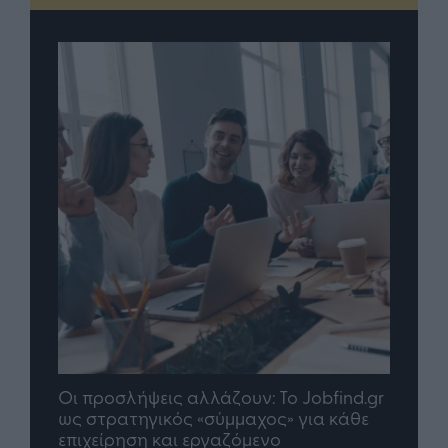
λήψεις αλλάζουν: To Jobfind.gr
TP Greece: Πώς δι
ατηγικός «σύμμαχος» για κάθε
μέλλον του Insuran
ρηση και εργαζόμενο