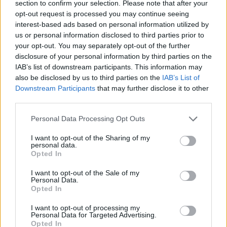
section to confirm your selection. Please note that after your
opt-out request is processed you may continue seeing
Βραβευμένα κρασιά με την
interest-based ads based on personal information utilized by
υπογραφή της Lidl Ελλάς
us or personal information disclosed to third parties prior to
your opt-out. You may separately opt-out of the further
07/08/26
|
15:29
disclosure of your personal information by third parties on the
IAB’s list of downstream participants. This information may
also be disclosed by us to third parties on the
IAB’s List of
Downstream Participants
that may further disclose it to other
CSG: Διψήφια αύξηση εσόδων
third parties.
και ισχυρό ανεκτέλεστο
συμβάσεων το πρώτο εξάμηνο
Personal Data Processing Opt Outs
του 2026
I want to opt-out of the Sharing of my
07/08/26
|
12:09
personal data.
Opted In
Apollo Global Management:
Εξαγοράζει την EasyJet έναντι 7,7
I want to opt-out of the Sale of my
δισ. δολαρίων - Η δήλωση του Sir
Personal Data.
Opted In
Στέλιου Χατζηιωάννου
06/08/26
|
18:31
I want to opt-out of processing my
Personal Data for Targeted Advertising.
Opted In
Σαμοθράκη: Σε λειτουργία η