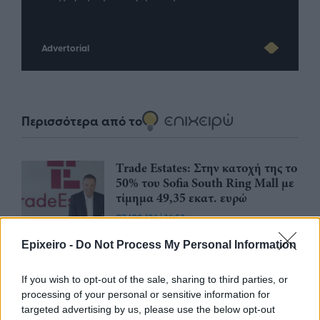
Advertorial
Περισσότερα από το
Trade Estates: Στην κατοχή της το
50% του Sofia South Ring Mall με
τίμημα 49,35 εκατ. ευρώ
07/08/26
|
16:53
Epixeiro -
Do Not Process My Personal Information
Ατρόμητος και Novibet
ανανεώνουν τη συνεργασία τους
If you wish to opt-out of the sale, sharing to third parties, or
μέχρι το 2028
processing of your personal or sensitive information for
targeted advertising by us, please use the below opt-out
07/08/26
|
15:48