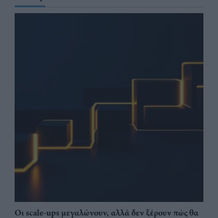
Οι scale-ups μεγαλώνουν, αλλά δεν ξέρουν πώς θα