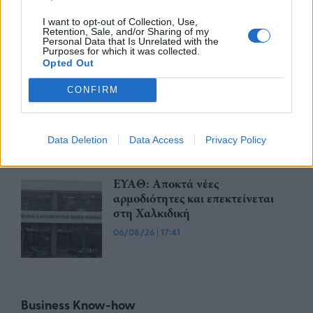
πλατφόρμα myBusinessSupport
I want to opt-out of Collection, Use,
για το ειδικό πρόγραμμα στήριξης
Retention, Sale, and/or Sharing of my
επιχειρήσεων
Personal Data that Is Unrelated with the
Purposes for which it was collected.
06/08/26
|
18:07
Opted Out
Ο Όμιλος Qualco επεκτείνει τη
CONFIRM
δραστηριότητά του στην ΑΙ με
την απόκτηση πλειοψηφικού
ποσοστού στη Multiverse
Data Deletion
Data Access
Privacy Policy
06/08/26
|
17:45
ΕΥΑΘ: Αποκτά νέες
αρμοδιότητες και επεκτείνεται
στη Χαλκιδική
06/08/26
|
17:41
Business Know-how