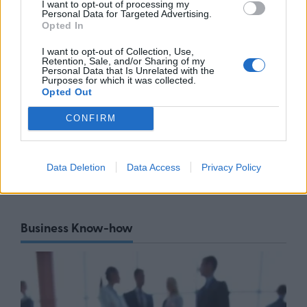
I want to opt-out of processing my
Personal Data for Targeted Advertising.
Ο Όμιλος Qualco επεκτείνει τη
Opted In
δραστηριότητά του στην ΑΙ με
την απόκτηση πλειοψηφικού
I want to opt-out of Collection, Use,
ποσοστού στη Multiverse
Retention, Sale, and/or Sharing of my
Personal Data that Is Unrelated with the
06/08/26
|
17:45
Purposes for which it was collected.
Opted Out
ΕΥΑΘ: Αποκτά νέες
CONFIRM
αρμοδιότητες και επεκτείνεται
στη Χαλκιδική
06/08/26
|
17:41
Data Deletion
Data Access
Privacy Policy
Business Know-how