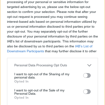
processing of your personal or sensitive information for
targeted advertising by us, please use the below opt-out
section to confirm your selection. Please note that after your
opt-out request is processed you may continue seeing
CSG: Διψήφια αύξηση εσόδων
interest-based ads based on personal information utilized by
και ισχυρό ανεκτέλεστο
us or personal information disclosed to third parties prior to
συμβάσεων το πρώτο εξάμηνο
your opt-out. You may separately opt-out of the further
του 2026
disclosure of your personal information by third parties on the
07/08/26
|
12:09
IAB’s list of downstream participants. This information may
also be disclosed by us to third parties on the
IAB’s List of
Apollo Global Management:
Downstream Participants
that may further disclose it to other
Εξαγοράζει την EasyJet έναντι 7,7
third parties.
δισ. δολαρίων - Η δήλωση του Sir
Στέλιου Χατζηιωάννου
Personal Data Processing Opt Outs
06/08/26
|
18:31
I want to opt-out of the Sharing of my
personal data.
Σαμοθράκη: Σε λειτουργία η
Opted In
πλατφόρμα myBusinessSupport
για το ειδικό πρόγραμμα στήριξης
I want to opt-out of the Sale of my
Personal Data.
επιχειρήσεων
Opted In
06/08/26
|
18:07