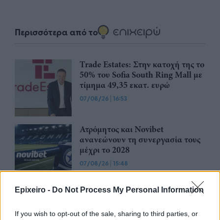
Περισσότερα από το
Trade Estates: Στην κατοχή της το
50% του Sofia South Ring Mall με
τίμημα 49,35 εκατ. ευρώ
07/08/26
|
16:53
Ατρόμητος και Novibet
ανανεώνουν τη συνεργασία τους
μέχρι το 2028
07/08/26
|
15:48
Epixeiro -
Do Not Process My Personal Information
Βραβευμένα κρασιά με την
υπογραφή της Lidl Ελλάς
If you wish to opt-out of the sale, sharing to third parties, or
07/08/26
|
15:29