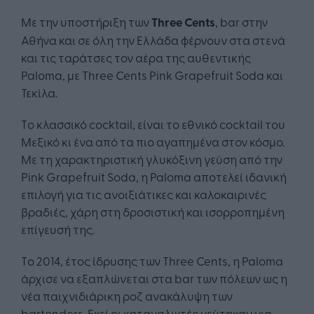
Με την υποστήριξη των
Three Cents
, bar στην
Αθήνα και σε όλη την Ελλάδα φέρνουν στα στενά
και τις ταράτσες τον αέρα της αυθεντικής
Paloma, με Three Cents Pink Grapefruit Soda και
Τεκίλα.
Tο κλασσικό cocktail, είναι το εθνικό cocktail του
Μεξικό κι ένα από τα πιο αγαπημένα στον κόσμο.
Με τη χαρακτηριστική γλυκόξινη γεύση από την
Pink Grapefruit Soda, η Paloma αποτελεί ιδανική
επιλογή για τις ανοιξιάτικες και καλοκαιρινές
βραδιές, χάρη στη δροσιστική και ισορροπημένη
επίγευσή της.
Tο 2014, έτος ίδρυσης των Three Cents, η Paloma
άρχισε να εξαπλώνεται στα bar των πόλεων ως η
νέα παιχνιδιάρικη ροζ ανακάλυψη των
bartenders. Εκεί οι καταναλωτές γεύτηκαν για