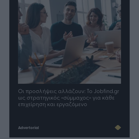
obfind.gr
TP Greece: Πώς διαμορφώνεται το
ια κάθε
μέλλον του Insurance στην εποχή του AI
Advertorial