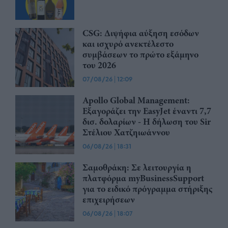
CSG: Διψήφια αύξηση εσόδων
και ισχυρό ανεκτέλεστο
συμβάσεων το πρώτο εξάμηνο
του 2026
07/08/26
|
12:09
Apollo Global Management:
Εξαγοράζει την EasyJet έναντι 7,7
δισ. δολαρίων - Η δήλωση του Sir
Στέλιου Χατζηιωάννου
06/08/26
|
18:31
Σαμοθράκη: Σε λειτουργία η
πλατφόρμα myBusinessSupport
για το ειδικό πρόγραμμα στήριξης
επιχειρήσεων
06/08/26
|
18:07