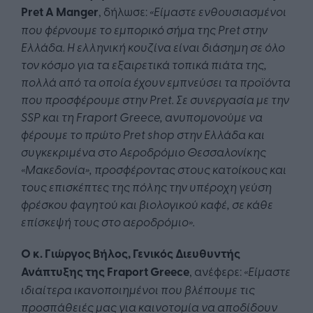
Pret A Manger
, δήλωσε:
«Είμαστε ενθουσιασμένοι
που φέρνουμε το εμπορικό σήμα της Pret στην
Ελλάδα. Η ελληνική κουζίνα είναι διάσημη σε όλο
τον κόσμο για τα εξαιρετικά τοπικά πιάτα της,
πολλά από τα οποία έχουν εμπνεύσει τα προϊόντα
που προσφέρουμε στην Pret. Σε συνεργασία με την
SSP και τη Fraport Greece, ανυπομονούμε να
φέρουμε το πρώτο Pret shop στην Ελλάδα και
συγκεκριμένα στο Αεροδρόμιο Θεσσαλονίκης
«Μακεδονία», προσφέροντας στους κατοίκους και
τους επισκέπτες της πόλης την υπέροχη γεύση
φρέσκου φαγητού και βιολογικού καφέ, σε κάθε
επίσκεψή τους στο αεροδρόμιο».
Ο κ. Γιώργος Βήλος, Γενικός Διευθυντής
Ανάπτυξης της Fraport Greece
, ανέφερε:
«Είμαστε
ιδιαίτερα ικανοποιημένοι που βλέπουμε τις
προσπάθειές μας για καινοτομία να αποδίδουν