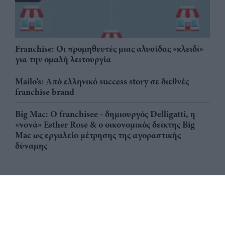
Franchise: Οι προμηθευτές μιας αλυσίδας «κλειδί»
για την ομαλή λειτουργία
Mailo’s: Από ελληνικό success story σε διεθνές
franchise brand
Big Mac: Ο franchisee - δημιουργός Delligatti, η
«νονά» Esther Rose & ο οικονομικός δείκτης Big
Mac ως εργαλείο μέτρησης της αγοραστικής
δύναμης