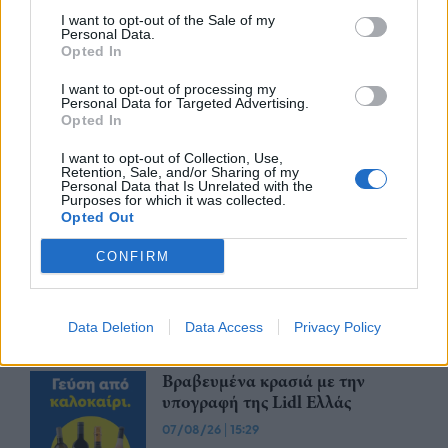
I want to opt-out of the Sale of my
Personal Data.
Περισσότερα από το
Opted In
I want to opt-out of processing my
Personal Data for Targeted Advertising.
Trade Estates: Στην κατοχή της το
Opted In
50% του Sofia South Ring Mall με
τίμημα 49,35 εκατ. ευρώ
I want to opt-out of Collection, Use,
Retention, Sale, and/or Sharing of my
07/08/26
|
16:53
Personal Data that Is Unrelated with the
Purposes for which it was collected.
Opted Out
Ατρόμητος και Novibet
CONFIRM
ανανεώνουν τη συνεργασία τους
μέχρι το 2028
07/08/26
|
15:48
Data Deletion
Data Access
Privacy Policy
Βραβευμένα κρασιά με την
υπογραφή της Lidl Ελλάς
07/08/26
|
15:29