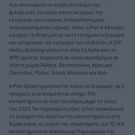
που αντανακλά το αληθινό πνεύμα της
φιλοξενίας, το οποίο αποτελεί μέρος της
ελληνικής κουλτούρας. Η προσθήκη μιας
πολυαγαπημένης μάρκας, όπως η Pret A Manger,
ενισχύει τη θέση μας σε αυτή τη σημαντική αγορά
και απογειώνει την εμπειρία των επιβατών. Η SSP
Hellas δραστηριοποιείται στην Ελλάδα από το
1999, έχοντας παρουσία σε οκτώ αεροδρόμια σε
όλη τη χώρα (Αθήνα, Θεσσαλονίκη, Κέρκυρα,
Ζάκυνθος, Ρόδος, Χανιά, Μύκονος και Κω)».
Η Pret δραστηριοποιείται πλέον σε 16 αγορές, σε 3
ηπείρους ενώ αναμένεται να έχει 700
καταστήματα σε όλο τον κόσμο μέχρι το τέλος
του 2023. Τον περασμένο μήνα, η Pret ανακοίνωσε
το άνοιγμα του πρώτου της καταστήματος στη
Βαρκελώνη, ως μέρος της στρατηγικής για 70 νέα
καταστήματα σε Ισπανία και Πορτογαλία την