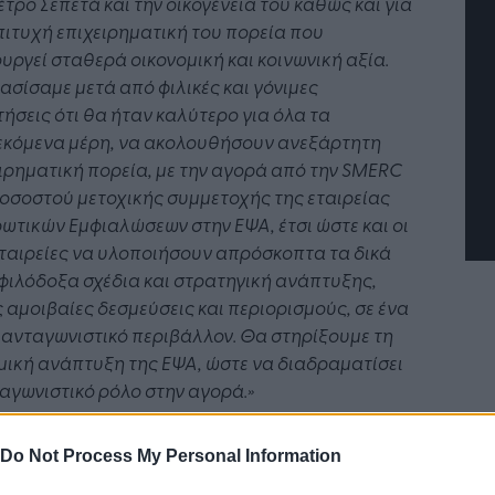
έτρο Σεπετά και την οικογένεια του καθώς και για
πιτυχή επιχειρηματική του πορεία που
υργεί σταθερά οικονομική και κοινωνική αξία.
τή Νοημοσύνη: το νέο
Οι προσλήψεις αλλάζουν: To
σίσαμε μετά από φιλικές και γόνιμες
γικό σύστημα της
Jobfind.gr ως στρατηγικός
ήσεις ότι θα ήταν καλύτερο για όλα τα
ησης
«σύμμαχος» για κάθε
επιχείρηση και εργαζόμενο
εκόμενα μέρη, να ακολουθήσουν ανεξάρτητη
ιρηματική πορεία, με την αγορά από την
SMERC
οσοστού μετοχικής συμμετοχής της εταιρείας
ωτικών Εμφιαλώσεων στην ΕΨΑ, έτσι ώστε και οι
ταιρείες να υλοποιήσουν απρόσκοπτα τα δικά
φιλόδοξα σχέδια και στρατηγική ανάπτυξης,
 αμοιβαίες δεσμεύσεις και περιορισμούς, σε ένα
 ανταγωνιστικό περιβάλλον. Θα στηρίξουμε τη
ική ανάπτυξη της ΕΨΑ, ώστε να διαδραματίσει
γωνιστικό ρόλο στην αγορά.»
Do Not Process My Personal Information