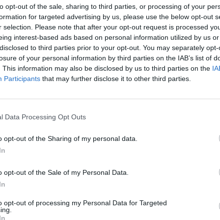
Ακολουθήστε το
στο
to opt-out of the sale, sharing to third parties, or processing of your per
Google News
και μάθετε πρώτοι
formation for targeted advertising by us, please use the below opt-out s
όλα τα επιχειρηματικά νέα
r selection. Please note that after your opt-out request is processed y
eing interest-based ads based on personal information utilized by us or
disclosed to third parties prior to your opt-out. You may separately opt-
losure of your personal information by third parties on the IAB’s list of
. This information may also be disclosed by us to third parties on the
IA
Δείτε όλες τις τελευταίες
Participants
that may further disclose it to other third parties.
επιχειρηματικές
Ειδήσεις
από την
Ελλάδα και τον κόσμο στο
l Data Processing Opt Outs
o opt-out of the Sharing of my personal data.
In
λιάστε
o opt-out of the Sale of my Personal Data.
In
... σχόλια
| Κάνε click για να σχολιάσεις
to opt-out of processing my Personal Data for Targeted
ing.
In