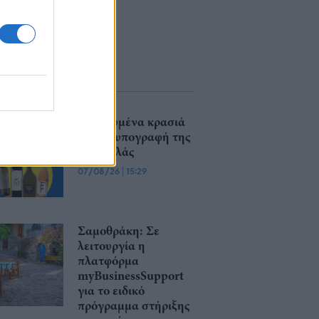
Βραβευμένα κρασιά
με την υπογραφή της
Lidl Ελλάς
07/08/26
|
15:29
Σαμοθράκη: Σε
λειτουργία η
πλατφόρμα
myBusinessSupport
για το ειδικό
πρόγραμμα στήριξης