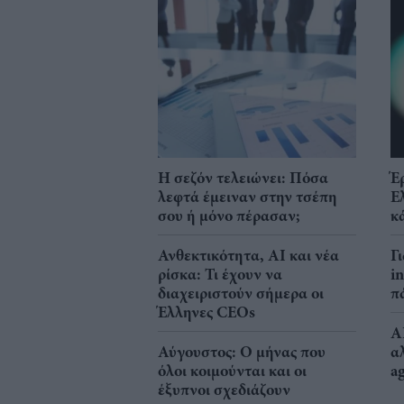
Η σεζόν τελειώνει: Πόσα
Έ
λεφτά έμειναν στην τσέπη
Ε
σου ή μόνο πέρασαν;
κ
Ανθεκτικότητα, AI και νέα
Γ
ρίσκα: Τι έχουν να
i
διαχειριστούν σήμερα οι
π
Έλληνες CEOs
A
Αύγουστος: Ο μήνας που
α
όλοι κοιμούνται και οι
a
έξυπνοι σχεδιάζουν