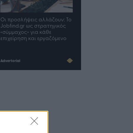
TP Greece: Πώς
Η ομάδα σου μεγαλώνε
διαμορφώνεται το μέλλον
γραφείο σου ακολουθε
του Insurance στην εποχή
του AI
Advertorial