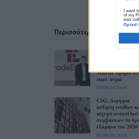
I want t
of my P
was col
Opted 
Περισσότερα από το
Trade Estates: Στ
κατοχή της το 50
του Sofia South R
Mall με τίμημα 49
εκατ. ευρώ
07/08/26
|
16:53
CSG: Διψήφια
αύξηση εσόδων κ
ισχυρό ανεκτέλεσ
συμβάσεων το πρ
εξάμηνο του 2026
07/08/26
|
12:09