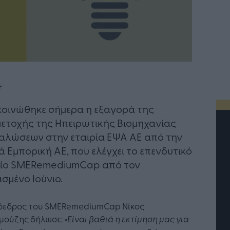
οινώθηκε σήμερα η εξαγορά της
ετοχής της Ηπειρωτικής Βιομηχανίας
αλώσεων στην εταιρία ΕΨΑ ΑΕ από την
ά Εμπορική ΑΕ, που ελέγχει το επενδυτικό
είο SMERemediumCap από τον
σμένο Ιούνιο.
όεδρος του SMERemediumCap Νίκος
μούζης δήλωσε:
«Είναι βαθιά η εκτίμηση μας για