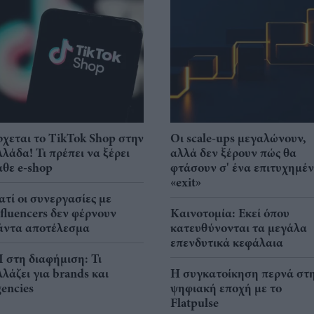
ρχεται το TikTok Shop στην
Οι scale-ups μεγαλώνουν,
λλάδα! Τι πρέπει να ξέρει
αλλά δεν ξέρουν πώς θα
άθε e-shop
φτάσουν σ' ένα επιτυχημέ
«exit»
ιατί οι συνεργασίες με
nfluencers δεν φέρνουν
Καινοτομία: Εκεί όπου
άντα αποτέλεσμα
κατευθύνονται τα μεγάλα
επενδυτικά κεφάλαια
I στη διαφήμιση: Τι
λλάζει για brands και
Η συγκατοίκηση περνά στ
gencies
ψηφιακή εποχή με το
Flatpulse