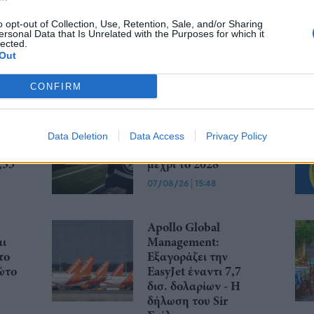
o opt-out of Collection, Use, Retention, Sale, and/or Sharing
ersonal Data that Is Unrelated with the Purposes for which it
lected.
Out
CONFIRM
ην
Ατρόμητος και
%
Novibet ανανεώνουν
Data Deletion
Data Access
Privacy Policy
ing
τη συνεργασία τους
,35
μέχρι το 2028
07/08/26
|
15:48
Apollo Global
αι
Management:
το
Εξαγοράζει την
ώτο
EasyJet έναντι 7,7
δισ. δολαρίων - Η
δήλωση του Sir