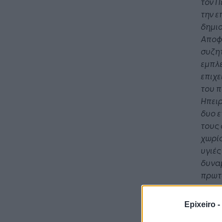
τον Π
την ε
δημιο
Η Τεχνη
Αποφα
λειτουρ
συζητ
επιχείρ
εμπλ
επιχε
του π
Ηπειρ
δυο ε
τους 
χωρίς
υγιές
δυναμ
πρωτα
Epixeiro -