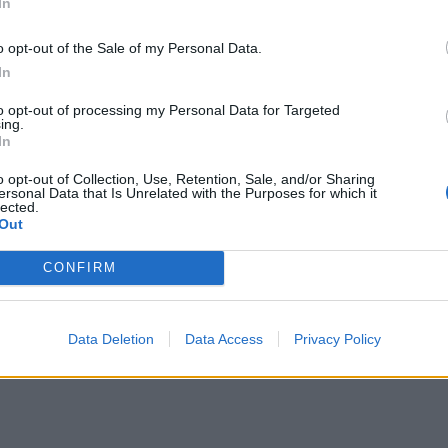
In
ρίου και 1 Δεκεμβρίου.
o opt-out of the Sale of my Personal Data.
In
to opt-out of processing my Personal Data for Targeted
ing.
Ακολουθήστε το
στο
In
Google News
και μάθετε πρώτοι
όλα τα επιχειρηματικά νέα
o opt-out of Collection, Use, Retention, Sale, and/or Sharing
ersonal Data that Is Unrelated with the Purposes for which it
lected.
Out
Δείτε όλες τις τελευταίες
CONFIRM
επιχειρηματικές
Ειδήσεις
από την
Ελλάδα και τον κόσμο στο
Data Deletion
Data Access
Privacy Policy