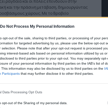
ει ραγδαία και οι πόλεις επενδύουν στην
ακή και την πράσινη μετάβαση, δημιουργώντας
προσβάσιμους χώρους. Με το Βραβείο
άσιμης Πόλης της ΕΕ, ανταμείβουμε και
άλλουμε τις προσπάθειες αυτές».
Do Not Process My Personal Information
γωνισμός
, που διοργανώνεται από την
to opt-out of the sale, sharing to third parties, or processing of your per
παϊκή Επιτροπή σε συνεργασία με το Ευρωπαϊκό
formation for targeted advertising by us, please use the below opt-out s
υμ Ατόμων με Αναπηρία, απευθύνεται
σε
r selection. Please note that after your opt-out request is processed y
eing interest-based ads based on personal information utilized by us or
ς της ΕΕ με πάνω από 50.000 κατοίκους.
disclosed to third parties prior to your opt-out. You may separately opt-
losure of your personal information by third parties on the IAB’s list of
κήτριες πόλεις της
1ης
,
2ης
και
3ης
θέσης
του
. This information may also be disclosed by us to third parties on the
IA
είου Προσβάσιμης Πόλης 2024 θα λάβουν
Participants
that may further disclose it to other third parties.
εία ύψους
150.000
,
120.000
και
80.000
ευρώ
στοιχα
.
l Data Processing Opt Outs
, οι νικήτριες πόλεις θα ανακοινωθούν στην
ή απονομής των βραβείων στο συνέδριο για την
o opt-out of the Sharing of my personal data.
παϊκή Ημέρα των Ατόμων με Αναπηρία στις 30