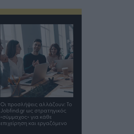
TP Greece: Πώς
Η ομάδα σου μεγαλώνε
διαμορφώνεται το μέλλον
γραφείο σου ακολουθε
του Insurance στην εποχή
του AI