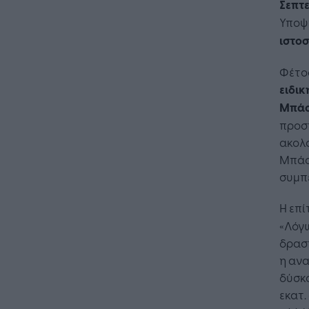
Σεπτ
Υποψ
ιστο
Φέτος
ειδικ
Μπάο
προσ
ακολο
Μπάο
συμπ
Η επί
«Λόγ
Η Τεχνη
δραστ
λειτουρ
η ανα
επιχείρ
δύσκο
εκατ.