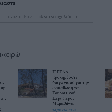
λιάστε
... σχόλια
| Κάνε click για να σχολιάσεις
Η ΕΤΑΔ
προκηρύσσει
τος
διαγωνισμό για την
tup
εκμίσθωση του
Τουριστικού
 της
Περιπτέρου
Μαραθώνα
g
24/07/26
|
12:47