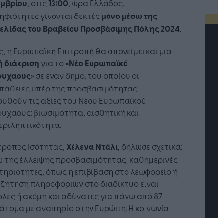
εμβρίου
, στις
13:00
, ώρα Ελλάδος.
ηφιότητες γίνονται δεκτές
μόνο μέσω της
σελίδας του Βραβείου Προσβάσιμης Πόλης 2024
.
, η Ευρωπαϊκή Επιτροπή θα απονείμει και μια
ή διάκριση
για το
«Νέο Ευρωπαϊκό
υχαους»
σε έναν δήμο, του οποίου οι
πάθειες υπέρ της προσβασιμότητας
υθούν τις αξίες του Νέου Ευρωπαϊκού
υχαους: βιωσιμότητα, αισθητική και
εριληπτικότητα.
τροπος Ισότητας,
Χέλενα Ντάλι
, δήλωσε σχετικά:
ω της έλλειψης προσβασιμότητας, καθημερινές
τή Νοημοσύνη: το νέο
Οι προσλήψεις αλλάζουν: To
ηριότητες, όπως η επιβίβαση στο λεωφορείο ή
γικό σύστημα της
Jobfind.gr ως στρατηγικός
ζήτηση πληροφοριών στο διαδίκτυο είναι
ησης
«σύμμαχος» για κάθε
λες ή ακόμη και αδύνατες για πάνω από 87
επιχείρηση και εργαζόμενο
 άτομα με αναπηρία στην Ευρώπη. Η κοινωνία