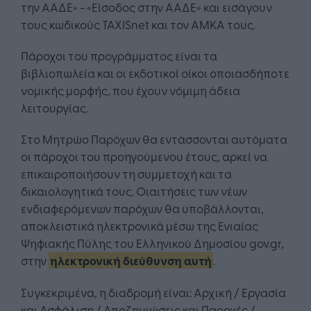
την ΑΑΔΕ» - «Είσοδος στην ΑΑΔΕ» και εισάγουν
τους κωδικούς TAXISnet και τον ΑΜΚΑ τους.
Πάροχοι του προγράμματος είναι τα
βιβλιοπωλεία και οι εκδοτικοί οίκοι οποιασδήποτε
νομικής μορφής, που έχουν νόμιμη άδεια
λειτουργίας.
Στο Μητρώο Παρόχων θα εντάσσονται αυτόματα
οι πάροχοι του προηγούμενου έτους, αρκεί να
επικαιροποιήσουν τη συμμετοχή και τα
δικαιολογητικά τους. Οιαιτήσεις των νέων
ενδιαφερόμενων παρόχων θα υποβάλλονται,
αποκλειστικά ηλεκτρονικά μέσω της Ενιαίας
Ψηφιακής Πύλης του Ελληνικού Δημοσίου gov.gr,
στην
ηλεκτρονική διεύθυνση αυτή
.
Συγκεκριμένα, η διαδρομή είναι: Αρχική / Εργασία
και Ασφάλιση / Αποζημιώσεις και Παροχές /