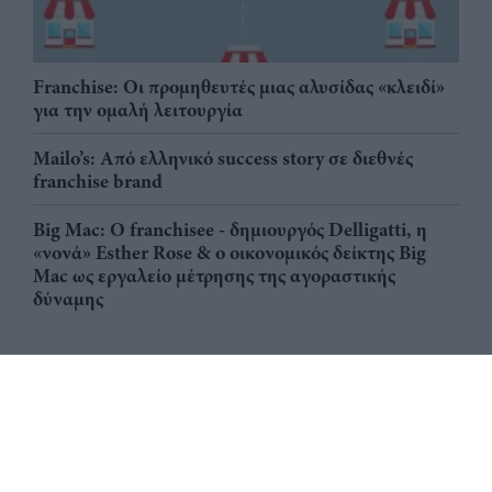
Franchise: Οι προμηθευτές μιας αλυσίδας «κλειδί»
για την ομαλή λειτουργία
Mailo’s: Από ελληνικό success story σε διεθνές
franchise brand
Big Mac: Ο franchisee - δημιουργός Delligatti, η
«νονά» Esther Rose & ο οικονομικός δείκτης Big
Mac ως εργαλείο μέτρησης της αγοραστικής
δύναμης