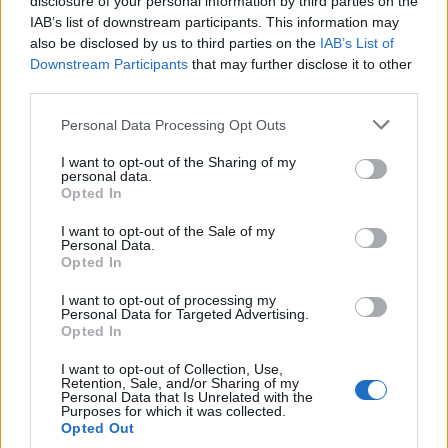
disclosure of your personal information by third parties on the
IAB’s list of downstream participants. This information may
also be disclosed by us to third parties on the
IAB’s List of
Downstream Participants
that may further disclose it to other
third parties.
Personal Data Processing Opt Outs
I want to opt-out of the Sharing of my
personal data.
Opted In
I want to opt-out of the Sale of my
Personal Data.
nd.gr
TP Greece: Πώς διαμορφώνεται το
Η ομ
Opted In
άθε
μέλλον του Insurance στην εποχή του AI
σου 
I want to opt-out of processing my
Personal Data for Targeted Advertising.
Opted In
I want to opt-out of Collection, Use,
Advertorial
Retention, Sale, and/or Sharing of my
Personal Data that Is Unrelated with the
Purposes for which it was collected.
Opted Out