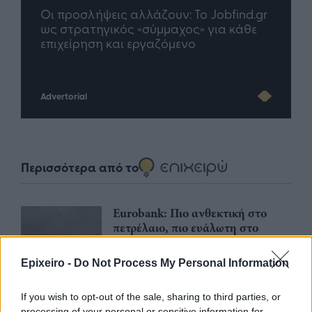
 προσλήψεις αλλάζουν: To Jobfind.gr
TP Greece: Π
 στρατηγικός «σύμμαχος» για κάθε
μέλλον του In
ιχείρηση και εργαζόμενο
Advertorial
Περισσότερα από το
Eurobank: Πιο ανθεκτική στο
πετρέλαιο, πιο ευάλωτη στο
φυσικό αέριο η Ευρώπη
06/08/26
|
17:34
Epixeiro -
Do Not Process My Personal Information
If you wish to opt-out of the sale, sharing to third parties, or
Δυτική Αττική: Έργα
processing of your personal or sensitive information for