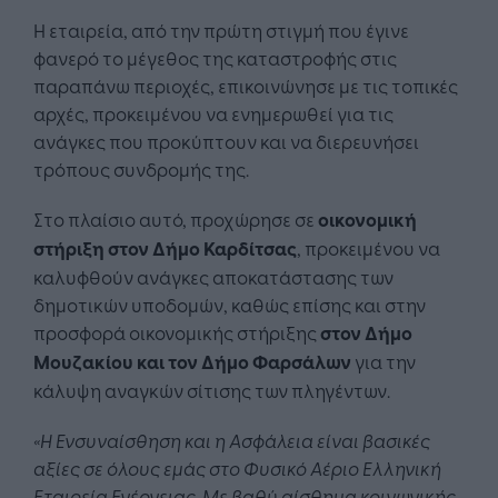
Η εταιρεία, από την πρώτη στιγμή που έγινε
φανερό το μέγεθος της καταστροφής στις
παραπάνω περιοχές, επικοινώνησε με τις τοπικές
αρχές, προκειμένου να ενημερωθεί για τις
ανάγκες που προκύπτουν και να διερευνήσει
τρόπους συνδρομής της.
Στο πλαίσιο αυτό, προχώρησε σε
οικονομική
στήριξη
στον Δήμο Καρδίτσας
, προκειμένου να
καλυφθούν ανάγκες αποκατάστασης των
δημοτικών υποδομών, καθώς επίσης και στην
προσφορά οικονομικής στήριξης
στον Δήμο
Μουζακίου
και τον Δήμο Φαρσάλων
για την
κάλυψη αναγκών σίτισης των πληγέντων.
«Η Ενσυναίσθηση και η Ασφάλεια είναι βασικές
αξίες σε όλους εμάς στο Φυσικό Αέριο Ελληνική
Εταιρεία Ενέργειας. Με βαθύ αίσθημα κοινωνικής