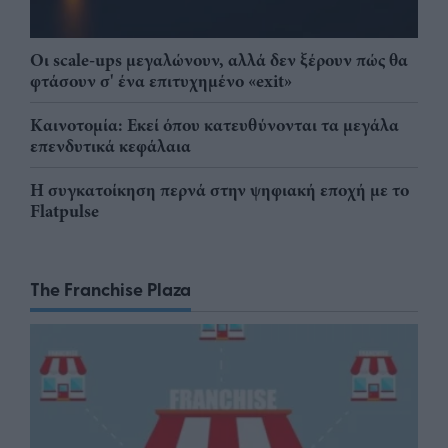
Οι scale-ups μεγαλώνουν, αλλά δεν ξέρουν πώς θα
φτάσουν σ' ένα επιτυχημένο «exit»
Καινοτομία: Εκεί όπου κατευθύνονται τα μεγάλα
επενδυτικά κεφάλαια
Η συγκατοίκηση περνά στην ψηφιακή εποχή με το
Flatpulse
The Franchise Plaza