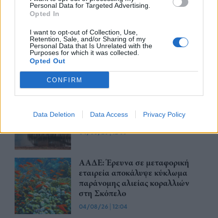
στη Λάρισα
Personal Data for Targeted Advertising.
05/08/26
|
13:26
Opted In
I want to opt-out of Collection, Use,
Η FARIA Renewables
Retention, Sale, and/or Sharing of my
ηλεκτροδοτεί το αιολικό πάρκο
Personal Data that Is Unrelated with the
Purposes for which it was collected.
Faria Αίολος Λάρυμνα
Opted Out
05/08/26
|
12:09
CONFIRM
Ν. Παπαθανάσης: 3,07 εκατ.
ευρώ με σκοπό την προστασία της
Data Deletion
Data Access
Privacy Policy
λίμνης Δοϊράνης
04/08/26
|
12:55
ΑΑΔΕ: Έρευνα σε μεταφορική
εταιρεία αποκάλυψε κύκλωμα
παράνομης αλιείας κοραλλιών
στη Σκόπελο
04/08/26
|
12:04