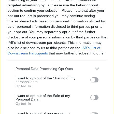
αποκατάστασης 113.000
targeted advertising by us, please use the below opt-out
στρεμμάτων μετά την πυρκαγιά –
section to confirm your selection. Please note that after your
Παρεμβάσεις πριν τον χειμώνα
opt-out request is processed you may continue seeing
06/08/26
|
15:26
interest-based ads based on personal information utilized by
us or personal information disclosed to third parties prior to
SOWISE+: Η επιστήμη και η
your opt-out. You may separately opt-out of the further
καινοτομία στην υπηρεσία μιας
disclosure of your personal information by third parties on the
βιώσιμης κυκλικής οικονομίας
IAB’s list of downstream participants. This information may
also be disclosed by us to third parties on the
IAB’s List of
06/08/26
|
15:15
Downstream Participants
that may further disclose it to other
third parties.
Υποβλήθηκε επισήμως το αίτημα
Personal Data Processing Opt Outs
ενεργοποίησης της ρήτρας
διαφυγής για την ενίσχυση της
I want to opt-out of the Sharing of my
ενεργειακής ανθεκτικότητας
personal data.
Opted In
06/08/26
|
12:57
I want to opt-out of the Sale of my
Ο Όμιλος ΑΒΑΞ ανέλαβε έργο
Personal Data.
κατασκευής σταθμού παραγωγής
Opted In
ηλεκτρικής ενέργειας 800 ΜW
I want to opt-out of processing my