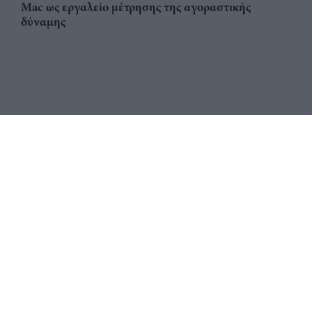
Mac ως εργαλείο μέτρησης της αγοραστικής
δύναμης
Αριθμός Πιστοποίησης
ηλεκτρονικού Μητρώου