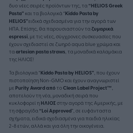
δυο νέες σειρές προϊόντων της, τα
“
HELIOS
Greek
Pasta
”
και τα βιολογικά “
Kiddo
Pasta
by
HELIOS
”
ειδικά σχεδιασμένα για την αγορά των
ΗΠΑ. Επίσης, θα παρουσιαστούν τα
ζυμαρικά
espressi
, με τις νέες, σύγχρονες συσκευασίες που
έχουν σχεδιαστεί σε ζωηρό aqua blue χρώμα και
τα
artesian
pasta
straws
, τα μοναδικά καλαμάκια
της ΗΛΙΟΣ!
Τα βιολογικά “
Kiddo
Pasta
by
HELIOS
”
, που έχουν
πιστοποίηση Non-GMO και έχουν αναγνωριστεί
με
Purity Award από
το
Clean Label Project™
,
αποτελούν τη νέα, μοναδική σειρά που
κυκλοφορεί η
ΗΛΙΟΣ
στην αγορά της Αμερικής, με
τη σφραγίδα
“
Loi
Approved
”, σε ευφάνταστα
σχήματα, ειδικά σχεδιασμένα για παιδιά ηλικίας
2-8 ετών, αλλά και για όλη την οικογένεια.