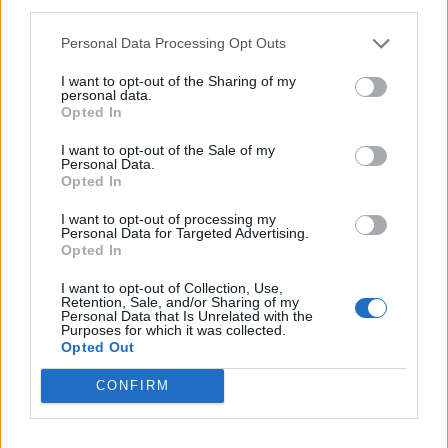
third parties.
Λαύριο, το τετραήμερο 15-18
Οκτωβρίου 2026
Personal Data Processing Opt Outs
30/07/26
|
16:34
I want to opt-out of the Sharing of my
ENTERPRISE GREECE και
personal data.
Opted In
ΣΕΠΕΕ ένωσαν δυνάμεις για την
προώθηση των εξαγωγών
I want to opt-out of the Sale of my
ένδυσης – κλωστοϋφαντουργίας
Personal Data.
Opted In
30/07/26
|
13:16
I want to opt-out of processing my
Η νέα ευρωπαϊκή έκθεση για την
Personal Data for Targeted Advertising.
ψηφιακή υγεία ανοίγει τις πύλες
Opted In
της στο Βερολίνο από τις 26 έως
τις 28 Οκτωβρίου
I want to opt-out of Collection, Use,
Retention, Sale, and/or Sharing of my
Personal Data that Is Unrelated with the
29/07/26
|
15:21
Purposes for which it was collected.
Opted Out
Η ena athletics συνεργάζεται με
το ΣΠΑΡΤΑΘΛΟΝ
CONFIRM
29/07/26
|
12:23