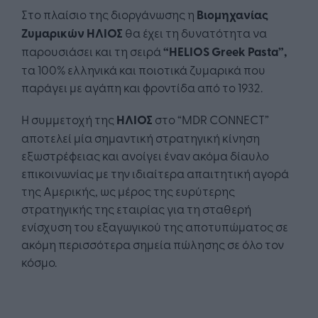
Στο πλαίσιο της διοργάνωσης η
Βιομηχανίας
Ζυμαρικών ΗΛΙΟΣ
θα έχει τη δυνατότητα να
παρουσιάσει και τη σειρά
“
HELIOS
Greek
Pasta
”,
τα 100% ελληνικά και ποιοτικά ζυμαρικά που
παράγει με αγάπη και φροντίδα από το 1932.
Η συμμετοχή της
ΗΛΙΟΣ
στο “MDR CONNECT”
αποτελεί μία σημαντική στρατηγική κίνηση
εξωστρέφειας και ανοίγει έναν ακόμα δίαυλο
επικοινωνίας με την ιδιαίτερα απαιτητική αγορά
της Αμερικής, ως μέρος της ευρύτερης
στρατηγικής της εταιρίας για τη σταθερή
ενίσχυση του εξαγωγικού της αποτυπώματος σε
ακόμη περισσότερα σημεία πώλησης σε όλο τον
κόσμο.