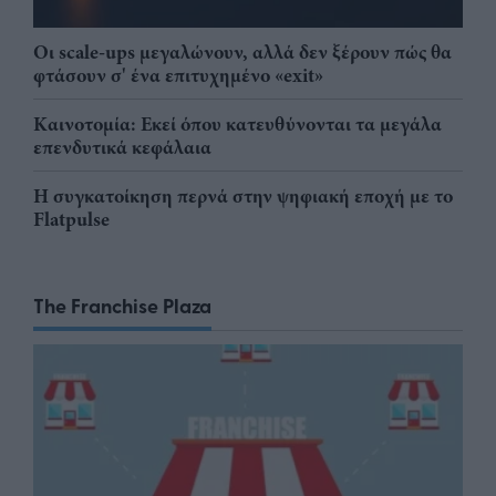
Οι scale-ups μεγαλώνουν, αλλά δεν ξέρουν πώς θα
φτάσουν σ' ένα επιτυχημένο «exit»
Καινοτομία: Εκεί όπου κατευθύνονται τα μεγάλα
επενδυτικά κεφάλαια
Η συγκατοίκηση περνά στην ψηφιακή εποχή με το
Flatpulse
The Franchise Plaza