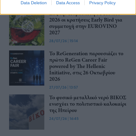
Data Deletion
Data Access
Privacy Policy
Έως την Παρασκευή 31 Ιουλίου
2026 οι κρατήσεις Early Bird για
συμμετοχή στην EUROVINO
2027
28/07/26
|
15:14
Το ReGeneration παρουσιάζει το
πρώτο ReGen Career Fair
powered by The Hellenic
Initiative, στις 26 Οκτωβρίου
2026
27/07/26
|
13:57
Το φυσικό μεταλλικό νερό ΒΙΚΟΣ
ενισχύει το πολιτιστικό καλοκαίρι
της Ηπείρου
24/07/26
|
16:45