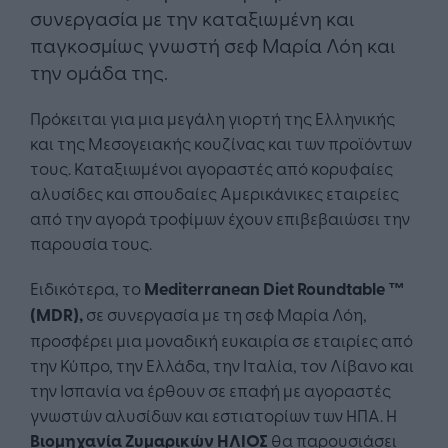
συνεργασία με την καταξιωμένη και
παγκοσμίως γνωστή σεφ Μαρία Λόη και
την ομάδα της.
Πρόκειται για μια μεγάλη γιορτή της Ελληνικής
και της Μεσογειακής κουζίνας και των προϊόντων
τους. Καταξιωμένοι αγοραστές από κορυφαίες
αλυσίδες και σπουδαίες Αμερικάνικες εταιρείες
από την αγορά τροφίμων έχουν επιβεβαιώσει την
παρουσία τους.
Ειδικότερα, το
Mediterranean Diet Roundtable ™
(MDR),
σε συνεργασία με τη σεφ Μαρία Λόη,
προσφέρει μια μοναδική ευκαιρία σε εταιρίες από
την Κύπρο, την Ελλάδα, την Ιταλία, τον Λίβανο και
την Ισπανία να έρθουν σε επαφή με αγοραστές
γνωστών αλυσίδων και εστιατορίων των ΗΠΑ. Η
Βιομηχανία Ζυμαρικών ΗΛΙΟΣ
θα παρουσιάσει