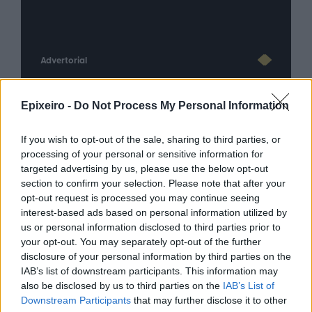
Advertorial
Epixeiro -
Do Not Process My Personal Information
Περισσότερα από το
If you wish to opt-out of the sale, sharing to third parties, or
processing of your personal or sensitive information for
targeted advertising by us, please use the below opt-out
Η ERGO επιβράβευσε και φέτος
section to confirm your selection. Please note that after your
τους συνεργάτες του Εταιρικού
opt-out request is processed you may continue seeing
της Δικτύου διοργανώνοντας
interest-based ads based on personal information utilized by
ταξίδια στην Πράγα και το
us or personal information disclosed to third parties prior to
Καρπενήσι
your opt-out. You may separately opt-out of the further
30/07/26
|
16:46
disclosure of your personal information by third parties on the
IAB’s list of downstream participants. This information may
Olympic Yacht Show 2026: Η
also be disclosed by us to third parties on the
IAB’s List of
«αφρόκρεμα» του ελληνικού
Downstream Participants
that may further disclose it to other
yachting δίνει ραντεβού στο