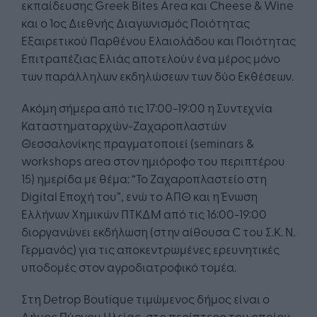
εκπαίδευσης Greek Bites Area και Cheese & Wine
και ο 1ος Διεθνής Διαγωνισμός Ποιότητας
Εξαιρετικού Παρθένου Ελαιολάδου και Ποιότητας
Επιτραπέζιας Ελιάς αποτελούν ένα μέρος μόνο
των παράλληλων εκδηλώσεων των δύο Εκθέσεων.
Ακόμη σήμερα από τις 17:00-19:00 η Συντεχνία
Καταστηματαρχών-Ζαχαροπλαστών
Θεσσαλονίκης πραγματοποιεί (seminars &
workshops area στον ημιόροφο του περιπτέρου
15) ημερίδα με θέμα: “Το Ζαχαροπλαστείο στη
Digital Εποχή του”, ενώ το ΑΠΘ και η Ένωση
Ελλήνων Χημικών ΠΤΚΔΜ από τις 16:00-19:00
διοργανώνει εκδήλωση (στην αίθουσα C του Σ.Κ. Ν.
Γερμανός) για τις αποκεντρωμένες ερευνητικές
υποδομές στον αγροδιατροφικό τομέα.
Στη Detrop Boutique τιμώμενος δήμος είναι ο
Δήμος Πύργου Ηλείας, στο περίπτερο του οποίου