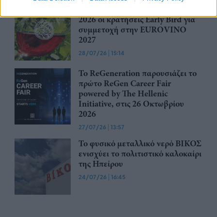
Έως την Παρασκευή 31 Ιουλίου
2026 οι κρατήσεις Early Bird για
συμμετοχή στην EUROVINO
2027
28/07/26
|
15:14
Το ReGeneration παρουσιάζει το
πρώτο ReGen Career Fair
powered by The Hellenic
Initiative, στις 26 Οκτωβρίου
2026
27/07/26
|
13:57
Το φυσικό μεταλλικό νερό ΒΙΚΟΣ
ενισχύει το πολιτιστικό καλοκαίρι
της Ηπείρου
24/07/26
|
16:45