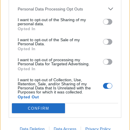
Οκτωβρίου 2026
Personal Data Processing Opt Outs
30/07/26
|
16:34
ENTERPRISE GREECE και
I want to opt-out of the Sharing of my
personal data.
ΣΕΠΕΕ ένωσαν δυνάμεις για την
Opted In
προώθηση των εξαγωγών
ένδυσης – κλωστοϋφαντουργίας
I want to opt-out of the Sale of my
Personal Data.
30/07/26
|
13:16
Opted In
Η νέα ευρωπαϊκή έκθεση για την
I want to opt-out of processing my
Personal Data for Targeted Advertising.
ψηφιακή υγεία ανοίγει τις πύλες
Opted In
της στο Βερολίνο από τις 26 έως
τις 28 Οκτωβρίου
I want to opt-out of Collection, Use,
Retention, Sale, and/or Sharing of my
29/07/26
|
15:21
Personal Data that Is Unrelated with the
Purposes for which it was collected.
Η ena athletics συνεργάζεται με
Opted Out
το ΣΠΑΡΤΑΘΛΟΝ
CONFIRM
29/07/26
|
12:23
Data Deletion
Data Access
Privacy Policy