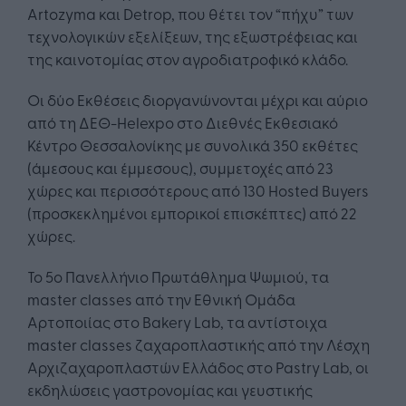
Artozyma και Detrop, που θέτει τον “πήχυ” των
τεχνολογικών εξελίξεων, της εξωστρέφειας και
της καινοτομίας στον αγροδιατροφικό κλάδο.
Οι δύο Εκθέσεις διοργανώνονται μέχρι και αύριο
από τη ΔΕΘ-Helexpo στο Διεθνές Εκθεσιακό
Κέντρο Θεσσαλονίκης με συνολικά 350 εκθέτες
(άμεσους και έμμεσους), συμμετοχές από 23
χώρες και περισσότερους από 130 Hosted Buyers
(προσκεκλημένοι εμπορικοί επισκέπτες) από 22
χώρες.
Το 5ο Πανελλήνιο Πρωτάθλημα Ψωμιού, τα
master classes από την Εθνική Ομάδα
Αρτοποιίας στο Bakery Lab, τα αντίστοιχα
master classes ζαχαροπλαστικής από την Λέσχη
Αρχιζαχαροπλαστών Ελλάδος στο Pastry Lab, οι
εκδηλώσεις γαστρονομίας και γευστικής