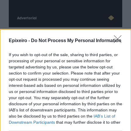
Advertorial
Epixeiro -
Do Not Process My Personal Information
Περισσότερα από το
If you wish to opt-out of the sale, sharing to third parties, or
processing of your personal or sensitive information for
Η ERGO επιβράβευσε και φέτος
targeted advertising by us, please use the below opt-out
τους συνεργάτες του Εταιρικού
section to confirm your selection. Please note that after your
της Δικτύου διοργανώνοντας
opt-out request is processed you may continue seeing
ταξίδια στην Πράγα και το
interest-based ads based on personal information utilized by
Καρπενήσι
us or personal information disclosed to third parties prior to
your opt-out. You may separately opt-out of the further
30/07/26
|
16:46
disclosure of your personal information by third parties on the
Olympic Yacht Show 2026: Η
IAB’s list of downstream participants. This information may
«αφρόκρεμα» του ελληνικού
also be disclosed by us to third parties on the
IAB’s List of
yachting δίνει ραντεβού στο
Downstream Participants
that may further disclose it to other
Λαύριο, το τετραήμερο 15-18
third parties.