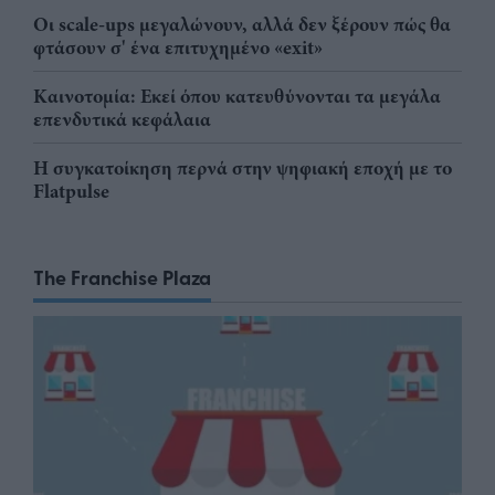
Οι scale-ups μεγαλώνουν, αλλά δεν ξέρουν πώς θα
φτάσουν σ' ένα επιτυχημένο «exit»
Καινοτομία: Εκεί όπου κατευθύνονται τα μεγάλα
επενδυτικά κεφάλαια
Η συγκατοίκηση περνά στην ψηφιακή εποχή με το
Flatpulse
The Franchise Plaza