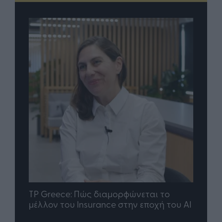
nd.gr
TP Greece: Πώς διαμορφώνεται το
Η ομ
άθε
μέλλον του Insurance στην εποχή του AI
σου 