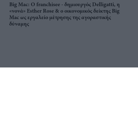
Big Mac: Ο franchisee - δημιουργός Delligatti, η
«νονά» Esther Rose & ο οικονομικός δείκτης Big
Mac ως εργαλείο μέτρησης της αγοραστικής
δύναμης