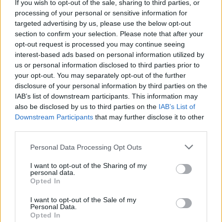
If you wish to opt-out of the sale, sharing to third parties, or
Olympic Yacht Show 2026: Η
processing of your personal or sensitive information for
«αφρόκρεμα» του ελληνικού
targeted advertising by us, please use the below opt-out
yachting δίνει ραντεβού στο
section to confirm your selection. Please note that after your
Λαύριο, το τετραήμερο 15-18
opt-out request is processed you may continue seeing
Οκτωβρίου 2026
interest-based ads based on personal information utilized by
30/07/26
|
16:34
us or personal information disclosed to third parties prior to
ENTERPRISE GREECE και
your opt-out. You may separately opt-out of the further
ΣΕΠΕΕ ένωσαν δυνάμεις για την
disclosure of your personal information by third parties on the
προώθηση των εξαγωγών
IAB’s list of downstream participants. This information may
ένδυσης – κλωστοϋφαντουργίας
also be disclosed by us to third parties on the
IAB’s List of
Downstream Participants
that may further disclose it to other
30/07/26
|
13:16
third parties.
Η νέα ευρωπαϊκή έκθεση για την
Personal Data Processing Opt Outs
ψηφιακή υγεία ανοίγει τις πύλες
της στο Βερολίνο από τις 26 έως
I want to opt-out of the Sharing of my
τις 28 Οκτωβρίου
personal data.
Opted In
29/07/26
|
15:21
I want to opt-out of the Sale of my
Η ena athletics συνεργάζεται με
Personal Data.
Opted In
το ΣΠΑΡΤΑΘΛΟΝ