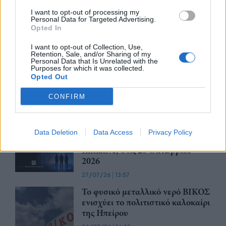
29/07/26
|
12:23
I want to opt-out of processing my
Personal Data for Targeted Advertising.
Opted In
I want to opt-out of Collection, Use,
Έως την Παρασκευή 31 Ιουλίου
Retention, Sale, and/or Sharing of my
2026 οι κρατήσεις Early Bird για
Personal Data that Is Unrelated with the
Purposes for which it was collected.
συμμετοχή στην EUROVINO
Opted Out
2027
CONFIRM
28/07/26
|
15:14
Το ReGeneration παρουσιάζει το
πρώτο ReGen Career Fair
Data Deletion
Data Access
Privacy Policy
powered by The Hellenic
Initiative, στις 26 Οκτωβρίου
2026
27/07/26
|
13:57
Το φυσικό μεταλλικό νερό ΒΙΚΟΣ
ενισχύει το πολιτιστικό καλοκαίρι
της Ηπείρου