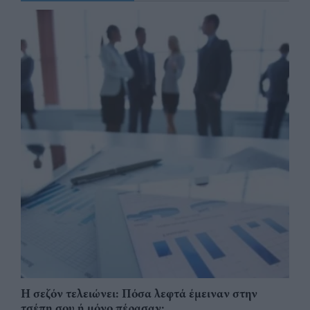
Η σεζόν τελειώνει: Πόσα λεφτά έμειναν στην
τσέπη σου ή μόνο πέρασαν;