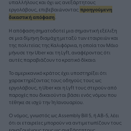
υπαλλήλους και όχι ως ανεξάρτητους
εργολάβους, επιβεβαιώνοντας
προηγούμενη
δικαστική απόφαση
.
Η απόφαση σηματοδοτεί μια σημαντική εξέλιξη
σε μια δίμηνη διαμάχη μεταξύ των εταιρειών και
της πολιτείας της Καλιφόρνια, η οποία τον Μάιο
μήνυσε την Uber και τη Lyft, αναφέροντας ότι
αυτές παραβιάζουν το κρατικό δίκαιο.
Το αμερικανικό κράτος έχει υποστηρίξει ότι
χαρακτηρίζοντας τους οδηγούς τους ως
εργολάβους, η Uber και η Lyft τους στερούν από
παροχές που δικαιούνται βάσει ενός νόμου που
τέθηκε σε ισχύ την 1η Ιανουαρίου.
Ο νόμος, γνωστός ως Assembly Bill 5, ή AB-5, λέει
ότι οι εταιρείες μπορούν να αντιμετωπίζουν τους
εργαζομένους τους ως ανεξάρτητους