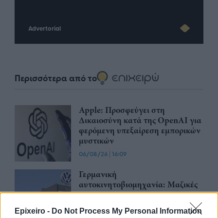
Advertorial
Περισσότερα από το
Apple: Προσφεύγει στη
Δικαιοσύνη κατά της OpenAI για
φερόμενη υπεξαίρεση εμπορικών
μυστικών
06/08/26
|
16:09
Γερμανική
αυτοκινητοβιομηχανία: Μαζικές
περικοπές σε managers από
Volkswagen, Porsche και BMW
Epixeiro -
Do Not Process My Personal Information
|