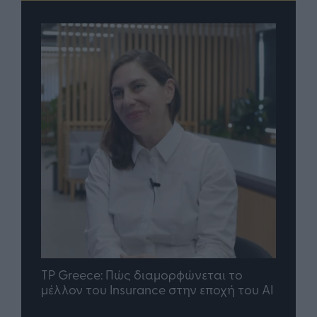
nd.gr
TP Greece: Πώς διαμορφώνεται το
Η ομ
άθε
μέλλον του Insurance στην εποχή του AI
σου 