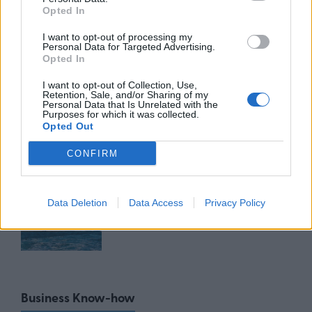
κατά των νέων αμερικανικών
Opted In
δασμών
I want to opt-out of processing my
28/07/26
|
11:29
Personal Data for Targeted Advertising.
Opted In
Η Ιαπωνία επικρίνει τους νέους
I want to opt-out of Collection, Use,
Retention, Sale, and/or Sharing of my
τελωνειακούς δασμούς που
Personal Data that Is Unrelated with the
επέβαλαν οι Ηνωμένες Πολιτείες
Purposes for which it was collected.
Opted Out
24/07/26
|
16:33
CONFIRM
Αυστραλία: Αδικαιολόγητοι οι
νέοι δασμοί των ΗΠΑ -
Data Deletion
Data Access
Privacy Policy
Χρειάζεται να καταργηθούν
24/07/26
|
16:22
Business Know-how