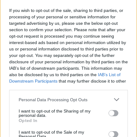
04/08/26
15:23
If you wish to opt-out of the sale, sharing to third parties, or
«Πράσινο φως» από την Κομισιόν
processing of your personal or sensitive information for
για τη διαπίστευση του Ελληνικού
targeted advertising by us, please use the below opt-out
Οργανισμού Πληρωμών
section to confirm your selection. Please note that after your
03/08/26
|
11:10
opt-out request is processed you may continue seeing
interest-based ads based on personal information utilized by
us or personal information disclosed to third parties prior to
ING: Ενίσχυση κερδών κατά 16%
your opt-out. You may separately opt-out of the further
στα 1,95 δισ. ευρώ το δεύτερο
disclosure of your personal information by third parties on the
τρίμηνο, ξεπερνώντας τις
IAB’s list of downstream participants. This information may
προβλέψεις της αγοράς
also be disclosed by us to third parties on the
IAB’s List of
30/07/26
|
16:27
Downstream Participants
that may further disclose it to other
third parties.
Η Revolut και η OpenAI
συνεργάζονται ώστε να φέρουν
Personal Data Processing Opt Outs
το ChatGPT Go σε εκατομμύρια
I want to opt-out of the Sharing of my
πελάτες
personal data.
Opted In
30/07/26
|
15:43
I want to opt-out of the Sale of my
Βραζιλία: Προσφεύγει στον ΠΟΕ
Personal Data.