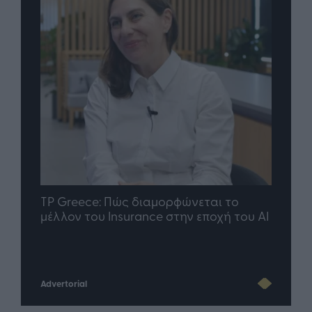
nd.gr
TP Greece: Πώς διαμορφώνεται το
Η ομ
άθε
μέλλον του Insurance στην εποχή του AI
σου 
Advertorial