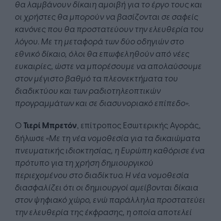
θα λαμβάνουν δίκαιη αμοιβή για το έργο τους και
οι χρήστες θα μπορούν να βασίζονται σε σαφείς
κανόνες που θα προστατεύουν την ελευθερία του
λόγου. Με τη μεταφορά των δύο οδηγιών στο
εθνικό δίκαιο, όλοι θα επωφεληθούν από νέες
ευκαιρίες, ώστε να μπορέσουμε να απολαύσουμε
στον μέγιστο βαθμό τα πλεονεκτήματα του
διαδικτύου και των ραδιοτηλεοπτικών
προγραμμάτων
και σε διασυνοριακό επίπεδο».
Ο
Τιερί Μπρετόν
, επίτροπος Εσωτερικής Αγοράς,
δήλωσε
«Με τη νέα νομοθεσία για τα δικαιώματα
πνευματικής ιδιοκτησίας, η Ευρώπη καθόρισε ένα
πρότυπο για τη χρήση δημιουργικού
περιεχομένου στο διαδίκτυο. Η νέα νομοθεσία
διασφαλίζει ότι οι δημιουργοί αμείβονται δίκαια
στον ψηφιακό χώρο, ενώ παράλληλα προστατεύει
την ελευθερία της έκφρασης, η οποία αποτελεί