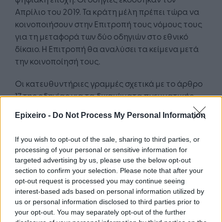
Απρίλιο του 2019. Τα κράτη μέλη πρέπει τώρα να
κοινοποιήσουν στην Επιτροπή τους νόμους τους
για τη μεταφορά των δύο οδηγιών στο εθνικό
δίκαιο. Η Επιτροπή θα αναλύσει τα κείμενα μετά
την κοινοποίησή τους.
Οι κατευθυντήριες γραμμές σχετικά με το άρθρο
17 της οδηγίας για τα δικαιώματα πνευματικής
ιδιοκτησίας αποσκοπούν στην υποστήριξη των
Epixeiro -
Do Not Process My Personal Information
κρατών μελών κατά την εφαρμογή της νέας
νομοθεσίας σχετικά με τη χρήση
If you wish to opt-out of the sale, sharing to third parties, or
προστατευόμενου περιεχομένου από παρόχους
processing of your personal or sensitive information for
επιγραμμικών υπηρεσιών ανταλλαγής
targeted advertising by us, please use the below opt-out
περιεχομένου και στην προώθηση της ανάπτυξης
section to confirm your selection. Please note that after your
της αγοράς χορήγησης αδειών μεταξύ των
opt-out request is processed you may continue seeing
interest-based ads based on personal information utilized by
κατόχων δικαιωμάτων και των παρόχων
us or personal information disclosed to third parties prior to
επιγραμμικών υπηρεσιών ανταλλαγής
your opt-out. You may separately opt-out of the further
περιεχομένου, διασφαλίζοντας την κατάλληλη