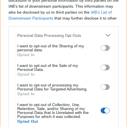
disclosure of your personal information by third parties on the
ισορροπία μεταξύ των διαφόρων θεμελιωδών
IAB’s list of downstream participants. This information may
δικαιωμάτων των χρηστών και των κατόχων
also be disclosed by us to third parties on the
IAB’s List of
Downstream Participants
that may further disclose it to other
δικαιωμάτων. Προκειμένου να παράσχει στα
third parties.
κράτη μέλη τη βέλτιστη καθοδήγηση, η Επιτροπή
διοργάνωσε διάλογο με τα ενδιαφερόμενα μέρη,
Personal Data Processing Opt Outs
ώστε να συζητηθούν οι βέλτιστες πρακτικές για
I want to opt-out of the Sharing of my
τη συνεργασία μεταξύ των επιγραμμικών
personal data.
πλατφορμών ανταλλαγής περιεχομένου και των
Opted In
κατόχων δικαιωμάτων πνευματικής ιδιοκτησίας.
I want to opt-out of the Sale of my
Personal Data.
Ο διάλογος με τα ενδιαφερόμενα μέρη, ο οποίος
Opted In
διεξήχθη μεταξύ Οκτωβρίου 2019 και
I want to opt-out of processing my
Φεβρουαρίου 2020, συγκέντρωσε εκπροσώπους
Personal Data for Targeted Advertising.
Opted In
των δικαιούχων, των παρόχων επιγραμμικών
υπηρεσιών ανταλλαγής περιεχομένου, των
I want to opt-out of Collection, Use,
Retention, Sale, and/or Sharing of my
καταναλωτών, των χρηστών και των οργανώσεων
Personal Data that Is Unrelated with the
Purposes for which it was collected.
θεμελιωδών δικαιωμάτων προκειμένου να
Opted Out
ανταλλαγούν απόψεις και να συζητηθούν