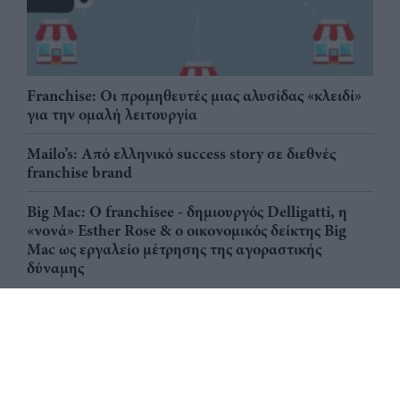
Franchise: Οι προμηθευτές μιας αλυσίδας «κλειδί»
για την ομαλή λειτουργία
Mailo’s: Από ελληνικό success story σε διεθνές
franchise brand
Big Mac: Ο franchisee - δημιουργός Delligatti, η
«νονά» Esther Rose & ο οικονομικός δείκτης Big
Mac ως εργαλείο μέτρησης της αγοραστικής
δύναμης