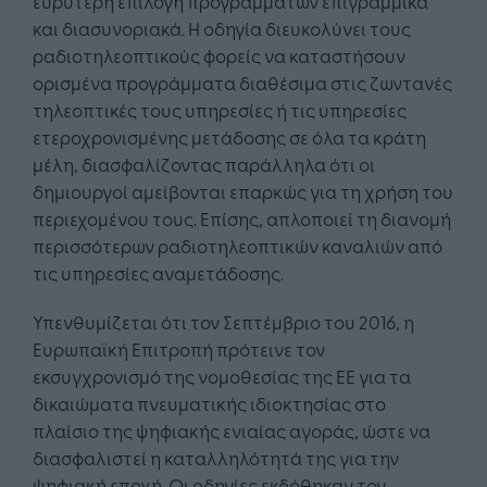
ευρύτερη επιλογή προγραμμάτων επιγραμμικά
και διασυνοριακά. Η οδηγία διευκολύνει τους
ραδιοτηλεοπτικούς φορείς να καταστήσουν
ορισμένα προγράμματα διαθέσιμα στις ζωντανές
τηλεοπτικές τους υπηρεσίες ή τις υπηρεσίες
ετεροχρονισμένης μετάδοσης σε όλα τα κράτη
μέλη, διασφαλίζοντας παράλληλα ότι οι
δημιουργοί αμείβονται επαρκώς για τη χρήση του
περιεχομένου τους. Επίσης, απλοποιεί τη διανομή
περισσότερων ραδιοτηλεοπτικών καναλιών από
τις υπηρεσίες αναμετάδοσης.
Υπενθυμίζεται ότι τον Σεπτέμβριο του 2016, η
Ευρωπαϊκή Επιτροπή πρότεινε τον
εκσυγχρονισμό της νομοθεσίας της ΕΕ για τα
δικαιώματα πνευματικής ιδιοκτησίας στο
πλαίσιο της ψηφιακής ενιαίας αγοράς, ώστε να
διασφαλιστεί η καταλληλότητά της για την
ψηφιακή εποχή. Οι οδηγίες εκδόθηκαν τον