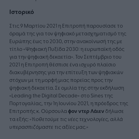
Ιστορικό
Στις 9 Μαρτίου 2021 η Επιτροπή παρουσίασε το
όραμά της για τον ψηφιακό μετασχηματισμό της
Ευρώπης έως το 2030, στην ανακοίνωσή της με
τίτλο «Ψηφιακή Πυξίδα 2030: η ευρωπαϊκή οδός
για την ψηφιακή δεκαετία». Τον Σεπτέμβριο του
2021 η Επιτροπή θέσπισε ένα ισχυρό πλαίσιο
διακυβέρνησης για την επίτευξη των ψηφιακών
στόχων με τη μορφή μιας πορείας προς την
ψηφιακή δεκαετία. Σε ομιλία της στην εκδήλωση
«Leading the Digital Decade» στο Sines της
Πορτογαλίας, την 1η Ιουνίου 2021, η πρόεδρος της
Επιτροπής κ. Ούρσουλα
φον ντερ Λάιεν
δήλωσε
τα εξής:
«Υιοθετούμε τις νέες τεχνολογίες, αλλά
υπερασπιζόμαστε τις αξίες μας.»