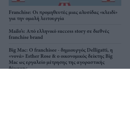
Franchise: Οι προμηθευτές μιας αλυσίδας «κλειδί»
για την ομαλή λειτουργία
Mailo’s: Από ελληνικό success story σε διεθνές
franchise brand
Big Mac: Ο franchisee - δημιουργός Delligatti, η
«νονά» Esther Rose & ο οικονομικός δείκτης Big
Mac ως εργαλείο μέτρησης της αγοραστικής
δύναμης