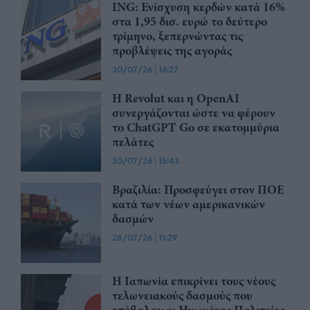
ING: Ενίσχυση κερδών κατά 16%
στα 1,95 δισ. ευρώ το δεύτερο
τρίμηνο, ξεπερνώντας τις
προβλέψεις της αγοράς
30/07/26
|
16:27
Η Revolut και η OpenAI
συνεργάζονται ώστε να φέρουν
το ChatGPT Go σε εκατομμύρια
πελάτες
30/07/26
|
15:43
Βραζιλία: Προσφεύγει στον ΠΟΕ
κατά των νέων αμερικανικών
δασμών
28/07/26
|
11:29
Η Ιαπωνία επικρίνει τους νέους
τελωνειακούς δασμούς που