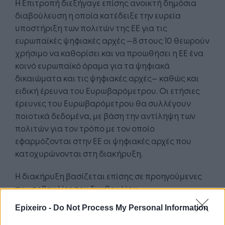
Η Επιτροπή διεξήγαγε επίσης ανοικτή δημόσια
διαβούλευση η οποία κατέδειξε την ευρεία
υποστήριξη των πολιτών της ΕΕ για τις
ευρωπαϊκές ψηφιακές αρχές —8 στους 10 θεωρούν
χρήσιμο να καθορίσει και να προωθήσει η ΕΕ ένα
κοινό ευρωπαϊκό όραμα για τα ψηφιακά
δικαιώματα και τις ψηφιακές αρχές— καθώς και
ειδική έρευνα του Ευρωβαρόμετρου. Οι ετήσιες
έρευνες του Ευρωβαρόμετρου θα συλλέγουν
ποιοτικά δεδομένα, με βάση την αντίληψη των
πολιτών για τον τρόπο με τον οποίο
εφαρμόζονται στην ΕΕ οι ψηφιακές αρχές που
κατοχυρώνονται στη διακήρυξη.
Η διακήρυξη βασίζεται επίσης σε προηγούμενες
πρωτοβουλίες του Συμβουλίου,
συμπεριλαμβανομένης της δήλωσης του Τάλιν
Epixeiro -
Do Not Process My Personal Information
για την ηλεκτρονική διακυβέρνηση, της