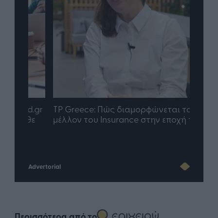
nd.gr
TP Greece: Πώς διαμορφώνεται το
Η ομ
άθε
μέλλον του Insurance στην εποχή του AI
σου 
Advertorial
Περισσότερα από το