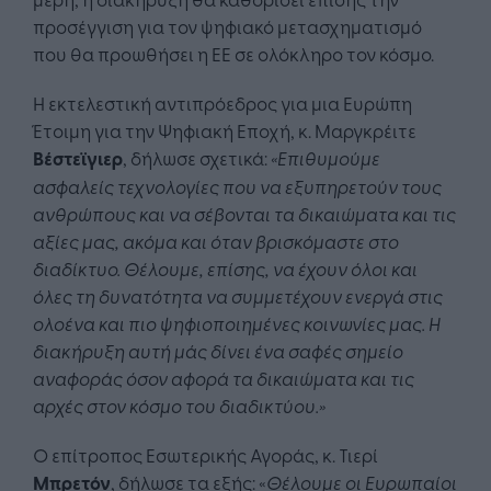
προσέγγιση για τον ψηφιακό μετασχηματισμό
που θα προωθήσει η ΕΕ σε ολόκληρο τον κόσμο.
Η εκτελεστική αντιπρόεδρος για μια Ευρώπη
Έτοιμη για την Ψηφιακή Εποχή, κ. Μαργκρέιτε
Βέστεϊγιερ
, δήλωσε σχετικά:
«Επιθυμούμε
ασφαλείς τεχνολογίες που να εξυπηρετούν τους
ανθρώπους και να σέβονται τα δικαιώματα και τις
αξίες μας, ακόμα και όταν βρισκόμαστε στο
διαδίκτυο. Θέλουμε, επίσης, να έχουν όλοι και
όλες τη δυνατότητα να συμμετέχουν ενεργά στις
ολοένα και πιο ψηφιοποιημένες κοινωνίες μας. Η
διακήρυξη αυτή μάς δίνει ένα σαφές σημείο
αναφοράς όσον αφορά τα δικαιώματα και τις
αρχές στον κόσμο του διαδικτύου.»
Ο επίτροπος Εσωτερικής Αγοράς, κ. Τιερί
Μπρετόν
, δήλωσε τα εξής: «
Θέλουμε οι Ευρωπαίοι