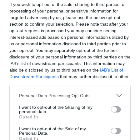
διακήρυξης του Βερολίνου για την ψηφιακή
If you wish to opt-out of the sale, sharing to third parties, or
κοινωνία και την ψηφιακή διακυβέρνηση με βάση
processing of your personal or sensitive information for
τις αξίες, και της δήλωσης της Λισαβόνας —
targeted advertising by us, please use the below opt-out
Ψηφιακή δημοκρατία με σκοπό σχετικά με ένα
section to confirm your selection. Please note that after your
opt-out request is processed you may continue seeing
μοντέλο ψηφιακού μετασχηματισμού που
interest-based ads based on personal information utilized by
ενισχύει την ανθρώπινη διάσταση του ψηφιακού
us or personal information disclosed to third parties prior to
οικοσυστήματος με πυρήνα την ψηφιακή ενιαία
your opt-out. You may separately opt-out of the further
αγορά.
disclosure of your personal information by third parties on the
IAB’s list of downstream participants. This information may
also be disclosed by us to third parties on the
IAB’s List of
Downstream Participants
that may further disclose it to other
third parties.
Personal Data Processing Opt Outs
Google News
Ακολουθήστε το
στο
και μάθετε πρώτοι όλα τα επιχειρηματικά νέα
I want to opt-out of the Sharing of my
personal data.
Opted In
I want to opt-out of the Sale of my
Δείτε όλες τις τελευταίες επιχειρηματικές
Personal Data.
Ειδήσεις
από την Ελλάδα και τον κόσμο στο
Opted In