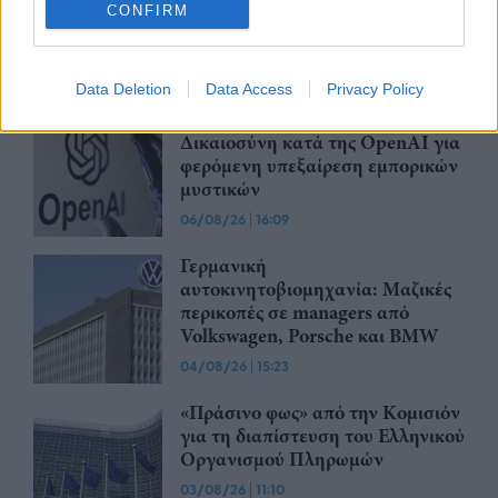
CONFIRM
Περισσότερα από το
Data Deletion
Data Access
Privacy Policy
Apple: Προσφεύγει στη
Δικαιοσύνη κατά της OpenAI για
φερόμενη υπεξαίρεση εμπορικών
μυστικών
06/08/26
|
16:09
Γερμανική
αυτοκινητοβιομηχανία: Μαζικές
περικοπές σε managers από
Volkswagen, Porsche και BMW
04/08/26
|
15:23
«Πράσινο φως» από την Κομισιόν
για τη διαπίστευση του Ελληνικού
Οργανισμού Πληρωμών
03/08/26
|
11:10