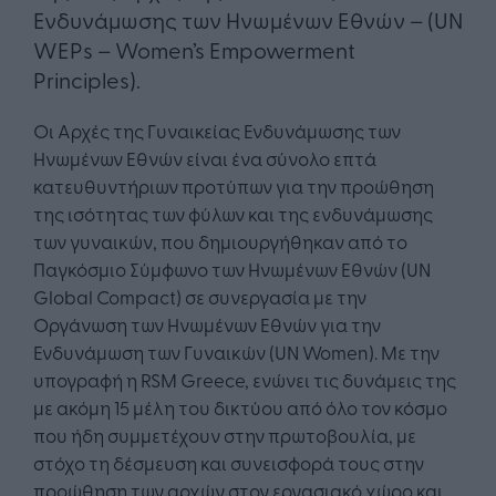
Ενδυνάμωσης των Ηνωμένων Εθνών – (UN
WEPs – Women’s Empowerment
Principles).
Οι Αρχές της Γυναικείας Ενδυνάμωσης των
Ηνωμένων Εθνών είναι ένα σύνολο επτά
κατευθυντήριων προτύπων για την προώθηση
της ισότητας των φύλων και της ενδυνάμωσης
των γυναικών, που δημιουργήθηκαν από το
Παγκόσμιο Σύμφωνο των Ηνωμένων Εθνών (UN
Global Compact) σε συνεργασία με την
Οργάνωση των Ηνωμένων Εθνών για την
Ενδυνάμωση των Γυναικών (UN Women). Με την
υπογραφή η RSM Greece, ενώνει τις δυνάμεις της
με ακόμη 15 μέλη του δικτύου από όλο τον κόσμο
που ήδη συμμετέχουν στην πρωτοβουλία, με
στόχο τη δέσμευση και συνεισφορά τους στην
προώθηση των αρχών στον εργασιακό χώρο και