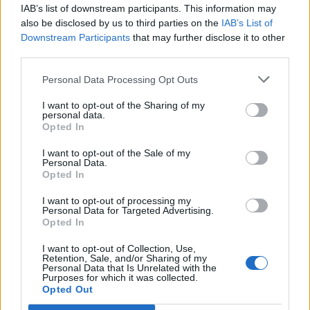
IAB’s list of downstream participants. This information may
also be disclosed by us to third parties on the
IAB’s List of
Downstream Participants
that may further disclose it to other
third parties.
Personal Data Processing Opt Outs
I want to opt-out of the Sharing of my
personal data.
Opted In
I want to opt-out of the Sale of my
Personal Data.
Opted In
nd.gr
TP Greece: Πώς διαμορφώνεται το
Η ομ
άθε
μέλλον του Insurance στην εποχή του AI
σου 
I want to opt-out of processing my
Personal Data for Targeted Advertising.
Opted In
I want to opt-out of Collection, Use,
Retention, Sale, and/or Sharing of my
Advertorial
Personal Data that Is Unrelated with the
Purposes for which it was collected.
Opted Out