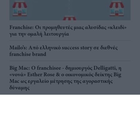
Franchise: Οι προμηθευτές μιας αλυσίδας «κλειδί»
για την ομαλή λειτουργία
Mailo’s: Από ελληνικό success story σε διεθνές
franchise brand
Big Mac: Ο franchisee - δημιουργός Delligatti, η
«νονά» Esther Rose & ο οικονομικός δείκτης Big
Mac ως εργαλείο μέτρησης της αγοραστικής
δύναμης