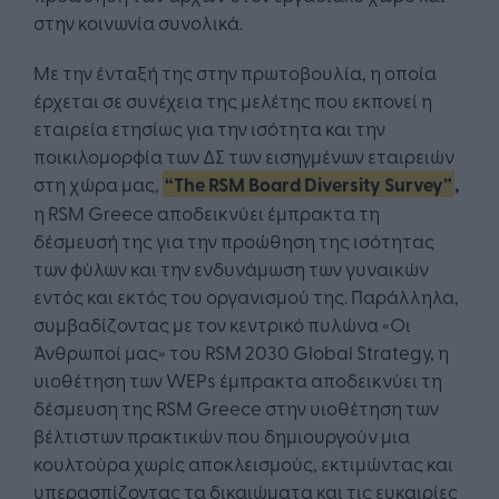
στην κοινωνία συνολικά.
Με την ένταξή της στην πρωτοβουλία, η οποία
έρχεται σε συνέχεια της μελέτης που εκπονεί η
εταιρεία ετησίως για την ισότητα και την
ποικιλομορφία των ΔΣ των εισηγμένων εταιρειών
στη χώρα μας,
“The RSM Board Diversity Survey”
,
η RSM Greece αποδεικνύει έμπρακτα τη
δέσμευσή της για την προώθηση της ισότητας
των φύλων και την ενδυνάμωση των γυναικών
εντός και εκτός του οργανισμού της. Παράλληλα,
συμβαδίζοντας με τον κεντρικό πυλώνα «Οι
Άνθρωποί μας» του RSM 2030 Global Strategy, η
υιοθέτηση των WEPs έμπρακτα αποδεικνύει τη
δέσμευση της RSM Greece στην υιοθέτηση των
βέλτιστων πρακτικών που δημιουργούν μια
κουλτούρα χωρίς αποκλεισμούς, εκτιμώντας και
υπερασπίζοντας τα δικαιώματα και τις ευκαιρίες