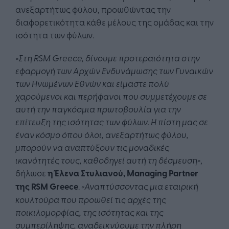
ανεξαρτήτως φύλου, προωθώντας την
διαφορετικότητα κάθε μέλους της ομάδας και την
ισότητα των φύλων.
«Στη RSM Greece, δίνουμε προτεραιότητα στην
εφαρμογή των Αρχών Ενδυνάμωσης των Γυναικών
των Ηνωμένων Εθνών και είμαστε πολύ
χαρούμενοι και περήφανοι που συμμετέχουμε σε
αυτή την παγκόσμια πρωτοβουλία για την
επίτευξη της ισότητας των φύλων. Η πίστη μας σε
έναν κόσμο όπου όλοι, ανεξαρτήτως φύλου,
μπορούν να αναπτύξουν τις μοναδικές
ικανότητές τους, καθοδηγεί αυτή τη δέσμευση»
,
δήλωσε
η Έλενα Στυλιανού,
Managing
Partner
της RSM Greece
.
«Αναπτύσσοντας μια εταιρική
κουλτούρα που προωθεί τις αρχές της
ποικιλομορφίας, της ισότητας και της
συμπερίληψης, αναδεικνύουμε την πλήρη