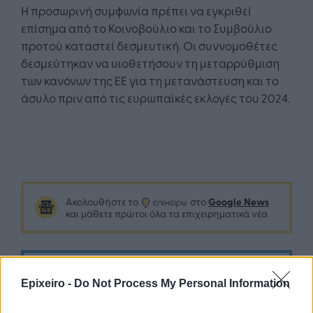
Η προσωρινή συμφωνία πρέπει να εγκριθεί
επίσημα από το Κοινοβούλιο και το Συμβούλιο
προτού καταστεί δεσμευτική. Οι συννομοθέτες
δεσμεύτηκαν να υιοθετήσουν τη μεταρρύθμιση
των κανόνων της ΕΕ για τη μετανάστευση και το
άσυλο πριν από τις ευρωπαϊκές εκλογές του 2024.
Google News
Ακολουθήστε το
στο
και μάθετε πρώτοι όλα τα επιχειρηματικά νέα
Δείτε όλες τις τελευταίες επιχειρηματικές
Ειδήσεις
από την Ελλάδα και τον κόσμο στο
Epixeiro -
Do Not Process My Personal Information