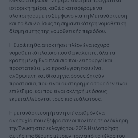
ιστορική ημέρα, καθώς καταφέραμε να
υλοποιήσουμε το Σύμφωνο για τη Μετανάστευση
και το Άσυλο, ίσως τη σημαντικότερη νομοθετική
δέσμη αυτής της νομοθετικής περιόδου.
Η Ευρώπη θα αποκτήσει πλέον ένα ισχυρό
νομοθετικό πλαίσιο που θα καλύπτει όλα τα
κράτη μέλη. Ένα πλαίσιο που λειτουργεί και
προστατεύει, μια προσέγγιση που είναι
ανθρώπινη και δίκαιη για όσους ζητούν
προστασία, που είναι αυστηρή με όσους δεν είναι
επιλέξιμοι και που είναι σκληρή με όσους
εκμεταλλεύονται τους πιο ευάλωτους.
Η μετανάστευση ήταν η υπ' αριθμόν ένα
ανησυχία που εξέφρασαν οι πολίτες σε ολόκληρη
την Ένωση στις εκλογές του 2019. Η υλοποίηση
αυτής της δέσμης μέτρων πριν από το τέλος του