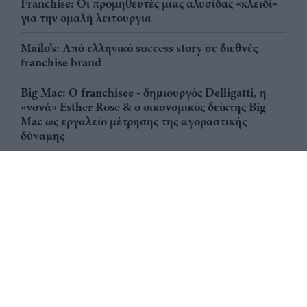
Franchise: Οι προμηθευτές μιας αλυσίδας «κλειδί»
για την ομαλή λειτουργία
Mailo’s: Από ελληνικό success story σε διεθνές
franchise brand
Big Mac: Ο franchisee - δημιουργός Delligatti, η
«νονά» Esther Rose & ο οικονομικός δείκτης Big
Mac ως εργαλείο μέτρησης της αγοραστικής
δύναμης