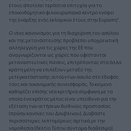
έτους αποτελεί τεράστια επιτυχία για το
εποικοδομητικό φιλοευρωπαϊκό κέντρο ενόψει
της έναρξης ενός εκλογικού έτους στην Ευρώπη".
Ο νέος κανονισμός για τη διαχείριση του ασύλου
και της μετανάστευσης προβλέπει υποχρεωτική
αλληλεγγύη για τις χώρες της ΕΕ που
αναγνωρίζονται ως χώρες που υφίστανται
μεταναστευτικές πιέσεις, επιτρέποντας στα άλλα
κράτη μέλη να επιλέξουν μεταξύ της
μετεγκατάστασης αιτούντων άσυλο στο έδαφός
τους και οικονομικής συνεισφοράς. Το κείμενο
καθορίζει επίσης νέα κριτήρια σύμφωνα με τα
οποία ένα κράτος μέλος είναι υπεύθυνο για την
εξέταση των αιτήσεων διεθνούς προστασίας
(πρώην κανόνες του Δουβλίνου). Διαβάστε
περισσότερες λεπτομέρειες σχετικά με την
νομοθεσία (δελτίο Τύπου σύντομα διαθέσιμο).