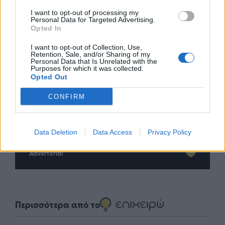
I want to opt-out of processing my
Personal Data for Targeted Advertising.
Opted In
I want to opt-out of Collection, Use,
Retention, Sale, and/or Sharing of my
Personal Data that Is Unrelated with the
Purposes for which it was collected.
Opted Out
nd.gr
TP Greece: Πώς διαμορφώνεται το
Η ομ
CONFIRM
άθε
μέλλον του Insurance στην εποχή του AI
σου 
Data Deletion
Data Access
Privacy Policy
Advertorial
Περισσότερα από το