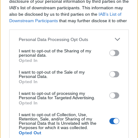
την ηλεκτρική σύνδεση Ελλάδας-
disclosure of your personal information by third parties on the
Κύπρου
IAB’s list of downstream participants. This information may
also be disclosed by us to third parties on the
IAB’s List of
05/08/26
|
17:09
Downstream Participants
that may further disclose it to other
third parties.
Εξωδικαστικός Μηχανισμός: Οι
ρυθμίσεις οφειλών ξεπέρασαν τα
Personal Data Processing Opt Outs
20 δισ. ευρώ
05/08/26
|
16:28
I want to opt-out of the Sharing of my
personal data.
Opted In
Αποκλιμάκωση τιμών στα σούπερ
I want to opt-out of the Sale of my
μάρκετ: Αρνητικός πληθωρισμός
Personal Data.
τον Ιούλιο με φόντο τη νέα
Opted In
πρωτοβουλία μειώσεων
I want to opt-out of processing my
05/08/26
|
13:12
Personal Data for Targeted Advertising.
Opted In
Ο Δ. Μαρκόπουλος
I want to opt-out of Collection, Use,
πραγματοποίησε συνάντηση με
Retention, Sale, and/or Sharing of my
τη διοίκηση του ΟΛΠ Α.Ε.
Personal Data that Is Unrelated with the
Purposes for which it was collected.
05/08/26
|
12:25
Opted Out