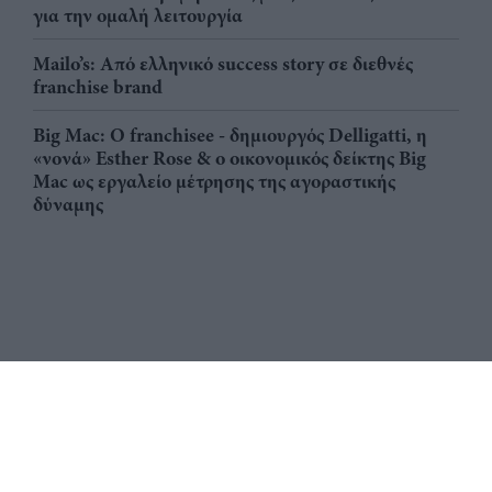
για την ομαλή λειτουργία
Mailo’s: Από ελληνικό success story σε διεθνές
franchise brand
Big Mac: Ο franchisee - δημιουργός Delligatti, η
«νονά» Esther Rose & ο οικονομικός δείκτης Big
Mac ως εργαλείο μέτρησης της αγοραστικής
δύναμης