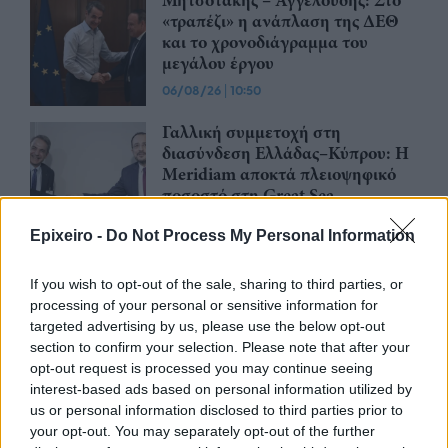
Μητσοτάκης – Αγγελούδης: Στο
«τραπέζι» η ανάπλαση της ΔΕΘ
και το χρονοδιάγραμμα του
μεγάλου έργου
06/08/26
|
10:50
Γαλλική συμμετοχή στη
διασύνδεση Ελλάδας–Κύπρου: Η
Meridiam αποκτά πλειοψηφικό
ποσοστό στη Great Sea
Interconnector
Epixeiro -
Do Not Process My Personal Information
05/08/26
|
18:15
Θεοδωρικάκος: Στο ΕΠΑ του
If you wish to opt-out of the sale, sharing to third parties, or
Υπουργείου Ανάπτυξης η
processing of your personal or sensitive information for
χρηματοδότηση του ΕΛΙΔΕΚ
targeted advertising by us, please use the below opt-out
05/08/26
|
17:19
section to confirm your selection. Please note that after your
opt-out request is processed you may continue seeing
interest-based ads based on personal information utilized by
Κρίσιμης σημασίας συμφωνία για
us or personal information disclosed to third parties prior to
την Great Sea Interconnector και
your opt-out. You may separately opt-out of the further