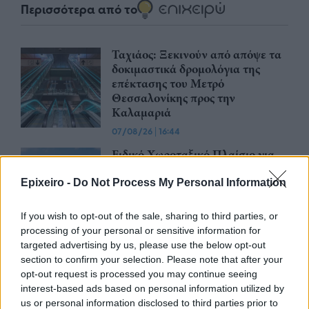
Περισσότερα από το
Ταχιάος: Ξεκινούν από απόψε τα
δοκιμαστικά δρομολόγια της
επέκτασης του Μετρό
Θεσσαλονίκης προς την
Καλαμαριά
07/08/26
|
16:44
Ειδικό Χωροταξικό Πλαίσιο για
τον Τουρισμό: Οι αλλαγές που
εισάγει η νέα ΚΥΑ
Epixeiro -
Do Not Process My Personal Information
07/08/26
|
16:03
If you wish to opt-out of the sale, sharing to third parties, or
processing of your personal or sensitive information for
Υπεγράφη η σύμβαση για τα
targeted advertising by us, please use the below opt-out
Συστήματα Αεροναυτιλίας του
section to confirm your selection. Please note that after your
νέου Διεθνούς Αερολιμένα
opt-out request is processed you may continue seeing
Ηρακλείου Κρήτης στο Καστέλλι
interest-based ads based on personal information utilized by
us or personal information disclosed to third parties prior to
07/08/26
|
15:16