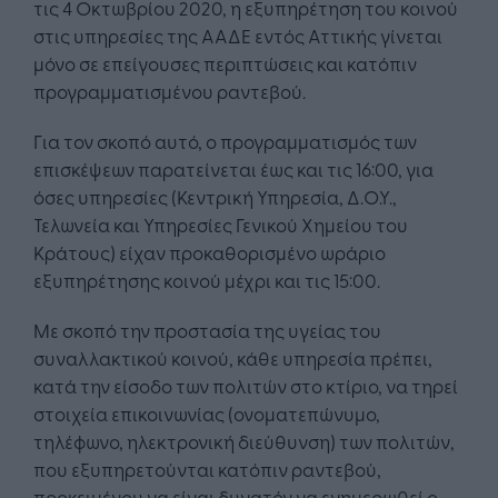
τις 4 Οκτωβρίου 2020, η εξυπηρέτηση του κοινού
στις υπηρεσίες της ΑΑΔΕ εντός Αττικής γίνεται
μόνο σε επείγουσες περιπτώσεις και κατόπιν
προγραμματισμένου ραντεβού.
Για τον σκοπό αυτό, ο προγραμματισμός των
επισκέψεων παρατείνεται έως και τις 16:00, για
όσες υπηρεσίες (Κεντρική Υπηρεσία, Δ.Ο.Υ.,
Τελωνεία και Υπηρεσίες Γενικού Χημείου του
Κράτους) είχαν προκαθορισμένο ωράριο
εξυπηρέτησης κοινού μέχρι και τις 15:00.
Με σκοπό την προστασία της υγείας του
συναλλακτικού κοινού, κάθε υπηρεσία πρέπει,
κατά την είσοδο των πολιτών στο κτίριο, να τηρεί
στοιχεία επικοινωνίας (ονοματεπώνυμο,
τηλέφωνο, ηλεκτρονική διεύθυνση) των πολιτών,
που εξυπηρετούνται κατόπιν ραντεβού,
προκειμένου να είναι δυνατόν να ενημερωθεί ο