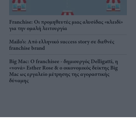
Franchise: Οι προμηθευτές μιας αλυσίδας «κλειδί»
για την ομαλή λειτουργία
Mailo’s: Από ελληνικό success story σε διεθνές
franchise brand
Big Mac: Ο franchisee - δημιουργός Delligatti, η
«νονά» Esther Rose & ο οικονομικός δείκτης Big
Mac ως εργαλείο μέτρησης της αγοραστικής
δύναμης