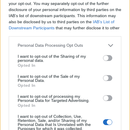
your opt-out. You may separately opt-out of the further
disclosure of your personal information by third parties on the
Δημόσιο: Άκυρες από 1η
IAB’s list of downstream participants. This information may
Οκτωβρίου οι εγκύκλιοι που δεν
also be disclosed by us to third parties on the
IAB’s List of
θα αναρτώνται στις ιστοσελίδες
Downstream Participants
that may further disclose it to other
των φορέων
third parties.
07/08/26
|
13:52
Personal Data Processing Opt Outs
Ξεκινούν τα δοκιμαστικά
δρομολόγια της επέκτασης του
I want to opt-out of the Sharing of my
personal data.
Μετρό Θεσσαλονίκης προς την
Opted In
Καλαμαριά
07/08/26
|
13:10
I want to opt-out of the Sale of my
Personal Data.
Opted In
Μετρό Αθήνας: Στο τελικό στάδιο
η αντικατάσταση σιδηροτροχιών
I want to opt-out of processing my
στις Γραμμές 2 και 3 - Το έργο
Personal Data for Targeted Advertising.
Opted In
ολοκληρώνεται 5 μήνες νωρίτερα
07/08/26
|
12:13
I want to opt-out of Collection, Use,
Retention, Sale, and/or Sharing of my
Personal Data that Is Unrelated with the
Προκηρύσσεται σήμερα από τη
Purposes for which it was collected.