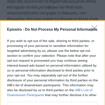
λόγο σας αυτό είναι το σημαντικό για μένα. Θέλω
καταρχήν να σας μεταφέρω την ιδιαίτερη
ικανοποίηση από τον χώρο το δικό μου, του
δημοσίου, που έχω γνώση το λέω και οι άλλοι είναι
συνάδελφοι και τους εκτιμώ ιδιαίτερα. Η
Epixeiro -
Do Not Process My Personal Information
εκτίμηση, αλλά πάνω από όλα η πρωτοβουλία
σας ακούσαμε και στο star στην συνέντευξη που
If you wish to opt-out of the sale, sharing to third parties, or
δώσατε και ικανοποιήθηκε ο κόσμος με αυτά που
processing of your personal or sensitive information for
είπατε εκεί, αλλά περισσότερο μας ικανοποιεί μία
targeted advertising by us, please use the below opt-out
ιδιαίτερη ευαισθησία που δείχνετε για το κομμάτι
section to confirm your selection. Please note that after your
αυτό της τρίτης ηλικιακής πορείας που ήδη εμείς
opt-out request is processed you may continue seeing
οδεύουμε και προφανώς θέλουμε να έχουμε όσο
interest-based ads based on personal information utilized by
us or personal information disclosed to third parties prior to
γίνεται καλύτερη ποιότητα στη ζωή μας. Και
your opt-out. You may separately opt-out of the further
περισσότερο -το είπατε πολλές φορές- να σας
disclosure of your personal information by third parties on the
μεταφέρω και της εγγόνας μου την άποψη ότι να
IAB’s list of downstream participants. This information may
πεις στον κύριο Πρωθυπουργό να δώσει πολλά
also be disclosed by us to third parties on the
IAB’s List of
εμβόλια και να ανοίξει τα σχολεία.
Downstream Participants
that may further disclose it to other
third parties.