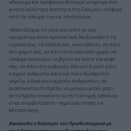
οδεύουμε και προφανώς θέλουμε να έχουμε όσο
γίνεται καλύτερη ποιότητα στη ζωή μας» ανέφερε
από την πλευρά του ο κ. Ηλιόπουλος.
«Φαντάζομαι ότι όλοι σας είστε εκ των
πραγμάτων πολύ προσεκτικοί. Να ξαναδείτε τα
εγγόνια σας, τα παιδιά σας, να κινηθείτε, να πάτε
στο χωριό σας, να πάτε στην εκκλησία χωρίς να
υπάρχει ανησυχία, να βγείτε να πιείτε τον καφέ
σας, να πάτε στο καφενείο, όλα αυτά γιατί είστε
ενεργοί άνθρωποι και είναι πολύ δυσάρεστο
νομίζω, ειδικά για ενεργούς ανθρώπους, να
αισθάνονται ότι πρέπει να μείνουν μέσα, γιατί
αυτό πρέπει να κάνετε αυτή τη στιγμή, ειδικά αν
είναι ανεμβολίαστοι» σημείωσε επίσης ο κ.
Μητσοτάκης.
Ακολουθεί ο διάλογος του Πρωθυπουργού με
τους Εκπροσώπους των Ομοσπονδιών των