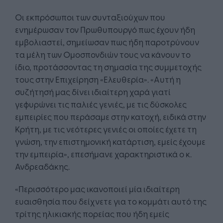
Οι εκπρόσωποι των συνταξιούχων που
ενημέρωσαν τον Πρωθυπουργό πως έχουν ήδη
εμβολιαστεί, σημείωσαν πως ήδη παροτρύνουν
τα μέλη των Ομοσπονδιών τους να κάνουν το
ίδιο, προτάσσοντας τη σημασία της συμμετοχής
τους στην Επιχείρηση «Ελευθερία». «Αυτή η
συζήτησή μας δίνει ιδιαίτερη χαρά γιατί
γεφυρώνει τις παλιές γενιές, με τις δύσκολες
εμπειρίες που περάσαμε στην κατοχή, ειδικά στην
Κρήτη, με τις νεότερες γενιές οι οποίες έχετε τη
γνώση, την επιστημονική κατάρτιση, εμείς έχουμε
την εμπειρία», επεσήμανε χαρακτηριστικά ο κ.
Ανδρεαδάκης.
«Περισσότερο μας ικανοποιεί μία ιδιαίτερη
ευαισθησία που δείχνετε για το κομμάτι αυτό της
τρίτης ηλικιακής πορείας που ήδη εμείς