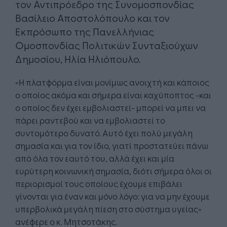
τον Αντιπρόεδρο της Συνομοσπονδίας
Βασίλειο Αποστολόπουλο και τον
Εκπρόσωπο της Πανελλήνιας
Ομοσπονδίας Πολιτικών Συνταξιούχων
Δημοσίου, Ηλία Ηλιόπουλο.
«Η πλατφόρμα είναι μονίμως ανοιχτή και κάποιος
ο οποίος ακόμα και σήμερα είναι καχύποπτος -και
ο οποίος δεν έχει εμβολιαστεί- μπορεί να μπει να
πάρει ραντεβού και να εμβολιαστεί το
συντομότερο δυνατό. Αυτό έχει πολύ μεγάλη
σημασία και για τον ίδιο, γιατί προστατεύει πάνω
από όλα τον εαυτό του, αλλά έχει και μία
ευρύτερη κοινωνική σημασία, διότι σήμερα όλοι οι
περιορισμοί τους οποίους έχουμε επιβάλει
γίνονται για έναν και μόνο λόγο: για να μην έχουμε
υπερβολικά μεγάλη πίεση στο σύστημα υγείας»
ανέφερε ο κ. Μητσοτάκης.