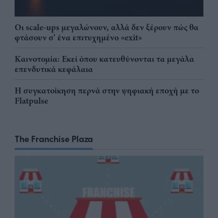
Οι scale-ups μεγαλώνουν, αλλά δεν ξέρουν πώς θα
φτάσουν σ' ένα επιτυχημένο «exit»
Καινοτομία: Εκεί όπου κατευθύνονται τα μεγάλα
επενδυτικά κεφάλαια
Η συγκατοίκηση περνά στην ψηφιακή εποχή με το
Flatpulse
The Franchise Plaza