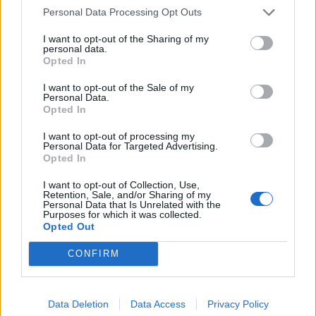
Personal Data Processing Opt Outs
I want to opt-out of the Sharing of my
personal data.
Opted In
Google News
Ακολουθήστε το
στο
και μάθετε πρώτοι όλα τα επιχειρηματικά νέα
I want to opt-out of the Sale of my
Personal Data.
Opted In
I want to opt-out of processing my
Δείτε όλες τις τελευταίες επιχειρηματικές
Personal Data for Targeted Advertising.
Ειδήσεις
από την Ελλάδα και τον κόσμο στο
Opted In
I want to opt-out of Collection, Use,
Retention, Sale, and/or Sharing of my
Personal Data that Is Unrelated with the
Purposes for which it was collected.
Opted Out
Σχολιάστε
CONFIRM
... σχόλια
| Κάνε click για να σχολιάσεις
Data Deletion
Data Access
Privacy Policy