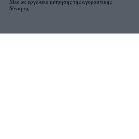
Mac ως εργαλείο μέτρησης της αγοραστικής
δύναμης
Αριθμός Πιστοποίησης
ηλεκτρονικού Μητρώου