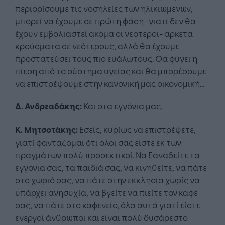
περιορίσουμε τις νοσηλείες των ηλικιωμένων,
μπορεί να έχουμε σε πρώτη φάση -γιατί δεν θα
έχουν εμβολιαστεί ακόμα οι νεότεροι- αρκετά
κρούσματα σε νεότερους, αλλά θα έχουμε
προστατεύσει τους πιο ευάλωτους. Θα φύγει η
πίεση από το σύστημα υγείας και θα μπορέσουμε
να επιστρέψουμε στην κανονική μας οικονομική...
Δ. Ανδρεαδάκης:
Και στα εγγόνια μας.
Κ. Μητσοτάκης:
Εσείς, κυρίως να επιστρέψετε,
γιατί φαντάζομαι ότι όλοι σας είστε εκ των
πραγμάτων πολύ προσεκτικοί. Να ξαναδείτε τα
εγγόνια σας, τα παιδιά σας, να κινηθείτε, να πάτε
στο χωριό σας, να πάτε στην εκκλησία χωρίς να
υπάρχει ανησυχία, να βγείτε να πιείτε τον καφέ
σας, να πάτε στο καφενείο, όλα αυτά γιατί είστε
ενεργοί άνθρωποι και είναι πολύ δυσάρεστο