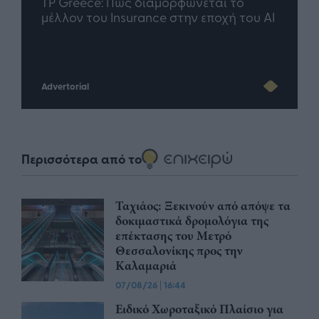
nd.gr
TP Greece: Πώς διαμορφώνεται το
Η ομ
άθε
μέλλον του Insurance στην εποχή του AI
σου 
Advertorial
Περισσότερα από το
Ταχιάος: Ξεκινούν από απόψε τα
δοκιμαστικά δρομολόγια της
επέκτασης του Μετρό
Θεσσαλονίκης προς την
Καλαμαριά
07/08/26
|
16:44
Ειδικό Χωροταξικό Πλαίσιο για