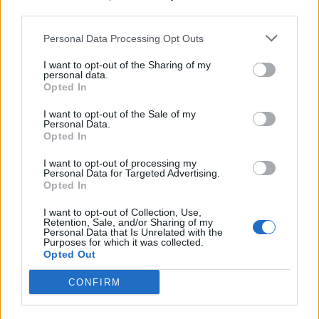
third parties.
Personal Data Processing Opt Outs
I want to opt-out of the Sharing of my
nd.gr
TP Greece: Πώς διαμορφώνεται το
Η ομ
personal data.
άθε
μέλλον του Insurance στην εποχή του AI
σου 
Opted In
I want to opt-out of the Sale of my
Personal Data.
Opted In
Advertorial
I want to opt-out of processing my
Personal Data for Targeted Advertising.
Opted In
I want to opt-out of Collection, Use,
Retention, Sale, and/or Sharing of my
Περισσότερα από το
Personal Data that Is Unrelated with the
Purposes for which it was collected.
Opted Out
Ταχιάος: Ξεκινούν από απόψε τα
CONFIRM
δοκιμαστικά δρομολόγια της
επέκτασης του Μετρό