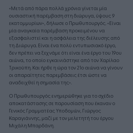
«Μετά από πάρα πολλά χρόνια γίνεται μία
ουσιαστική παρέμβαση στη διώρυγα, ύψους 9
εκατομμυρίων», δήλωσε ο Πρωθυπουργός. «Είναι
μία αναγκαία παρέμβαση προκειμένου να
εξασφαλιστεί και η ασφάλεια της διέλευσης από
τη Διώρυγα. Είναι ένα πολύ εντυπωσιακό έργο,
δεν πρέπει να ξεχνάμε ότι είναι ένα έργο του 19ου
αιώνα, το οποίο εγκαινιάστηκε από τον Χαρίλαο
Τρικούπη. Και ήρθε η ώρα τον 21ο αιώνα να γίνουν
οι απαραίτητες παρεμβάσεις έτσι ώστε να
αναδειχθεί η σημασία της».
Ο Πρωθυπουργός ενημερώθηκε για το σχέδιο
αποκατάστασης σε παρουσίαση που έκαναν ο
Γενικός Γραμματέας Υποδομών, Γιώργος
Καραγιάννης, μαζί με τον μελετητή του έργου
Μιχάλη Μπαρδάνη.