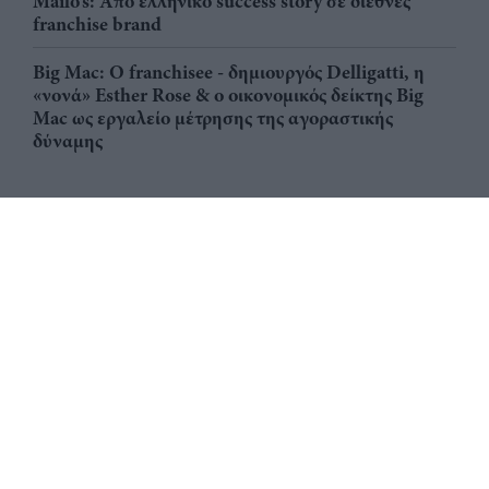
Mailo’s: Από ελληνικό success story σε διεθνές
franchise brand
Big Mac: Ο franchisee - δημιουργός Delligatti, η
«νονά» Esther Rose & ο οικονομικός δείκτης Big
Mac ως εργαλείο μέτρησης της αγοραστικής
δύναμης