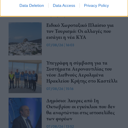
Θεσσαλονίκης προς την
Data Deletion
Data Access
Privacy Policy
Καλαμαριά
07/08/26
|
16:44
Ειδικό Χωροταξικό Πλαίσιο για
τον Τουρισμό: Οι αλλαγές που
εισάγει η νέα ΚΥΑ
07/08/26
|
16:03
Υπεγράφη η σύμβαση για τα
Συστήματα Αεροναυτιλίας του
νέου Διεθνούς Αερολιμένα
Ηρακλείου Κρήτης στο Καστέλλι
07/08/26
|
15:16
Δημόσιο: Άκυρες από 1η
Οκτωβρίου οι εγκύκλιοι που δεν
θα αναρτώνται στις ιστοσελίδες
των φορέων
07/08/26
|
13:52