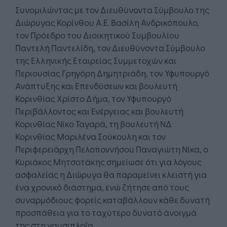
Συνομιλώντας με τον Διευθύνοντα Σύμβουλο της
Διώρυγας Κορίνθου Α.Ε. Βασίλη Ανδρικόπουλο,
τον Πρόεδρο του Διοικητικού Συμβουλίου
Παντελή Παντελίδη, τον Διευθύνοντα Σύμβουλο
της Ελληνικής Εταιρείας Συμμετοχών και
Περιουσίας Γρηγόρη Δημητριάδη, τον Υφυπουργό
Ανάπτυξης και Επενδύσεων και βουλευτή
Κορινθίας Χρίστο Δήμα, τον Υφυπουργό
Περιβάλλοντος και Ενέργειας και βουλευτή
Κορινθίας Νίκο Ταγαρά, τη βουλευτή ΝΔ
Κορινθίας Μαριλένα Σούκουλη και τον
Περιφερειάρχη Πελοποννήσου Παναγιώτη Νίκα, ο
Κυριάκος Μητσοτάκης σημείωσε ότι για λόγους
ασφαλείας η Διώρυγα θα παραμείνει κλειστή για
ένα χρονικό διάστημα, ενώ ζήτησε από τους
συναρμόδιους φορείς καταβάλλουν κάθε δυνατή
προσπάθεια για το ταχύτερο δυνατό άνοιγμά
της στη ναυσιπλοΐα.