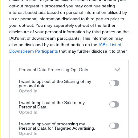
opt-out request is processed you may continue seeing
interest-based ads based on personal information utilized by
us or personal information disclosed to third parties prior to
your opt-out. You may separately opt-out of the further
disclosure of your personal information by third parties on the
IAB’s list of downstream participants. This information may
also be disclosed by us to third parties on the
IAB’s List of
Downstream Participants
that may further disclose it to other
third parties.
Personal Data Processing Opt Outs
I want to opt-out of the Sharing of my
personal data.
Opted In
I want to opt-out of the Sale of my
Personal Data.
Opted In
I want to opt-out of processing my
nd.gr
TP Greece: Πώς διαμορφώνεται το
Η ομ
Personal Data for Targeted Advertising.
άθε
μέλλον του Insurance στην εποχή του AI
σου 
Opted In