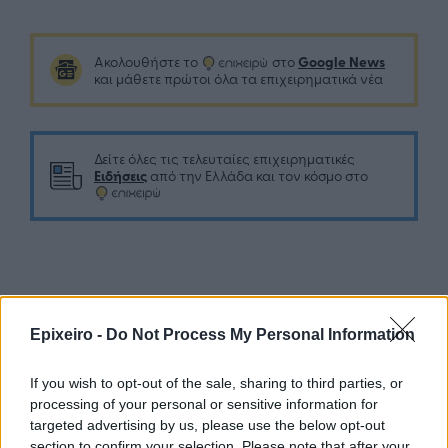
Google News
Ακολουθήστε το
στο
και μάθετε πρώτοι όλα τα επιχειρηματικά νέα
Δείτε όλες τις τελευταίες επιχειρηματικές
Ειδήσεις
από την Ελλάδα και τον κόσμο στο
Σχολιάστε
Epixeiro -
Do Not Process My Personal Information
... σχόλια
| Κάνε click για να σχολιάσεις
If you wish to opt-out of the sale, sharing to third parties, or
processing of your personal or sensitive information for
targeted advertising by us, please use the below opt-out
section to confirm your selection. Please note that after your