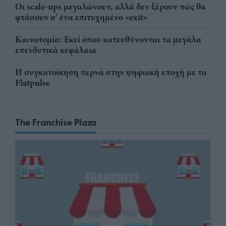
Οι scale-ups μεγαλώνουν, αλλά δεν ξέρουν πώς θα
φτάσουν σ' ένα επιτυχημένο «exit»
Καινοτομία: Εκεί όπου κατευθύνονται τα μεγάλα
επενδυτικά κεφάλαια
Η συγκατοίκηση περνά στην ψηφιακή εποχή με το
Flatpulse
The Franchise Plaza