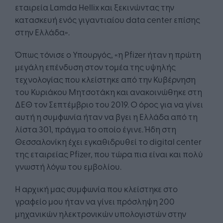
εταιρεία Lamda Hellix και ξεκινώντας την
κατασκευή ενός γιγαντιαίου data center επίσης
στην Ελλάδα».
Όπως τόνισε ο Υπουργός, «η Pfizer ήταν η πρώτη
μεγάλη επένδυση στον τομέα της υψηλής
τεχνολογίας που κλείστηκε από την Κυβέρνηση
του Κυριάκου Μητσοτάκη και ανακοινώθηκε στη
ΔΕΘ τον Σεπτέμβριο του 2019. Ο όρος για να γίνει
αυτή η συμφωνία ήταν να βγει η Ελλάδα από τη
λίστα 301, πράγμα το οποίο έγινε. Ήδη στη
Θεσσαλονίκη έχει εγκαθιδρυθεί το digital center
της εταιρείας Pfizer, που τώρα πια είναι και πολύ
γνωστή λόγω του εμβολίου.
Η αρχική μας συμφωνία που κλείστηκε στο
γραφείο μου ήταν να γίνει πρόσληψη 200
μηχανικών ηλεκτρονικών υπολογιστών στην