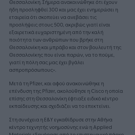
Θεσσαλονίκη. Σήμερα ανακοινώθηκε ότι έχουν
ήδη προσληφθεί 300 και μας έχει ενημερώσει η
εταιρεία ότι σκοπεύει να ανεβάσει τις
προσλήψεις στους 500, ακριβώς γιατί είναι
εξαιρετικά ευχαριστημένη από την καλή
ποιότητα των ανθρώπων που βρήκε στη
Θεσσαλονίκη και μπράβο και στον βουλευτή της
Θεσσαλονίκης που είναι παρών, να το πούμε,
γιατί η πόλη σας μας έχει βγάλει
ασπροπρόσωπους».
Μετά τη Pfizer, και αφού ανακοινώθηκε η
επένδυση της Pfizer, ακολούθησε η Cisco η οποία
επίσης στη Θεσσαλονίκη έφτιαξε ειδικό κέντρο
εκπαίδευσης και σχεδιάζει να το επεκτείνει.
Στη συνέχεια η Ε&Υ εγκαθίδρυσε στην Αθήνα
κέντρο τεχνητής νοημοσύνης ενώ η Applied
Materials εξαγόρασε από το επιστημονικό πάρκο