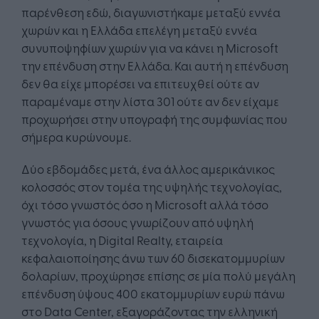
παρένθεση εδώ, διαγωνιστήκαμε μεταξύ εννέα
χωρών και η Ελλάδα επελέγη μεταξύ εννέα
συνυποψηφίων χωρών για να κάνει η Microsoft
την επένδυση στην Ελλάδα. Και αυτή η επένδυση
δεν θα είχε μπορέσει να επιτευχθεί ούτε αν
παραμέναμε στην λίστα 301 ούτε αν δεν είχαμε
προχωρήσει στην υπογραφή της συμφωνίας που
σήμερα κυρώνουμε.
Δύο εβδομάδες μετά, ένα άλλος αμερικάνικος
κολοσσός στον τομέα της υψηλής τεχνολογίας,
όχι τόσο γνωστός όσο η Microsoft αλλά τόσο
γνωστός για όσους γνωρίζουν από υψηλή
τεχνολογία, η Digital Realty, εταιρεία
κεφαλαιοποίησης άνω των 60 δισεκατομμυρίων
δολαρίων, προχώρησε επίσης σε μία πολύ μεγάλη
επένδυση ύψους 400 εκατομμυρίων ευρώ πάνω
στο Data Center, εξαγοράζοντας την ελληνική