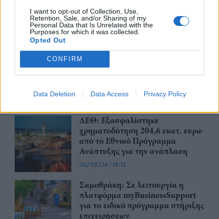
I want to opt-out of Collection, Use,
Retention, Sale, and/or Sharing of my
Personal Data that Is Unrelated with the
Purposes for which it was collected.
Advertorial
Opted Out
CONFIRM
Περισσότερα από το
Data Deletion
Data Access
Privacy Policy
ΔΕΘ: Εξασφαλίστηκε
χρηματοδότηση 204,6 εκατ. ευρώ
από το Εθνικό Πρόγραμμα
Ανάπτυξης για την ανάπλαση
06/08/26
|
18:12
Σαμοθράκη: Σε λειτουργία η
πλατφόρμα myBusinessSupport
για το ειδικό πρόγραμμα στήριξης
επιχειρήσεων