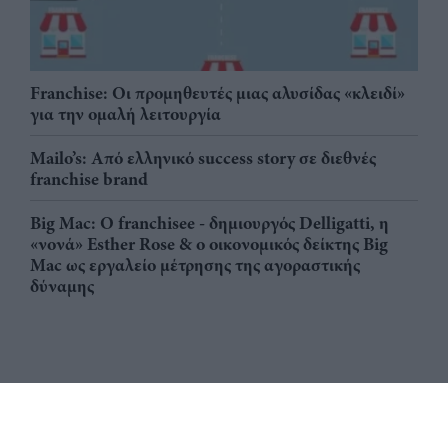
Franchise: Οι προμηθευτές μιας αλυσίδας «κλειδί»
για την ομαλή λειτουργία
Mailo’s: Από ελληνικό success story σε διεθνές
franchise brand
Big Mac: Ο franchisee - δημιουργός Delligatti, η
«νονά» Esther Rose & ο οικονομικός δείκτης Big
Mac ως εργαλείο μέτρησης της αγοραστικής
δύναμης