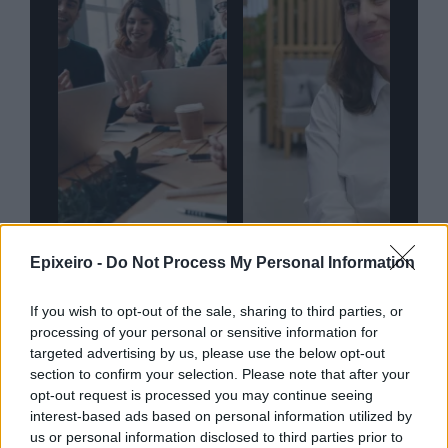
nd.gr
TP Greece: Πώς διαμορφώνεται το
Η ομ
Epixeiro -
Do Not Process My Personal Information
άθε
μέλλον του Insurance στην εποχή του AI
σου 
If you wish to opt-out of the sale, sharing to third parties, or
processing of your personal or sensitive information for
targeted advertising by us, please use the below opt-out
section to confirm your selection. Please note that after your
Advertorial
opt-out request is processed you may continue seeing
interest-based ads based on personal information utilized by
us or personal information disclosed to third parties prior to