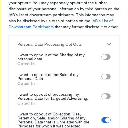
your opt-out. You may separately opt-out of the further
Περισσότερα από το
disclosure of your personal information by third parties on the
IAB’s list of downstream participants. This information may
also be disclosed by us to third parties on the
IAB’s List of
Downstream Participants
that may further disclose it to other
Ταχιάος: Ξεκινούν από απόψε τα
third parties.
δοκιμαστικά δρομολόγια της
επέκτασης του Μετρό
Personal Data Processing Opt Outs
Θεσσαλονίκης προς την
Καλαμαριά
I want to opt-out of the Sharing of my
personal data.
07/08/26
|
16:44
Opted In
Ειδικό Χωροταξικό Πλαίσιο για
I want to opt-out of the Sale of my
τον Τουρισμό: Οι αλλαγές που
Personal Data.
εισάγει η νέα ΚΥΑ
Opted In
07/08/26
|
16:03
I want to opt-out of processing my
Personal Data for Targeted Advertising.
Opted In
Υπεγράφη η σύμβαση για τα
Συστήματα Αεροναυτιλίας του
I want to opt-out of Collection, Use,
Retention, Sale, and/or Sharing of my
νέου Διεθνούς Αερολιμένα
Personal Data that Is Unrelated with the
Ηρακλείου Κρήτης στο Καστέλλι
Purposes for which it was collected.