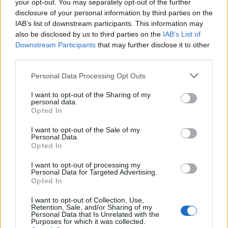
your opt-out. You may separately opt-out of the further
Δημόσιο: Άκυρες από 1η
disclosure of your personal information by third parties on the
Οκτωβρίου οι εγκύκλιοι που δεν
IAB’s list of downstream participants. This information may
θα αναρτώνται στις ιστοσελίδες
also be disclosed by us to third parties on the
IAB’s List of
των φορέων
Downstream Participants
that may further disclose it to other
third parties.
07/08/26
|
13:52
Personal Data Processing Opt Outs
Ξεκινούν τα δοκιμαστικά
δρομολόγια της επέκτασης του
I want to opt-out of the Sharing of my
Μετρό Θεσσαλονίκης προς την
personal data.
Opted In
Καλαμαριά
07/08/26
|
13:10
I want to opt-out of the Sale of my
Personal Data.
Opted In
Μετρό Αθήνας: Στο τελικό στάδιο
η αντικατάσταση σιδηροτροχιών
I want to opt-out of processing my
στις Γραμμές 2 και 3 - Το έργο
Personal Data for Targeted Advertising.
ολοκληρώνεται 5 μήνες νωρίτερα
Opted In
07/08/26
|
12:13
I want to opt-out of Collection, Use,
Retention, Sale, and/or Sharing of my
Προκηρύσσεται σήμερα από τη
Personal Data that Is Unrelated with the
Purposes for which it was collected.
Γενική Γραμματεία Ιδιωτικών