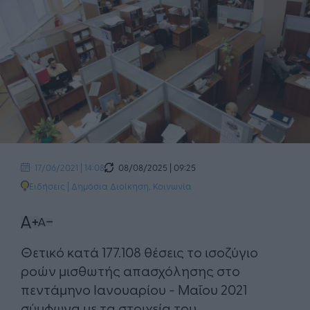
08/08/2025 | 09:25
17/06/2021 | 14:08
Ειδήσεις
|
Δημόσια Διοίκηση
,
Κοινωνία
Θετικό κατά 177.108 θέσεις το ισοζύγιο
ροών μισθωτής απασχόλησης στο
πεντάμηνο Ιανουαρίου - Μαΐου 2021​​
σύμφωνα με τα στοιχεία του