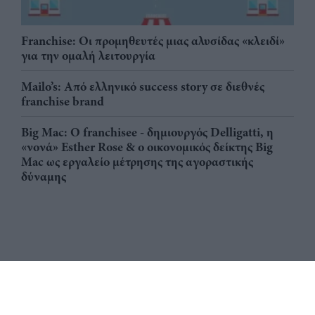
Franchise: Οι προμηθευτές μιας αλυσίδας «κλειδί»
για την ομαλή λειτουργία
Mailo’s: Από ελληνικό success story σε διεθνές
franchise brand
Big Mac: Ο franchisee - δημιουργός Delligatti, η
«νονά» Esther Rose & ο οικονομικός δείκτης Big
Mac ως εργαλείο μέτρησης της αγοραστικής
δύναμης