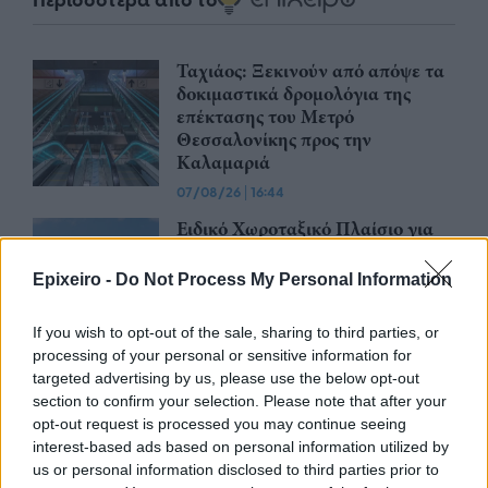
Ταχιάος: Ξεκινούν από απόψε τα
δοκιμαστικά δρομολόγια της
επέκτασης του Μετρό
Θεσσαλονίκης προς την
Καλαμαριά
07/08/26
|
16:44
Ειδικό Χωροταξικό Πλαίσιο για
τον Τουρισμό: Οι αλλαγές που
εισάγει η νέα ΚΥΑ
Epixeiro -
Do Not Process My Personal Information
07/08/26
|
16:03
If you wish to opt-out of the sale, sharing to third parties, or
processing of your personal or sensitive information for
Υπεγράφη η σύμβαση για τα
targeted advertising by us, please use the below opt-out
Συστήματα Αεροναυτιλίας του
section to confirm your selection. Please note that after your
νέου Διεθνούς Αερολιμένα
opt-out request is processed you may continue seeing
Ηρακλείου Κρήτης στο Καστέλλι
interest-based ads based on personal information utilized by
us or personal information disclosed to third parties prior to
07/08/26
|
15:16