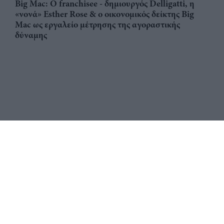
Big Mac: Ο franchisee - δημιουργός Delligatti, η
«νονά» Esther Rose & ο οικονομικός δείκτης Big
Mac ως εργαλείο μέτρησης της αγοραστικής
δύναμης