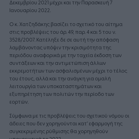
Δεκεμβρίου 2021 μέχρι και την Παρασκευή 7
Ιανουαρίου 2022.
Ο κ. Χατζηδάκης βασίζει το σχετικό του αίτημα
στις προβλέψεις του άρ. 49, παρ. 4 και 5 του ν.
3528/2007. Κατέληξε δε σε αυτή την απόφαση
λαμβάνοντας υπόψιν την κρισιμότητα της
περιόδου αναφορικά με την ταχεία έκδοση των
συντάξεων και την αντιμετώπιση άλλων
εκκρεμοτήτων των ασφαλισμένων μέχρι το τέλος
του έτους, αλλά και την ανάγκη για ομαλή
λειτουργία των υποκαταστημάτων και
εξυπηρέτηση των πολιτών την περίοδο των
εορτών.
Σύμφωνα με τις προβλέψεις του σχετικού νόμου οι
άδειες που δεν χορηγούνται κατ’ εφαρμογή της
συγκεκριμένης ρύθμισης θα χορηγηθούν
υποχρεωτικά το 2022.