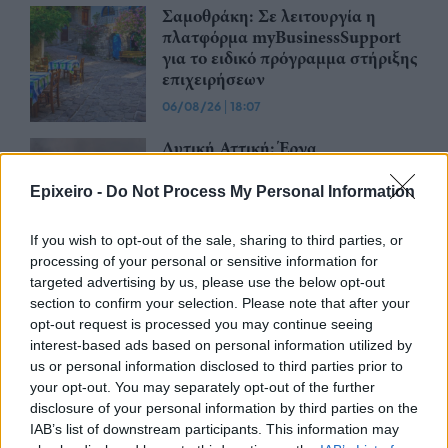
Σαμοθράκη: Σε λειτουργία η
πλατφόρμα myBusinessSupport
για το ειδικό πρόγραμμα στήριξης
επιχειρήσεων
06/08/26
|
18:07
Δυτική Αττική: Έργα
αποκατάστασης 113.000
στρεμμάτων μετά την πυρκαγιά –
Epixeiro -
Do Not Process My Personal Information
Παρεμβάσεις πριν τον χειμώνα
06/08/26
|
15:26
If you wish to opt-out of the sale, sharing to third parties, or
processing of your personal or sensitive information for
Χρ. Δήμας: Στο Εθνικό
targeted advertising by us, please use the below opt-out
Πρόγραμμα Ανάπτυξης η
section to confirm your selection. Please note that after your
αναβάθμιση του Αεροδρομίου
opt-out request is processed you may continue seeing
Πάρου
interest-based ads based on personal information utilized by
us or personal information disclosed to third parties prior to
06/08/26
|
13:11
your opt-out. You may separately opt-out of the further
disclosure of your personal information by third parties on the
Υποβλήθηκε επισήμως το αίτημα
IAB’s list of downstream participants. This information may
ενεργοποίησης της ρήτρας