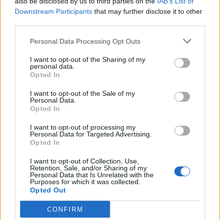
also be disclosed by us to third parties on the
IAB’s List of
διαφυγής για την ενίσχυση της
Downstream Participants
that may further disclose it to other
ενεργειακής ανθεκτικότητας
third parties.
06/08/26
|
12:57
Personal Data Processing Opt Outs
Μητσοτάκης – Αγγελούδης: Στο
«τραπέζι» η ανάπλαση της ΔΕΘ
I want to opt-out of the Sharing of my
και το χρονοδιάγραμμα του
personal data.
Opted In
μεγάλου έργου
06/08/26
|
10:50
I want to opt-out of the Sale of my
Personal Data.
Opted In
Γαλλική συμμετοχή στη
διασύνδεση Ελλάδας–Κύπρου: Η
I want to opt-out of processing my
Meridiam αποκτά πλειοψηφικό
Personal Data for Targeted Advertising.
ποσοστό στη Great Sea
Opted In
Interconnector
I want to opt-out of Collection, Use,
05/08/26
|
18:15
Retention, Sale, and/or Sharing of my
Personal Data that Is Unrelated with the
Θεοδωρικάκος: Στο ΕΠΑ του
Purposes for which it was collected.
Opted Out
Υπουργείου Ανάπτυξης η
χρηματοδότηση του ΕΛΙΔΕΚ
CONFIRM
05/08/26
|
17:19