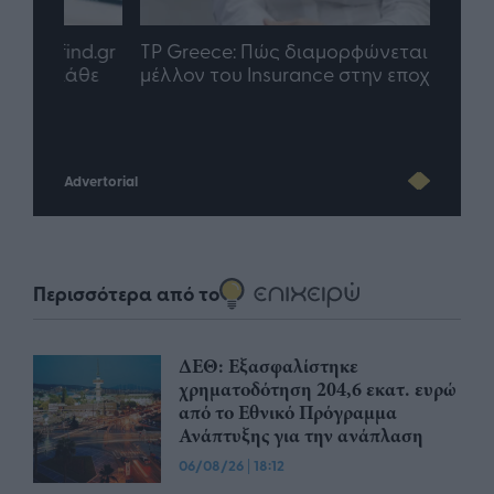
nd.gr
TP Greece: Πώς διαμορφώνεται το
Η ομ
άθε
μέλλον του Insurance στην εποχή του AI
σου 
Advertorial
Περισσότερα από το
ΔΕΘ: Εξασφαλίστηκε
χρηματοδότηση 204,6 εκατ. ευρώ
από το Εθνικό Πρόγραμμα
Ανάπτυξης για την ανάπλαση
06/08/26
|
18:12