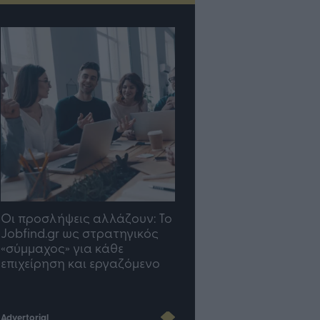
Οι προσλήψεις αλλάζουν: To
TP Greece: Πώς
Jobfind.gr ως στρατηγικός
διαμορφώνεται το μέ
«σύμμαχος» για κάθε
του Insurance στην επ
επιχείρηση και εργαζόμενο
του AI
Advertorial