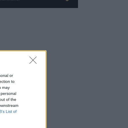
sonal or
ection to
ou may
 personal
out of the
 downstream
B’s List of