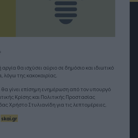
ή αργία θα ισχύσει αύριο σε δημόσιο και ιδιωτικό
, λόγω της κακοκαιρίας.
8 θα γίνει επίσημη ενημέρωση από τον υπουργό
Η Τεχνητή Νοημοσύνη: το νέο
τικής Κρίσης και Πολιτικής Προστασίας
λειτουργικό σύστημα της
ας Χρήστο Στυλιανίδη για τις λεπτομέρειες.
επιχείρησης
:
skai.gr