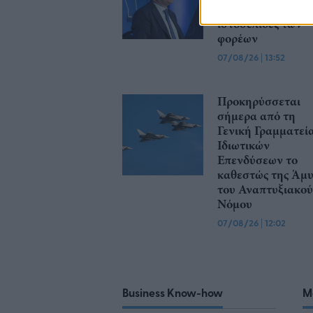
αναρτώνται στις
ιστοσελίδες των
φορέων
07/08/26
|
13:52
Προκηρύσσεται
σήμερα από τη
Γενική Γραμματεί
Ιδιωτικών
Επενδύσεων το
καθεστώς της Άμ
του Αναπτυξιακού
Νόμου
07/08/26
|
12:02
Business Know-how
M