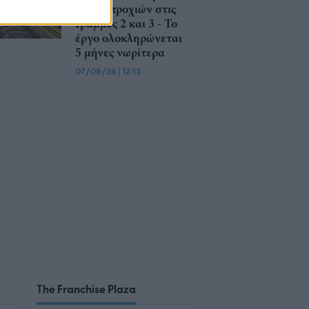
σιδηροτροχιών στις
Γραμμές 2 και 3 - Το
έργο ολοκληρώνεται
5 μήνες νωρίτερα
07/08/26
|
12:13
The Franchise Plaza