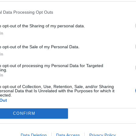
l Data Processing Opt Outs
o opt-out of the Sharing of my personal data.
In
o opt-out of the Sale of my Personal Data.
In
ν
Ειδικό Χωροταξικό
to opt-out of processing my Personal Data for Targeted
Πλαίσιο για τον
ing.
Τουρισμό: Οι
In
αλλαγές που εισάγει
ετρό
η νέα ΚΥΑ
o opt-out of Collection, Use, Retention, Sale, and/or Sharing
ersonal Data that Is Unrelated with the Purposes for which it
ος
lected.
07/08/26
|
16:03
Out
CONFIRM
από
Ξεκινούν τα
δοκιμαστικά
 θα
δρομολόγια της
Data Deletion
Data Access
Privacy Policy