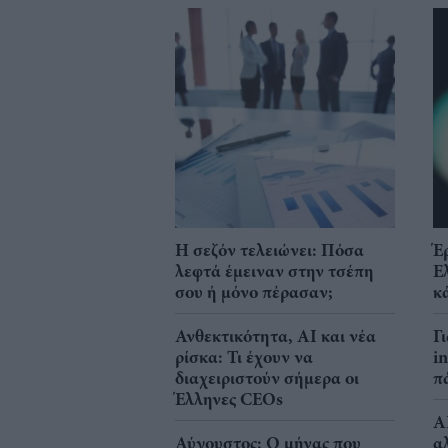
Η σεζόν τελειώνει: Πόσα
Έ
λεφτά έμειναν στην τσέπη
Ε
σου ή μόνο πέρασαν;
κ
Ανθεκτικότητα, AI και νέα
Γ
ρίσκα: Τι έχουν να
i
διαχειριστούν σήμερα οι
π
Έλληνες CEOs
A
Αύγουστος: Ο μήνας που
α