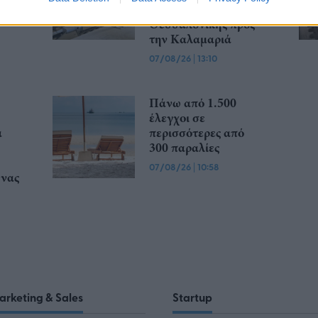
επέκτασης του Μετρό
Θεσσαλονίκης προς
την Καλαμαριά
07/08/26
|
13:10
Πάνω από 1.500
έλεγχοι σε
α
περισσότερες από
300 παραλίες
07/08/26
|
10:58
υνας
arketing & Sales
Startup