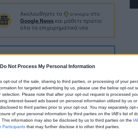
Ακολουθήστε το
στο
Google News
και μάθετε πρώτοι
όλα τα επιχειρηματικά νέα
Δείτε όλες τις τελευταίες
επιχειρηματικές
Ειδήσεις
από την
Do Not Process My Personal Information
Ελλάδα και τον κόσμο στο
to opt-out of the sale, sharing to third parties, or processing of your per
formation for targeted advertising by us, please use the below opt-out s
r selection. Please note that after your opt-out request is processed y
eing interest-based ads based on personal information utilized by us or
disclosed to third parties prior to your opt-out. You may separately opt-
λιάστε
losure of your personal information by third parties on the IAB’s list of
. This information may also be disclosed by us to third parties on the
IA
Participants
that may further disclose it to other third parties.
... σχόλια
| Κάνε click για να σχολιάσεις