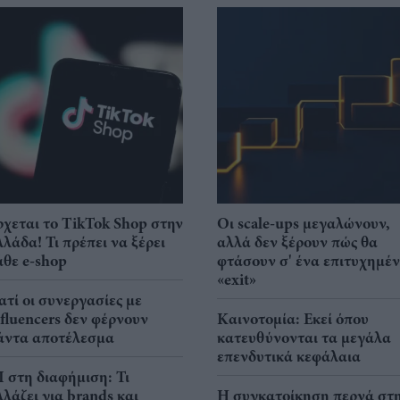
ρχεται το TikTok Shop στην
Οι scale-ups μεγαλώνουν,
λλάδα! Τι πρέπει να ξέρει
αλλά δεν ξέρουν πώς θα
άθε e-shop
φτάσουν σ' ένα επιτυχημέ
«exit»
ιατί οι συνεργασίες με
nfluencers δεν φέρνουν
Καινοτομία: Εκεί όπου
άντα αποτέλεσμα
κατευθύνονται τα μεγάλα
επενδυτικά κεφάλαια
I στη διαφήμιση: Τι
λλάζει για brands και
Η συγκατοίκηση περνά στ