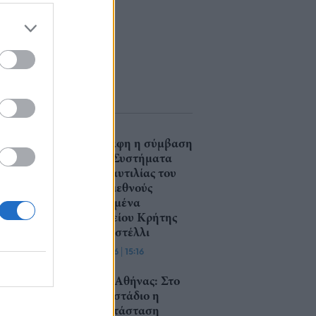
Υπεγράφη η σύμβαση
για τα Συστήματα
Αεροναυτιλίας του
νέου Διεθνούς
Αερολιμένα
Ηρακλείου Κρήτης
στο Καστέλλι
07/08/26
|
15:16
Μετρό Αθήνας: Στο
τελικό στάδιο η
αντικατάσταση