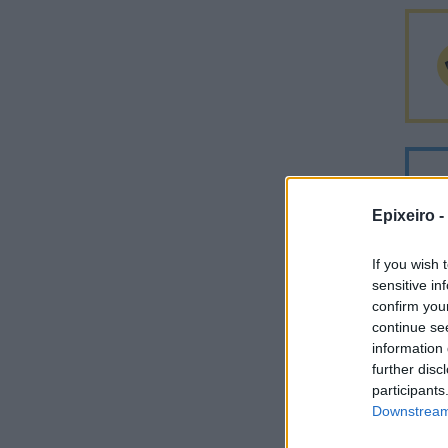
Epixeiro -
If you wish 
sensitive in
confirm you
continue se
information 
Σχο
further disc
participants
Downstream 