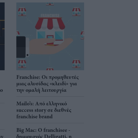
Franchise: Οι προμηθευτές
μιας αλυσίδας «κλειδί» για
νο
την ομαλή λειτουργία
Mailo’s: Από ελληνικό
success story σε διεθνές
franchise brand
Big Mac: Ο franchisee -
ην
δημιουργός Delligatti, η