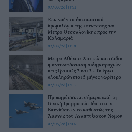
07/08/26
|
13:52
Ξεκινούν τα δοκιμαστικά
δρομολόγια της επέκτασης του
Μετρό Θεσσαλονίκης προς την
Καλαμαριά
07/08/26
|
13:10
Μετρό Αθήνας: Στο τελικό στάδιο
η αντικατάσταση σιδηροτροχιών
στις Γραμμές 2 και 3 - Το έργο
ολοκληρώνεται 5 μήνες νωρίτερα
07/08/26
|
12:13
Προκηρύσσεται σήμερα από τη
Γενική Γραμματεία Ιδιωτικών
Επενδύσεων το καθεστώς της
Άμυνας του Αναπτυξιακού Νόμου
07/08/26
|
12:02