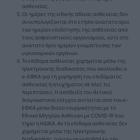
ασθενείας.
Οι ημέρες της ειδικής άδειας ασθενείας δεν
συνυπολογίζονται στο ετήσιο ανώτατο όριο
των ημερών επιδότησης της ασθένειας από
τους ασφαλιστικούς οργανισμούς, ούτε στο
ανώτατο όριο ημερών γνωμάτευσης των
υγειονομικών οργάνων.
Το επίδομα ασθενείας χορηγείται μέσω της
ηλεκτρονικής διαδικασίας που ακολουθεί ο
e-ΕΦΚΑ για τη χορήγηση του επιδόματος
ασθενείας ή ατυχήματος σε όλες τις
περιπτώσεις. Η απόδειξη του θετικού
διαγνωστικού ελέγχου αντλείται από τον e-
ΕΦΚΑ μέσω διαλειτουργικότητας με το
Εθνικό Μητρώο Ασθενών με COVID-19 που
τηρεί η ΗΔΙΚΑ. Αν το επίδομα ασθενείας δεν
χορηγείται μέσω της ηλεκτρονικής
διαδικασίας, ο αιτών συνυποβάλλει την