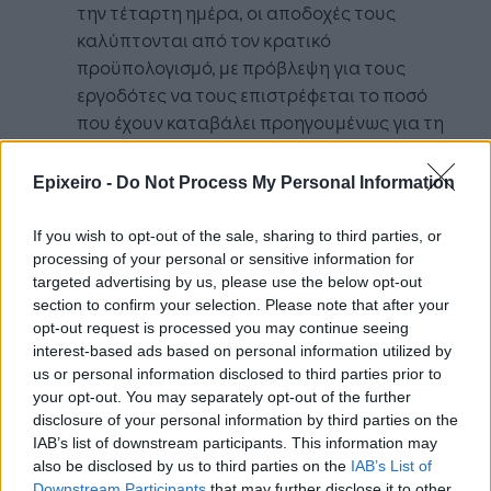
την τέταρτη ημέρα, οι αποδοχές τους
καλύπτονται από τον κρατικό
προϋπολογισμό, με πρόβλεψη για τους
εργοδότες να τους επιστρέφεται το ποσό
που έχουν καταβάλει προηγουμένως για τη
συγκεκριμένη ημέρα στους εργαζομένους. H
πέμπτη ημέρα εφόσον είναι κανονική άδεια
Epixeiro -
Do Not Process My Personal Information
αποζημιώνεται πλήρως από τον εργοδότη.
Για την επιστροφή των αποδοχών των
If you wish to opt-out of the sale, sharing to third parties, or
εργαζομένων που καλύπτονται από τον
processing of your personal or sensitive information for
targeted advertising by us, please use the below opt-out
τακτικό προϋπολογισμό, οι εργοδότες
section to confirm your selection. Please note that after your
δηλώνουν όλα τα απαραίτητα στοιχεία
opt-out request is processed you may continue seeing
(στοιχεία επιχείρησης, ΙΒΑΝ, στοιχεία
interest-based ads based on personal information utilized by
εργαζομένων που έκαναν χρήση της ειδικής
us or personal information disclosed to third parties prior to
άδειας, μικτές αποδοχές κάθε εργαζομένου
your opt-out. You may separately opt-out of the further
για την τέταρτη ημέρα αδείας κ.α.) στο
disclosure of your personal information by third parties on the
IAB’s list of downstream participants. This information may
Έντυπο Ε11.2Β΄ στο ΠΣ ΕΡΓΑΝΗ.
also be disclosed by us to third parties on the
IAB’s List of
Το Υπουργείο Εργασίας και Κοινωνικών
Downstream Participants
that may further disclose it to other