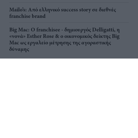
Mailo’s: Από ελληνικό success story σε διεθνές
franchise brand
Big Mac: Ο franchisee - δημιουργός Delligatti, η
«νονά» Esther Rose & ο οικονομικός δείκτης Big
Mac ως εργαλείο μέτρησης της αγοραστικής
δύναμης