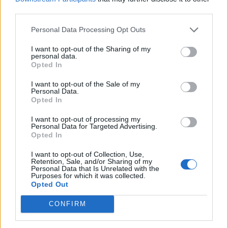
Υποθέσεων επεξεργάζεται τα στοιχεία που
third parties.
υποβλήθηκαν και προχωρά στην πληρωμή
Personal Data Processing Opt Outs
μετά τη διενέργεια των απαραίτητων
ελέγχων και διασταυρώσεων.
I want to opt-out of the Sharing of my
personal data.
Opted In
I want to opt-out of the Sale of my
Personal Data.
Opted In
I want to opt-out of processing my
Google News
Ακολουθήστε το
στο
Personal Data for Targeted Advertising.
και μάθετε πρώτοι όλα τα επιχειρηματικά νέα
Opted In
I want to opt-out of Collection, Use,
Retention, Sale, and/or Sharing of my
Personal Data that Is Unrelated with the
Δείτε όλες τις τελευταίες επιχειρηματικές
Purposes for which it was collected.
Ειδήσεις
από την Ελλάδα και τον κόσμο στο
Opted Out
CONFIRM