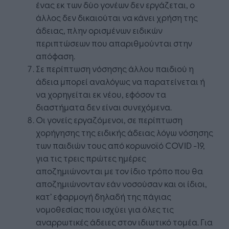
ένας εκ των δύο γονέων δεν εργάζεται, ο
άλλος δεν δικαιούται να κάνει χρήση της
άδειας, πλην ορισμένων ειδικών
περιπτώσεων που απαριθμούνται στην
απόφαση.
Σε περίπτωση νόσησης άλλου παιδιού η
άδεια μπορεί αναλόγως να παρατείνεται ή
να χορηγείται εκ νέου, εφόσον τα
διαστήματα δεν είναι συνεχόμενα.
Οι γονείς εργαζόμενοι, σε περίπτωση
χορήγησης της ειδικής άδειας λόγω νόσησης
των παιδιών τους από κορωνοϊό COVID -19,
για τις τρεις πρώτες ημέρες
αποζημιώνονται με τον ίδιο τρόπο που θα
αποζημιώνονταν εάν νοσούσαν και οι ίδιοι,
κατ’ εφαρμογή δηλαδή της πάγιας
νομοθεσίας που ισχύει για όλες τις
αναρρωτικές άδειες στον ιδιωτικό τομέα. Για