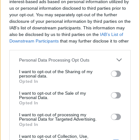
interest-based ads based on personal information utilized by
06/08/26
|
15:26
us or personal information disclosed to third parties prior to
Χρ. Δήμας: Στο Εθνικό
your opt-out. You may separately opt-out of the further
Πρόγραμμα Ανάπτυξης η
disclosure of your personal information by third parties on the
αναβάθμιση του Αεροδρομίου
IAB’s list of downstream participants. This information may
Πάρου
also be disclosed by us to third parties on the
IAB’s List of
Downstream Participants
that may further disclose it to other
06/08/26
|
13:11
third parties.
Υποβλήθηκε επισήμως το αίτημα
Personal Data Processing Opt Outs
ενεργοποίησης της ρήτρας
διαφυγής για την ενίσχυση της
I want to opt-out of the Sharing of my
ενεργειακής ανθεκτικότητας
personal data.
Opted In
06/08/26
|
12:57
I want to opt-out of the Sale of my
Μητσοτάκης – Αγγελούδης: Στο
Personal Data.
Opted In
«τραπέζι» η ανάπλαση της ΔΕΘ
και το χρονοδιάγραμμα του
I want to opt-out of processing my
μεγάλου έργου
Personal Data for Targeted Advertising.
Opted In
06/08/26
|
10:50
I want to opt-out of Collection, Use,
Γαλλική συμμετοχή στη