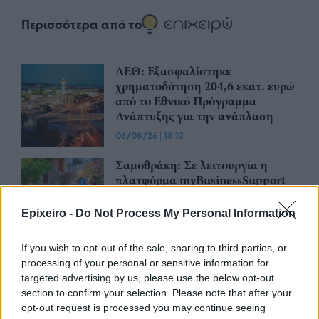
Περισσότερα από το
ΔΕΘ: Εξασφαλίστηκε
χρηματοδότηση 204,6 εκατ. ευρώ
από το Εθνικό Πρόγραμμα
Ανάπτυξης για την ανάπλαση
06/08/26
|
18:12
Σαμοθράκη: Σε λειτουργία η
πλατφόρμα myBusinessSupport
για το ειδικό πρόγραμμα στήριξης
επιχειρήσεων
Epixeiro -
Do Not Process My Personal Information
06/08/26
|
18:07
If you wish to opt-out of the sale, sharing to third parties, or
Δυτική Αττική: Έργα
processing of your personal or sensitive information for
αποκατάστασης 113.000
targeted advertising by us, please use the below opt-out
στρεμμάτων μετά την πυρκαγιά –
section to confirm your selection. Please note that after your
Παρεμβάσεις πριν τον χειμώνα
opt-out request is processed you may continue seeing