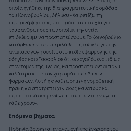
Η Lucia Ďuriš Nicholsonová (Renew, Σλοβακία), η
οποία ηγήθηκε της διαπραγματευτικής ομάδας
του Κοινοβουλίου, δήλωσε «Χαιρετίζω τη
σημερινή ψήφο ως μια τεράστια επιτυχία για
τους ανθρώπους των οποίων την υγεία
επιδιώκουμε να προστατεύσουμε. Το Κοινοβούλιο
κατόρθωσε να συμπεριλάβει τις τοξικές για την
αναπαραγωγή ουσίες στο πεδίο εφαρμογής της
οδηγίας και εξασφάλισε ότι οι εργαζόμενοι, ιδίως
στον τομέα της υγείας, θα προστατεύονται πολύ
καλύτερα κατά τον χειρισμό επικίνδυνων
φαρμάκων. Αυτή η αναθεωρημένη νομοθετική
πράξη θα αποτρέπει χιλιάδες θανάτους και
περιστατικά δυσμενών επιπτώσεων στην υγεία
κάθε χρόνο».
Επόμενα βήματα
Η οδηγία βρίσκεται εν αναμονή της έγκρισης του