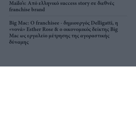
Mailo’s: Από ελληνικό success story σε διεθνές
franchise brand
Big Mac: Ο franchisee - δημιουργός Delligatti, η
«νονά» Esther Rose & ο οικονομικός δείκτης Big
Mac ως εργαλείο μέτρησης της αγοραστικής
δύναμης