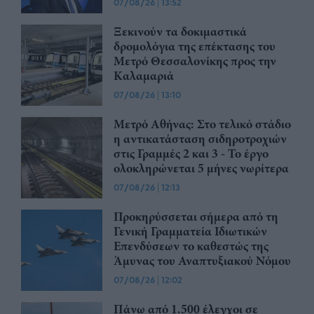
07/08/26
|
13:52
Ξεκινούν τα δοκιμαστικά
δρομολόγια της επέκτασης του
Μετρό Θεσσαλονίκης προς την
Καλαμαριά
07/08/26
|
13:10
Μετρό Αθήνας: Στο τελικό στάδιο
η αντικατάσταση σιδηροτροχιών
στις Γραμμές 2 και 3 - Το έργο
ολοκληρώνεται 5 μήνες νωρίτερα
07/08/26
|
12:13
Προκηρύσσεται σήμερα από τη
Γενική Γραμματεία Ιδιωτικών
Επενδύσεων το καθεστώς της
Άμυνας του Αναπτυξιακού Νόμου
07/08/26
|
12:02
Πάνω από 1.500 έλεγχοι σε