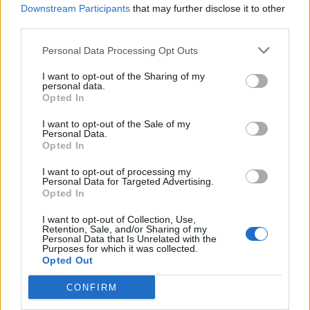
Downstream Participants
that may further disclose it to other
third parties.
Personal Data Processing Opt Outs
Η ομάδα σου μεγαλώνει. Tο γραφείο
Quen
I want to opt-out of the Sharing of my
personal data.
ου AI
σου ακολουθεί;
πρό
Opted In
I want to opt-out of the Sale of my
Personal Data.
Opted In
Advertorial
I want to opt-out of processing my
Personal Data for Targeted Advertising.
Opted In
I want to opt-out of Collection, Use,
Περισσότερα από το
Retention, Sale, and/or Sharing of my
Personal Data that Is Unrelated with the
Purposes for which it was collected.
Opted Out
Ταχιάος: Ξεκινούν από απόψε τα
CONFIRM
δοκιμαστικά δρομολόγια της
επέκτασης του Μετρό