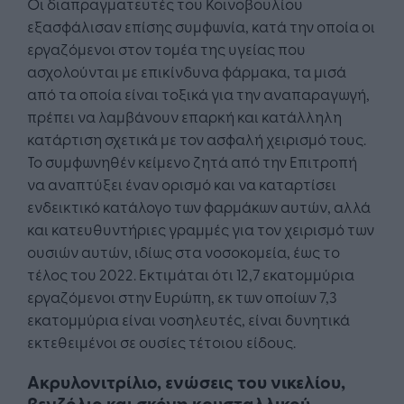
Οι διαπραγματευτές του Κοινοβουλίου
εξασφάλισαν επίσης συμφωνία, κατά την οποία οι
εργαζόμενοι στον τομέα της υγείας που
ασχολούνται με επικίνδυνα φάρμακα, τα μισά
από τα οποία είναι τοξικά για την αναπαραγωγή,
πρέπει να λαμβάνουν επαρκή και κατάλληλη
κατάρτιση σχετικά με τον ασφαλή χειρισμό τους.
Το συμφωνηθέν κείμενο ζητά από την Επιτροπή
να αναπτύξει έναν ορισμό και να καταρτίσει
ενδεικτικό κατάλογο των φαρμάκων αυτών, αλλά
και κατευθυντήριες γραμμές για τον χειρισμό των
ουσιών αυτών, ιδίως στα νοσοκομεία, έως το
τέλος του 2022. Εκτιμάται ότι 12,7 εκατομμύρια
εργαζόμενοι στην Ευρώπη, εκ των οποίων 7,3
εκατομμύρια είναι νοσηλευτές, είναι δυνητικά
εκτεθειμένοι σε ουσίες τέτοιου είδους.
Ακρυλονιτρίλιο, ενώσεις του νικελίου,
βενζόλιο και σκόνη κρυσταλλικού