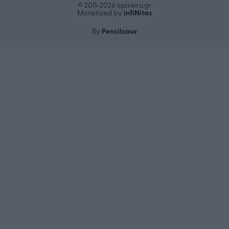
© 2011-2026 epixeiro.gr
infiΝitas
Monetized by
Pencilcase
By