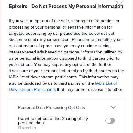
Επενδύσεων το καθεστώς της
Epixeiro -
Do Not Process My Personal Information
Άμυνας του Αναπτυξιακού Νόμου
07/08/26
|
12:02
If you wish to opt-out of the sale, sharing to third parties, or
processing of your personal or sensitive information for
Πάνω από 1.500 έλεγχοι σε
targeted advertising by us, please use the below opt-out
περισσότερες από 300 παραλίες
section to confirm your selection. Please note that after your
opt-out request is processed you may continue seeing
07/08/26
|
10:58
interest-based ads based on personal information utilized by
us or personal information disclosed to third parties prior to
your opt-out. You may separately opt-out of the further
disclosure of your personal information by third parties on the
IAB’s list of downstream participants. This information may
Business Know-how
also be disclosed by us to third parties on the
IAB’s List of
Downstream Participants
that may further disclose it to other
third parties.
Personal Data Processing Opt Outs
I want to opt-out of the Sharing of my
personal data.
Opted In