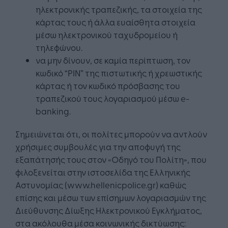
ηλεκτρονικής τραπεζικής, τα στοιχεία της
κάρτας τους ή άλλα ευαίσθητα στοιχεία
µέσω ηλεκτρονικού ταχυδρομείου ή
τηλεφώνου.
να μην δίνουν, σε καμία περίπτωση, τον
κωδικό “PIN” της πιστωτικής ή χρεωστικής
κάρτας ή τον κωδικό πρόσβασης του
τραπεζικού τους λογαριασμού μέσω e-
banking.
Σημειώνεται ότι, οι πολίτες μπορούν να αντλούν
χρήσιμες συμβουλές για την αποφυγή της
εξαπάτησής τους στον «Οδηγό του Πολίτη», που
φιλοξενείται στην ιστοσελίδα της Ελληνικής
Αστυνομίας (www.hellenicpolice.gr) καθώς
επίσης και μέσω των επίσημων λογαριασμών της
Διεύθυνσης Δίωξης Ηλεκτρονικού Εγκλήματος,
στα ακόλουθα μέσα κοινωνικής δικτύωσης: