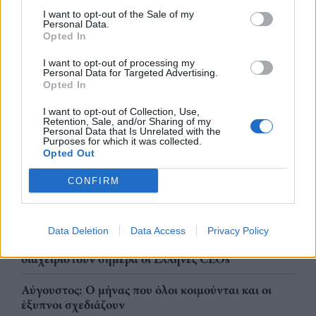
I want to opt-out of the Sale of my
Personal Data.
Opted In
I want to opt-out of processing my
Personal Data for Targeted Advertising.
Opted In
I want to opt-out of Collection, Use,
Retention, Sale, and/or Sharing of my
Personal Data that Is Unrelated with the
Purposes for which it was collected.
Opted Out
CONFIRM
Η σεζόν τελειώνει: Πόσα λεφτά έμειναν στην
τσέπη σου ή μόνο πέρασαν;
Data Deletion
Data Access
Privacy Policy
Ανθεκτικότητα, AI και νέα ρίσκα: Τι έχουν να
διαχειριστούν σήμερα οι Έλληνες CEOs
Αύγουστος: Ο μήνας που όλοι κοιμούνται και οι
έξυπνοι σχεδιάζουν