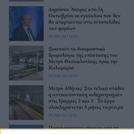
Δημόσιο: Άκυρες από 1η
Οκτωβρίου οι εγκύκλιοι που δεν
θα αναρτώνται στις ιστοσελίδες
των φορέων
07/08/26
|
13:52
Ξεκινούν τα δοκιμαστικά
δρομολόγια της επέκτασης του
Μετρό Θεσσαλονίκης προς την
Καλαμαριά
07/08/26
|
13:10
Μετρό Αθήνας: Στο τελικό στάδιο
η αντικατάσταση σιδηροτροχιών
στις Γραμμές 2 και 3 - Το έργο
ολοκληρώνεται 5 μήνες νωρίτερα
07/08/26
|
12:13
Προκηρύσσεται σήμερα από τη
Γενική Γραμματεία Ιδιωτικών