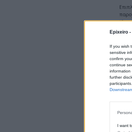
Επιπλ
παροχ
ίδια 
25€/
Epixeiro -
Η αξί
If you wish 
και α
sensitive in
εκατ.
confirm you
continue se
information 
further disc
participants
Downstream 
Persona
I want t