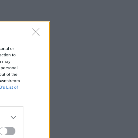
sonal or
ection to
ou may
 personal
out of the
 downstream
B’s List of