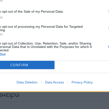
In
επιχειρηματικές
Ειδήσεις
από την
Ελλάδα και τον κόσμο στο
o opt-out of the Sale of my Personal Data.
In
to opt-out of processing my Personal Data for Targeted
ing.
In
λιάστε
o opt-out of Collection, Use, Retention, Sale, and/or Sharing
ersonal Data that Is Unrelated with the Purposes for which it
lected.
Out
... σχόλια
| Κάνε click για να σχολιάσεις
CONFIRM
Data Deletion
Data Access
Privacy Policy