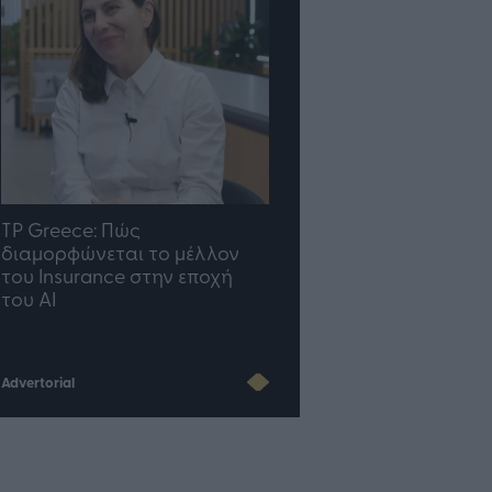
TP Greece: Πώς
Η ομάδα σου μεγαλώνε
διαμορφώνεται το μέλλον
γραφείο σου ακολουθε
του Insurance στην εποχή
του AI
Advertorial