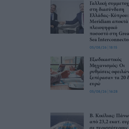
Γαλλική συμμετο
στη διασύνδεση
Ελλάδας–Κύπρου:
Meridiam αποκτά
πλειοψηφικό
ποσοστό στη Grea
Sea Interconnecto
05/08/26
|
18:15
Εξωδικαστικός
Μηχανισμός: Οι
ρυθμίσεις οφειλώ
ξεπέρασαν τα 20 δ
ευρώ
05/08/26
|
16:28
Β. Κικίλιας: Πάνω
από 23,2 εκατ. ευ
σε περισσότερους