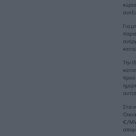
κύρια
ανεξ
Για μ
παραμ
ανέρ
καταλ
Την ί
Η Τεχνη
λειτουρ
κατα
επιχείρ
προϋ
ημερή
αντίσ
Στα ν
Οικια
€/MW
απορ