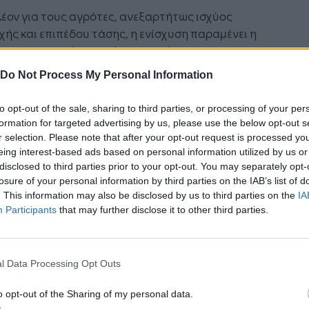
έον για τους αγρότες, ανεξαρτήτως ισχύος
ής και επιπέδου τάσης, η ενίσχυση παραμένει η
με τον προηγούμενο μήνα και ανέρχεται σε
MWh, για το σύνολο της μηνιαίας κατανάλωσης.
Do Not Process My Personal Information
α της ενίσχυσης του ρεύματος για νοικοκυριά
to opt-out of the sale, sharing to third parties, or processing of your per
γρότες, το Δεκέμβριο, ξεπερνά συνολικά τα 34,7
formation for targeted advertising by us, please use the below opt-out s
 ευρώ.
r selection. Please note that after your opt-out request is processed y
eing interest-based ads based on personal information utilized by us or
disclosed to third parties prior to your opt-out. You may separately opt-
losure of your personal information by third parties on the IAB’s list of
. This information may also be disclosed by us to third parties on the
IA
Ακολουθήστε το
στο
Participants
that may further disclose it to other third parties.
Google News
και μάθετε πρώτοι
όλα τα επιχειρηματικά νέα
l Data Processing Opt Outs
o opt-out of the Sharing of my personal data.
Δείτε όλες τις τελευταίες