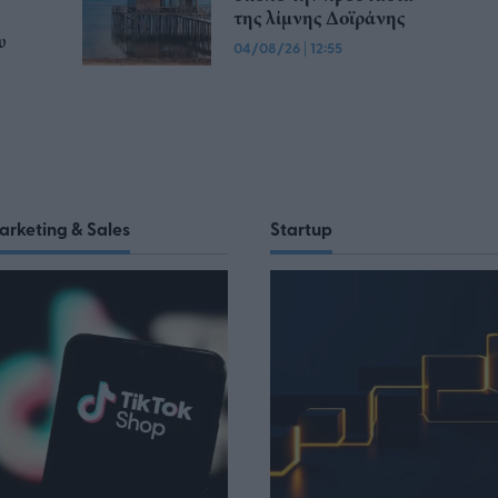
της λίμνης Δοϊράνης
υ
04/08/26
|
12:55
arketing & Sales
Startup