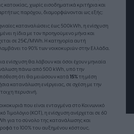
ς κατοικίας, χωρίς εισοδηματικά κριτήρια και
αρτήτως παρόχου, διαμορφώνονται ως εξής:
ηνιαίες καταναλώσεις έως 500kWh, η ενίσχυση
ένει η ίδια με τον προηγούμενο μήνα και
χεται σε 25€/MWh. Η κατηγορία αυτή
αμβάνει το 90% των νοικοκυριών στην Ελλάδα.
δια ενίσχυση θα λάβουν και όσοι έχουν μηνιαία
τή Νοημοσύνη: το νέο
Οι προσλήψεις αλλάζουν: To
γικό σύστημα της
Jobfind.gr ως στρατηγικός
νάλωση πάνω από 500 kWh, υπό την
ησης
«σύμμαχος» για κάθε
πόθεση ότι θα μειώσουν κατά
15%
τη μέση
επιχείρηση και εργαζόμενο
σια κατανάλωση ενέργειας, σε σχέση με την
τοιχη περυσινή.
οικοκυριά που είναι ενταγμένα στο Κοινωνικό
κό Τιμολόγιο (ΚΟΤ), η ενίσχυση ανέρχεται σε 60
h για το σύνολο της κατανάλωσης και
ροφά το 100% του αυξημένου κόστους.