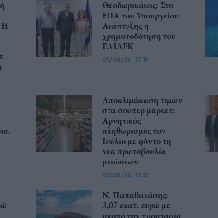
χή
Θεοδωρικάκος: Στο
ΕΠΑ του Υπουργείου
 Η
Ανάπτυξης η
χρηματοδότηση του
ΕΛΙΔΕΚ
t
05/08/26
|
17:19
r
Αποκλιμάκωση τιμών
στα σούπερ μάρκετ:
ν
Αρνητικός
ισ.
πληθωρισμός τον
Ιούλιο με φόντο τη
νέα πρωτοβουλία
μειώσεων
05/08/26
|
13:12
Ν. Παπαθανάσης:
ρώ
3,07 εκατ. ευρώ με
σκοπό την προστασία