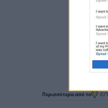
Opted 
I want t
Opted 
I want 
Advertis
Opted 
Σχο
I want t
of my P
was col
Opted 
Περισσότερα από το