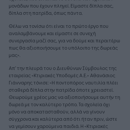
μονάδων που έχουν πληγεί. Είμαστε δίπλα σας,
δίπλα στη πατρίδα, όπως πάντα.
Θέλω να τονίσω ότι είναι το πρώτο έργο που
αναλαμβάνουμε και είμαστε σε συνεχή
συνεργασία μαζί σας, για να δούμε και περαιτέρω
πως θα αξιοποιήσουμε το υπόλοιπο της δωρεάς
μας».
Απ’ την πλευρά του ο Διευθύνων Σύμβουλος της
εταιρείας «Κτιριακές Υποδομές Α.Ε.» Αθανάσιος
Γιάνναρης τόνισε: «Η ποντοπόρος ναυτιλία πλέει
σταθερά δίπλα στην πατρίδα όποτε χρειαστεί.
Θεωρούμε χρέος μας να αξιοποιήσουμε αυτήν τη
δωρεά με τον καλύτερο τρόπο. Τα σχολεία όχι
μόνο να αποκατασταθούν, αλλά να γίνουν
σύγχρονα και καλύτερα από ότι ήταν πριν, ώστε
να γεμίσουν χαρούμενα παιδιά. Η «Κτιριακές