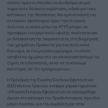
οποίος πρώτος σπεύδει να συνδράμει σε μια
πάρα πολύ δύσκολη περίσταση, ειδικά για τους
κατοίκους της Θεσσαλίας. Και εμπιστοσύνη του
ελληνικού εφοπλισμού προς την ελληνική
πολιτεία, η οποία μέσω της ΚΤΥΠ μπορεί να
προσφέρει ένα έργο πολύ υψηλής ποιότητας και
με διασφάλιση της ακεραιότητας στη διαχείριση
των χρημάτων. Πρόκειται για ένα πολύ καλό
ξεκίνημα, σε ένα μεγάλο εγχείρημα, το οποίο
αποβλέπει όχι μόνο στο να αποκαταστήσουμε τις
ζημιές στη Θεσσαλία, αλλά να τα κάνουμε
καλύτερα, απ’ ότι προηγουμένως».
Η Πρόεδρος της Ένωσης Ελλήνων Εφοπλιστών
(ΕΕΕ) Μελίνα Τραυλού ανέφερε χαρακτηριστικά:
«Η Ένωση Ελλήνων Εφοπλιστών ανταποκρίθηκε
άμεσα στο κάλεσμα του Πρωθυπουργού, πριν δύο
μήνες περίπου, για την συμβολή μας στην