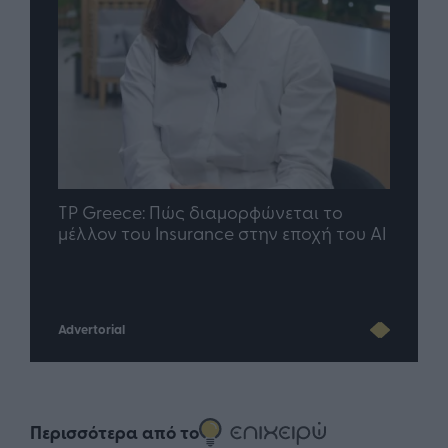
nd.gr
TP Greece: Πώς διαμορφώνεται το
Η ομ
άθε
μέλλον του Insurance στην εποχή του AI
σου 
Advertorial
Περισσότερα από το