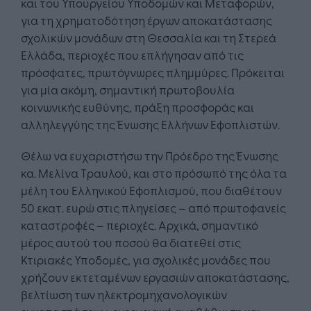
και του Υπουργείου Υποδομών και Μεταφορών,
για τη χρηματοδότηση έργων αποκατάστασης
σχολικών μονάδων στη Θεσσαλία και τη Στερεά
Ελλάδα, περιοχές που επλήγησαν από τις
πρόσφατες, πρωτόγνωρες πλημμύρες. Πρόκειται
για μία ακόμη, σημαντική πρωτοβουλία
κοινωνικής ευθύνης, πράξη προσφοράς και
αλληλεγγύης της Ένωσης Ελλήνων Εφοπλιστών.
Θέλω να ευχαριστήσω την Πρόεδρο της Ένωσης
κα. Μελίνα Τραυλού, και στο πρόσωπό της όλα τα
μέλη του Ελληνικού Εφοπλισμού, που διαθέτουν
50 εκατ. ευρώ στις πληγείσες – από πρωτοφανείς
καταστροφές – περιοχές. Αρχικά, σημαντικό
μέρος αυτού του ποσού θα διατεθεί στις
Κτιριακές Υποδομές, για σχολικές μονάδες που
χρήζουν εκτεταμένων εργασιών αποκατάστασης,
βελτίωση των ηλεκτρομηχανολογικών