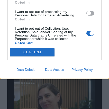
Opted In
I want to opt-out of processing my
Personal Data for Targeted Advertising.
Opted In
Σχολιάστε
I want to opt-out of Collection, Use,
Retention, Sale, and/or Sharing of my
Personal Data that Is Unrelated with the
Purposes for which it was collected.
... σχόλια
| Κάνε click για να σχολιάσεις
Opted Out
CONFIRM
Data Deletion
Data Access
Privacy Policy