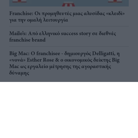
Franchise: Οι προμηθευτές μιας αλυσίδας «κλειδί»
για την ομαλή λειτουργία
Mailo’s: Από ελληνικό success story σε διεθνές
franchise brand
Big Mac: Ο franchisee - δημιουργός Delligatti, η
«νονά» Esther Rose & ο οικονομικός δείκτης Big
Mac ως εργαλείο μέτρησης της αγοραστικής
δύναμης