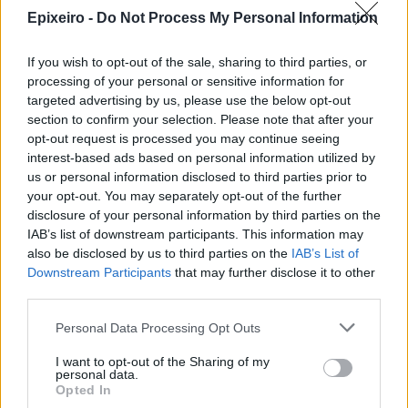
Epixeiro -
Do Not Process My Personal Information
Ταχιάος: Ξεκινούν από απόψε τα
If you wish to opt-out of the sale, sharing to third parties, or
δοκιμαστικά δρομολόγια της
processing of your personal or sensitive information for
επέκτασης του Μετρό
targeted advertising by us, please use the below opt-out
Θεσσαλονίκης προς την
section to confirm your selection. Please note that after your
Καλαμαριά
opt-out request is processed you may continue seeing
07/08/26
|
16:44
interest-based ads based on personal information utilized by
us or personal information disclosed to third parties prior to
Ειδικό Χωροταξικό Πλαίσιο για
your opt-out. You may separately opt-out of the further
τον Τουρισμό: Οι αλλαγές που
disclosure of your personal information by third parties on the
εισάγει η νέα ΚΥΑ
IAB’s list of downstream participants. This information may
07/08/26
|
16:03
also be disclosed by us to third parties on the
IAB’s List of
Downstream Participants
that may further disclose it to other
third parties.
Υπεγράφη η σύμβαση για τα
Συστήματα Αεροναυτιλίας του
Personal Data Processing Opt Outs
νέου Διεθνούς Αερολιμένα
Ηρακλείου Κρήτης στο Καστέλλι
I want to opt-out of the Sharing of my
personal data.
07/08/26
|
15:16
Opted In