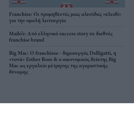
Franchise: Οι προμηθευτές μιας αλυσίδας «κλειδί»
για την ομαλή λειτουργία
Mailo’s: Από ελληνικό success story σε διεθνές
franchise brand
Big Mac: Ο franchisee - δημιουργός Delligatti, η
«νονά» Esther Rose & ο οικονομικός δείκτης Big
Mac ως εργαλείο μέτρησης της αγοραστικής
δύναμης