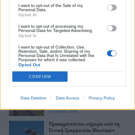
Δημόσιο: Άκυρες από 1η
I want to opt-out of the Sale of my
Personal Data.
Οκτωβρίου οι εγκύκλιοι που δεν
Opted In
θα αναρτώνται στις ιστοσελίδες
των φορέων
I want to opt-out of processing my
Personal Data for Targeted Advertising.
07/08/26
|
13:52
Opted In
Ξεκινούν τα δοκιμαστικά
I want to opt-out of Collection, Use,
δρομολόγια της επέκτασης του
Retention, Sale, and/or Sharing of my
Personal Data that Is Unrelated with the
Μετρό Θεσσαλονίκης προς την
Purposes for which it was collected.
Καλαμαριά
Opted Out
07/08/26
|
13:10
CONFIRM
Μετρό Αθήνας: Στο τελικό στάδιο
η αντικατάσταση σιδηροτροχιών
στις Γραμμές 2 και 3 - Το έργο
Data Deletion
Data Access
Privacy Policy
ολοκληρώνεται 5 μήνες νωρίτερα
07/08/26
|
12:13
Προκηρύσσεται σήμερα από τη
Γενική Γραμματεία Ιδιωτικών