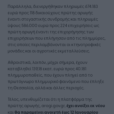
Παράλληλα, διενεργήθηκαν πληρωμές 674.183
ευρώ προς 118 δικαιούχους πρώτης αρωγής
έναντι στεγαστικής συνδρομής και πληρωμές
ύψους 586.000 ευρώ προς 224 επιχειρήσεις ως
πρώτη αρωγή έναντι της επιχορήγησης των
επιχειρήσεων που επλήγησαν από τις πλημμύρες,
στις οποίες περιλαμβάνονται οι κτηνοτροφικές
μονάδες και οι αγροτικές εκμεταλλεύσεις.
Αθροιστικά, λοιπόν, μέχρι σήμερα, έχουν
καταβληθεί 139,18 εκατ. ευρώ προς 40.181
πλημμυροπαθείς, που έχουν πληγεί από το
πρωτόγνωρο πλημμυρικό φαινόμενο που έπληξε
τη Θεσσαλία, αλλά και άλλες περιοχές.
Τέλος, υπενθυμίζεται ότι η πλατφόρμα της
πρώτης αρωγής, arogi.gov.gr,
έχει ανοίξει εκ νέου
και
θα παραμείνει ανοιχτή έως 12 Ιανουαρίου