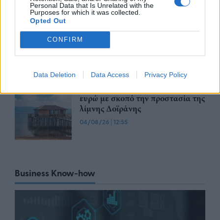
Personal Data that Is Unrelated with the
Purposes for which it was collected.
Opted Out
Β. Κικίλιας: Πάνω από 23,2 εκατ.
ευρώ σε περισσότερους από
CONFIRM
281.000 νησιώτες μέσω του
Μεταφορικού Ισοδυνάμου
04/08/26
|
14:24
Data Deletion
Data Access
Privacy Policy
Ν. Παπαθανάσης: 3,07 εκατ.
ευρώ με σκοπό την προστασία της
λίμνης Δοϊράνης
04/08/26
|
12:55
Business Know-how