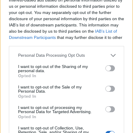
την ηλεκτρική σύνδεση Ελλάδας-
us or personal information disclosed to third parties prior to
Κύπρου
your opt-out. You may separately opt-out of the further
05/08/26
|
17:09
disclosure of your personal information by third parties on the
IAB’s list of downstream participants. This information may
Εξωδικαστικός Μηχανισμός: Οι
also be disclosed by us to third parties on the
IAB’s List of
ρυθμίσεις οφειλών ξεπέρασαν τα
Downstream Participants
that may further disclose it to other
20 δισ. ευρώ
third parties.
05/08/26
|
16:28
Personal Data Processing Opt Outs
I want to opt-out of the Sharing of my
Αποκλιμάκωση τιμών στα σούπερ
personal data.
μάρκετ: Αρνητικός πληθωρισμός
Opted In
τον Ιούλιο με φόντο τη νέα
πρωτοβουλία μειώσεων
I want to opt-out of the Sale of my
Personal Data.
05/08/26
|
13:12
Opted In
Ο Δ. Μαρκόπουλος
I want to opt-out of processing my
Personal Data for Targeted Advertising.
πραγματοποίησε συνάντηση με
Opted In
τη διοίκηση του ΟΛΠ Α.Ε.
I want to opt-out of Collection, Use,
05/08/26
|
12:25
Retention, Sale, and/or Sharing of my