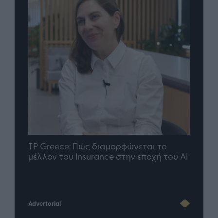
nd.gr
TP Greece: Πώς διαμορφώνεται το
Η ομ
άθε
μέλλον του Insurance στην εποχή του AI
σου 
Advertorial