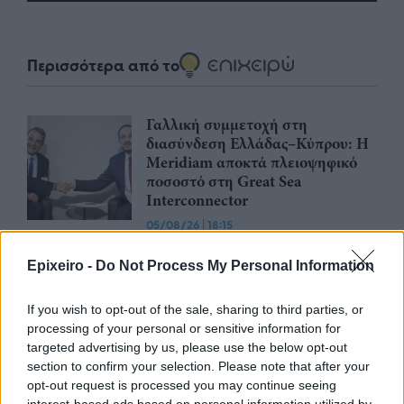
Περισσότερα από το
Γαλλική συμμετοχή στη
διασύνδεση Ελλάδας–Κύπρου: Η
Meridiam αποκτά πλειοψηφικό
ποσοστό στη Great Sea
Interconnector
05/08/26
|
18:15
Θεοδωρικάκος: Στο ΕΠΑ του
Epixeiro -
Do Not Process My Personal Information
Υπουργείου Ανάπτυξης η
χρηματοδότηση του ΕΛΙΔΕΚ
If you wish to opt-out of the sale, sharing to third parties, or
05/08/26
|
17:19
processing of your personal or sensitive information for
targeted advertising by us, please use the below opt-out
section to confirm your selection. Please note that after your
Κρίσιμης σημασίας συμφωνία για
opt-out request is processed you may continue seeing
την Great Sea Interconnector και
interest-based ads based on personal information utilized by