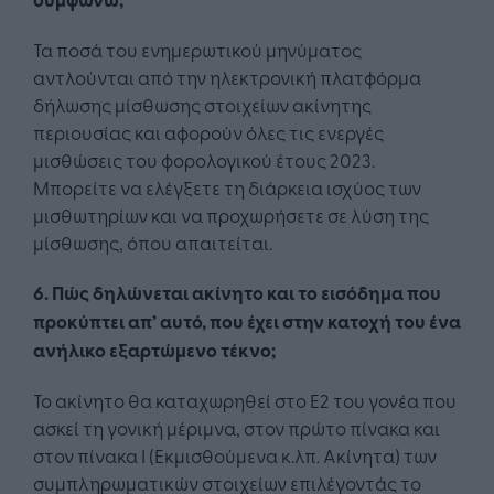
Τα ποσά του ενημερωτικού μηνύματος
αντλούνται από την ηλεκτρονική πλατφόρμα
δήλωσης μίσθωσης στοιχείων ακίνητης
περιουσίας και αφορούν όλες τις ενεργές
μισθώσεις του φορολογικού έτους 2023.
Μπορείτε να ελέγξετε τη διάρκεια ισχύος των
μισθωτηρίων και να προχωρήσετε σε λύση της
μίσθωσης, όπου απαιτείται.
6. Πώς δηλώνεται ακίνητο και το εισόδημα που
προκύπτει απ’ αυτό, που έχει στην κατοχή του ένα
ανήλικο εξαρτώμενο τέκνο;
Το ακίνητο θα καταχωρηθεί στο Ε2 του γονέα που
ασκεί τη γονική μέριμνα, στον πρώτο πίνακα και
στον πίνακα Ι (Εκμισθούμενα κ.λπ. Ακίνητα) των
συμπληρωματικών στοιχείων επιλέγοντάς το