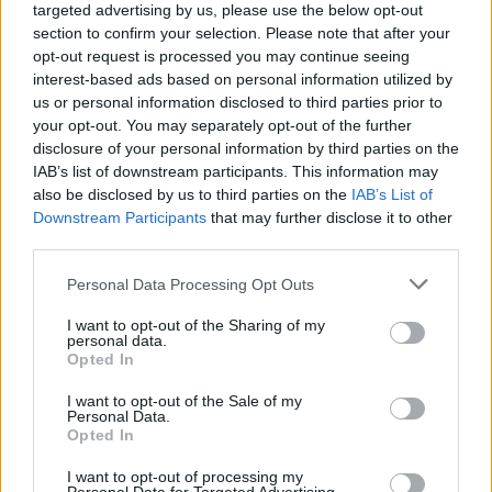
υπηρεσία με τουλάχιστον ένα από τα
targeted advertising by us, please use the below opt-out
δικαιολογητικά που ορίζονται στην παρ. 4 του
section to confirm your selection. Please note that after your
opt-out request is processed you may continue seeing
άρθρου 29 του ν. 4172/2013 και τα τυχόν
interest-based ads based on personal information utilized by
προβλεπόμενα στις εγκυκλίους ΠΟΛ.1024/2016,
us or personal information disclosed to third parties prior to
ΠΟΛ.1102/2016 και στην Α.1061/2024 απόφαση.
your opt-out. You may separately opt-out of the further
Αφού ολοκληρωθεί η διαδικασία από τη
disclosure of your personal information by third parties on the
υπηρεσία, θα υποβάλετε το Ε2 συμπληρώνοντας
IAB’s list of downstream participants. This information may
also be disclosed by us to third parties on the
IAB’s List of
το ποσό των ανείσπρακτων ενοικίων για το οποίο
Downstream Participants
that may further disclose it to other
έχει εκδοθεί η σχετική απόφαση. Τα ανείσπρακτα
third parties.
εισοδήματα από εκμίσθωση ακίνητης περιουσίας
που δηλώθηκαν στο προηγούμενο φορολογικό
Personal Data Processing Opt Outs
έτος στους κωδικούς 125-126 και εισπράχθηκαν
I want to opt-out of the Sharing of my
κατά το έτος 2023, δηλώνονται ανά κατηγορία
personal data.
Opted In
ακινήτου και είδος μίσθωσης στο έντυπο Ε2 του
φορολογικού έτους 2023.
I want to opt-out of the Sale of my
Personal Data.
Opted In
12. Ποιον αριθμό παροχής θα συμπληρώσω σε
βοηθητικούς χώρους (αποθήκη, θέση
I want to opt-out of processing my