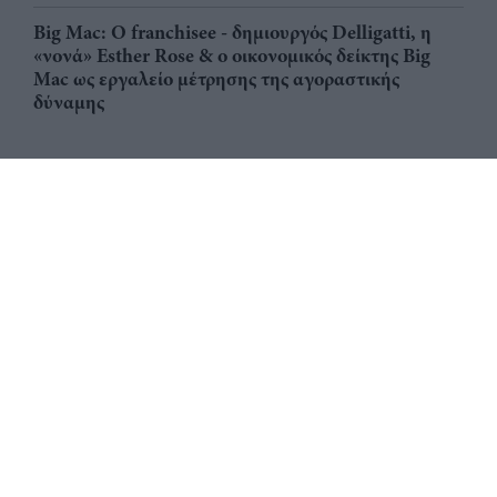
Big Mac: Ο franchisee - δημιουργός Delligatti, η
«νονά» Esther Rose & ο οικονομικός δείκτης Big
Mac ως εργαλείο μέτρησης της αγοραστικής
δύναμης