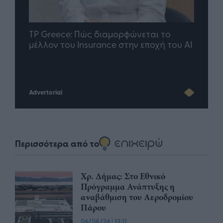
nd.gr
TP Greece: Πώς διαμορφώνεται το
Η ομ
άθε
μέλλον του Insurance στην εποχή του AI
σου 
Advertorial
Περισσότερα από το
Χρ. Δήμας: Στο Εθνικό
Πρόγραμμα Ανάπτυξης η
αναβάθμιση του Αεροδρομίου
Πάρου
06/08/26
|
13:11