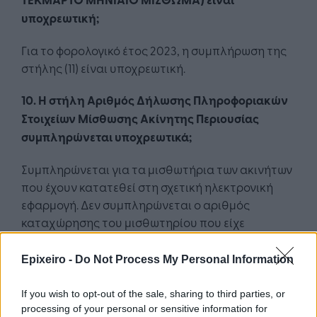
υποχρεωτική;
Για το φορολογικό έτος 2023, η συμπλήρωση της
στήλης (11) είναι υποχρεωτική.
10. Η στήλη Αριθμός Δήλωσης Πληροφοριακών
Στοιχείων Μίσθωσης Ακίνητης Περιουσίας
συμπληρώνεται υποχρεωτικά;
Συμπληρώνεται για τα μισθωτήρια των ακινήτων
που έχουν κατατεθεί στη σχετική ηλεκτρονική
εφαρμογή. Δεν συμπληρώνεται ο αριθμός
καταχώρησης του μισθωτηρίου που είχε
παραληφθεί από την αρμόδια υπηρεσία.
Epixeiro -
Do Not Process My Personal Information
11. Πώς θα δηλώσω τα ανείσπρακτα ενοίκια;
If you wish to opt-out of the sale, sharing to third parties, or
Θα πρέπει πρώτα να απευθυνθείτε στην αρμόδια
processing of your personal or sensitive information for