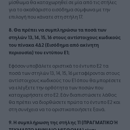
μίσθωμα θα καταχωρηθεί σε μία από τις στήλες
για το ακαθάριστο εισόδημα σύμφωνα με την
επιλογή που κάνατε στη στήλη 17.
8. Θα πρέπει να συμπληρώσω τα ποσά των
στηλών 13, 14, 15, 16 στους αντίστοιχους κωδικούς
του πίνακα 4Δ2 (Εισόδημα από ακίνητη
περιουσία) του εντύπου Ε1;
Εφόσον υποβάλετε οριστικά το έντυπο Ε2 τα
ποσά των στηλών 13, 14, 15, 16 μεταφέρονται στους
αντίστοιχους κωδικούς του Ε1 όπου θα μπορέσετε
να ελέγξετε την ορθότητα των ποσών που
καταχωρήσατε στο Ε2. Εάν διαπιστώσετε λάθος
θα πρέπει να διορθώσετε πρώτα το έντυπο Ε2 και
στη συνέχεια να το οριστικοποιήσετε ξανά.
9. Η συμπλήρωση της στήλης 11 (ΠΡΑΓΜΑΤΙΚΟ Ή
ΤΕΚΜΑΡΤΟ ΜΗΝΙΑΙΟ ΜΙΣΘΩΜΑ) είναι