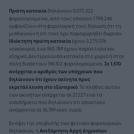
Πρώτη κατοικία
δηλώνουν 5.073.322
φορολογούμενοι, από τους οποίους 1.798.246
εμφανίζουν στη φορολογική τους δήλωση ότι τη
μισθώνουν ή ότι τους έχει παραχωρηθεί δωρεάν.
Ιδιόκτητη πρώτη κατοικία
έχουν 3.275.076
νοικοκυριά, ενώ 963.789 έχουν παράλληλα και
εξοχικό. Δευτερεύουσα κατοικία στο χωριό ή στην
πόλη διαθέτουν 196.102 φορολογούμενοι.
Σε 1.510
ανέρχεται ο αριθμός των υπόχρεων που
δηλώνουν ότι έχουν ακίνητα προς
εκμετάλλευση στο εξωτερικό
. Το πλήθος αυτών
των ακινήτων ανέρχεται σε 21.227 ενώ τα
εισοδήματα που δηλώνουν ότι αποκτούν
ανέρχονται σε 16,789 εκατ. ευρώ.
Εν όψει της υποβολής των φετινών φορολογικών
δηλώσεων, η
Ανεξάρτητη Αρχή Δημοσίων