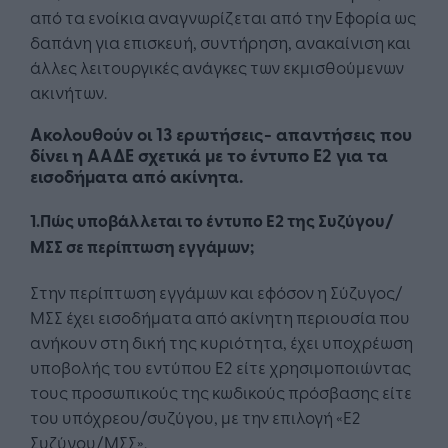
από τα ενοίκια αναγνωρίζεται από την Εφορία ως
δαπάνη για επισκευή, συντήρηση, ανακαίνιση και
άλλες λειτουργικές ανάγκες των εκμισθούμενων
ακινήτων.
Ακολουθούν οι 13 ερωτήσεις- απαντήσεις που
δίνει η ΑΑΔΕ σχετικά με το έντυπο Ε2 για τα
εισοδήματα από ακίνητα.
1.Πώς υποβάλλεται το έντυπο Ε2 της Συζύγου/
ΜΣΣ σε περίπτωση εγγάμων;
Στην περίπτωση εγγάμων και εφόσον η Σύζυγος/
ΜΣΣ έχει εισοδήματα από ακίνητη περιουσία που
ανήκουν στη δική της κυριότητα, έχει υποχρέωση
υποβολής του εντύπου Ε2 είτε χρησιμοποιώντας
τους προσωπικούς της κωδικούς πρόσβασης είτε
του υπόχρεου/συζύγου, με την επιλογή «Ε2
Συζύγου/ΜΣΣ».