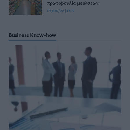
πρωτοβουλία μειώσεων
05/08/26
|
13:12
Business Know-how