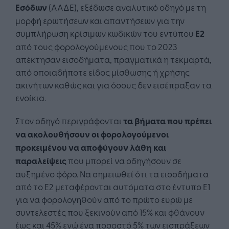
Εσόδων
(ΑΑΔΕ), εξέδωσε αναλυτικό οδηγό με τη
μορφή ερωτήσεων και απαντήσεων για την
συμπλήρωση κρίσιμων κωδικών του εντύπου
Ε2
από τους φορολογούμενους που το 2023
απέκτησαν εισοδήματα, πραγματικά η τεκμαρτά,
από οποιαδήποτε είδος μίσθωσης ή χρήσης
ακινήτων καθώς και για όσους δεν εισέπραξαν τα
ενοίκια.
Στον οδηγό περιγράφονται
τα βήματα που πρέπει
να ακολουθήσουν οι φορολογούμενοι
προκειμένου να αποφύγουν λάθη και
παραλείψεις
που μπορεί να οδηγήσουν σε
αυξημένο φόρο. Να σημειωθεί ότι τα εισοδήματα
από το Ε2 μεταφέρονται αυτόματα στο έντυπο Ε1
για να φορολογηθούν από το πρώτο ευρώ με
συντελεστές που ξεκινούν από 15% και φθάνουν
έως και 45% ενώ ένα ποσοστό 5% των εισπράξεων