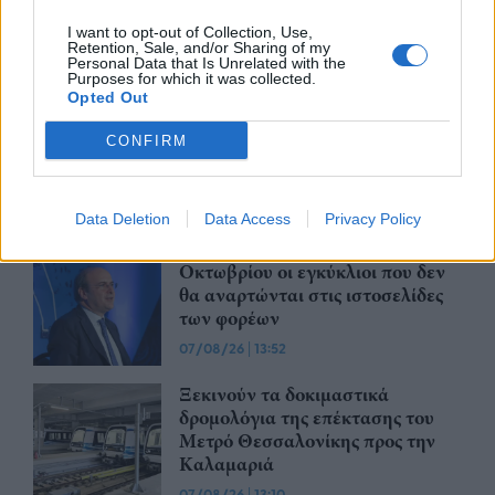
εισάγει η νέα ΚΥΑ
I want to opt-out of Collection, Use,
07/08/26
|
16:03
Retention, Sale, and/or Sharing of my
Personal Data that Is Unrelated with the
Purposes for which it was collected.
Opted Out
Υπεγράφη η σύμβαση για τα
Συστήματα Αεροναυτιλίας του
CONFIRM
νέου Διεθνούς Αερολιμένα
Ηρακλείου Κρήτης στο Καστέλλι
07/08/26
|
15:16
Data Deletion
Data Access
Privacy Policy
Δημόσιο: Άκυρες από 1η
Οκτωβρίου οι εγκύκλιοι που δεν
θα αναρτώνται στις ιστοσελίδες
των φορέων
07/08/26
|
13:52
Ξεκινούν τα δοκιμαστικά
δρομολόγια της επέκτασης του
Μετρό Θεσσαλονίκης προς την
Καλαμαριά
07/08/26
|
13:10