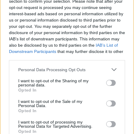
section to confirm your selection. Please note that after your
opt-out request is processed you may continue seeing
interest-based ads based on personal information utilized by
us or personal information disclosed to third parties prior to
your opt-out. You may separately opt-out of the further
Advertorial
disclosure of your personal information by third parties on the
IAB’s list of downstream participants. This information may
also be disclosed by us to third parties on the
IAB’s List of
Downstream Participants
that may further disclose it to other
third parties.
Περισσότερα από το
Personal Data Processing Opt Outs
Ταχιάος: Ξεκινούν από απόψε τα
I want to opt-out of the Sharing of my
δοκιμαστικά δρομολόγια της
personal data.
Opted In
επέκτασης του Μετρό
Θεσσαλονίκης προς την
I want to opt-out of the Sale of my
Καλαμαριά
Personal Data.
Opted In
07/08/26
|
16:44
Ειδικό Χωροταξικό Πλαίσιο για
I want to opt-out of processing my
Personal Data for Targeted Advertising.
τον Τουρισμό: Οι αλλαγές που
Opted In