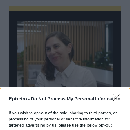
Epixeiro -
Do Not Process My Personal Information
If you wish to opt-out of the sale, sharing to third parties, or
processing of your personal or sensitive information for
nd.gr
TP Greece: Πώς διαμορφώνεται το
Η ομ
targeted advertising by us, please use the below opt-out
άθε
μέλλον του Insurance στην εποχή του AI
σου 