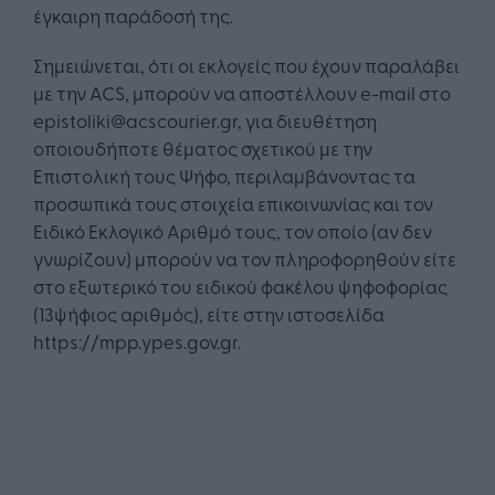
έγκαιρη παράδοσή της.
Σημειώνεται, ότι οι εκλογείς που έχουν παραλάβει
με την ACS, μπορούν να αποστέλλουν e-mail στο
epistoliki@acscourier.gr, για διευθέτηση
οποιουδήποτε θέματος σχετικού με την
Επιστολική τους Ψήφο, περιλαμβάνοντας τα
προσωπικά τους στοιχεία επικοινωνίας και τον
Ειδικό Εκλογικό Αριθμό τους, τον οποίο (αν δεν
γνωρίζουν) μπορούν να τον πληροφορηθούν είτε
στο εξωτερικό του ειδικού φακέλου ψηφοφορίας
(13ψήφιος αριθμός), είτε στην ιστοσελίδα
https://mpp.ypes.gov.gr.