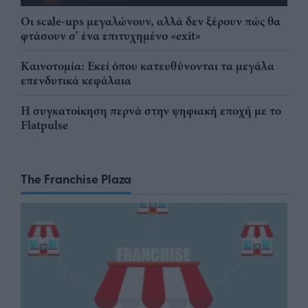
Οι scale-ups μεγαλώνουν, αλλά δεν ξέρουν πώς θα
φτάσουν σ' ένα επιτυχημένο «exit»
Καινοτομία: Εκεί όπου κατευθύνονται τα μεγάλα
επενδυτικά κεφάλαια
Η συγκατοίκηση περνά στην ψηφιακή εποχή με το
Flatpulse
The Franchise Plaza