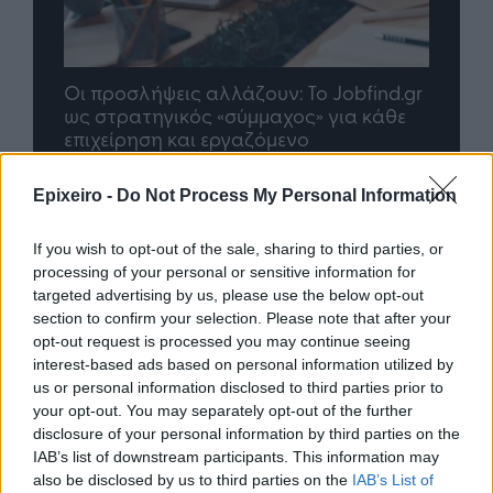
nd.gr
TP Greece: Πώς διαμορφώνεται το
Η ομ
άθε
μέλλον του Insurance στην εποχή του AI
σου 
Epixeiro -
Do Not Process My Personal Information
Advertorial
If you wish to opt-out of the sale, sharing to third parties, or
processing of your personal or sensitive information for
targeted advertising by us, please use the below opt-out
section to confirm your selection. Please note that after your
Περισσότερα από το
opt-out request is processed you may continue seeing
interest-based ads based on personal information utilized by
us or personal information disclosed to third parties prior to
Ταχιάος: Ξεκινούν από απόψε τα
your opt-out. You may separately opt-out of the further
δοκιμαστικά δρομολόγια της
disclosure of your personal information by third parties on the
επέκτασης του Μετρό
IAB’s list of downstream participants. This information may
Θεσσαλονίκης προς την
also be disclosed by us to third parties on the
IAB’s List of