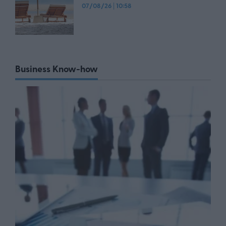
07/08/26
|
10:58
Business Know-how