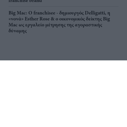
franchise brand
Big Mac: Ο franchisee - δημιουργός Delligatti, η
«νονά» Esther Rose & ο οικονομικός δείκτης Big
Mac ως εργαλείο μέτρησης της αγοραστικής
δύναμης