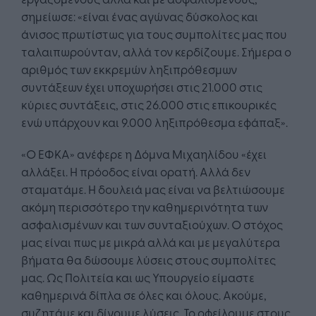
σημείωσε: «είναι ένας αγώνας δύσκολος και
άνισος πρωτίστως για τους συμπολίτες μας που
ταλαιπωρούνταν, αλλά τον κερδίζουμε. Σήμερα ο
αριθμός των εκκρεμών ληξιπρόθεσμων
συντάξεων έχει υποχωρήσει στις 21.000 στις
κύριες συντάξεις, στις 26.000 στις επικουρικές
ενώ υπάρχουν και 9.000 ληξιπρόθεσμα εφάπαξ».
«Ο ΕΦΚΑ» ανέφερε η Δόμνα Μιχαηλίδου «έχει
αλλάξει. Η πρόοδος είναι ορατή. Αλλά δεν
σταματάμε. Η δουλειά μας είναι να βελτιώσουμε
ακόμη περισσότερο την καθημερινότητα των
ασφαλισμένων και των συνταξιούχων. Ο στόχος
μας είναι πως με μικρά αλλά και με μεγαλύτερα
βήματα θα δώσουμε λύσεις στους συμπολίτες
μας. Ως Πολιτεία και ως Υπουργείο είμαστε
καθημερινά δίπλα σε όλες και όλους. Ακούμε,
συζητάμε και δίνουμε λύσεις. Το οφείλουμε στους