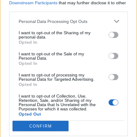
Καλαμαριά
Downstream Participants
that may further disclose it to other
third parties.
07/08/26
|
16:44
Ειδικό Χωροταξικό Πλαίσιο για
Personal Data Processing Opt Outs
τον Τουρισμό: Οι αλλαγές που
εισάγει η νέα ΚΥΑ
I want to opt-out of the Sharing of my
personal data.
07/08/26
|
16:03
Opted In
I want to opt-out of the Sale of my
Personal Data.
Υπεγράφη η σύμβαση για τα
Opted In
Συστήματα Αεροναυτιλίας του
νέου Διεθνούς Αερολιμένα
I want to opt-out of processing my
Ηρακλείου Κρήτης στο Καστέλλι
Personal Data for Targeted Advertising.
Opted In
07/08/26
|
15:16
I want to opt-out of Collection, Use,
Δημόσιο: Άκυρες από 1η
Retention, Sale, and/or Sharing of my
Personal Data that Is Unrelated with the
Οκτωβρίου οι εγκύκλιοι που δεν
Purposes for which it was collected.
θα αναρτώνται στις ιστοσελίδες
Opted Out
των φορέων
CONFIRM
07/08/26
|
13:52