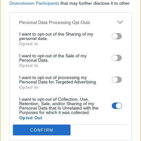
Downstream Participants
that may further disclose it to other
third parties.
Personal Data Processing Opt Outs
I want to opt-out of the Sharing of my
personal data.
nd.gr
TP Greece: Πώς διαμορφώνεται το
Η ομ
Opted In
άθε
μέλλον του Insurance στην εποχή του AI
σου 
I want to opt-out of the Sale of my
Personal Data.
Opted In
Advertorial
I want to opt-out of processing my
Personal Data for Targeted Advertising.
Opted In
I want to opt-out of Collection, Use,
Retention, Sale, and/or Sharing of my
Personal Data that Is Unrelated with the
Περισσότερα από το
Purposes for which it was collected.
Opted Out
LEROY MERLIN: Στήριξη στον
CONFIRM
Ελληνικό Ερυθρό Σταυρό με