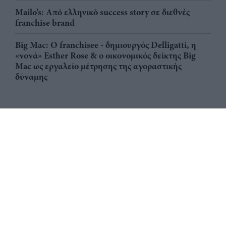
Mailo’s: Από ελληνικό success story σε διεθνές
franchise brand
Big Mac: Ο franchisee - δημιουργός Delligatti, η
«νονά» Esther Rose & ο οικονομικός δείκτης Big
Mac ως εργαλείο μέτρησης της αγοραστικής
δύναμης