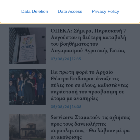
δωρεά εξοπλισμού για τις
πυρκαγιές
Data Deletion
Data Access
Privacy Policy
07/08/26
|
13:32
ΟΠΕΚΑ: Σήμερα, Παρασκευή 7
Αυγούστου η δεύτερη καταβολή
του βοηθήματος του
Λογαριασμού Αγροτικής Εστίας
07/08/26
|
12:35
Για πρώτη φορά το Αρχαίο
Θέατρο Επιδαύρου άνοιξε τις
πύλες του σε όλους, καθιστώντας
παράστασή του προσβάσιμη σε
άτομα με αναπηρίες
05/08/26
|
16:08
Servicers: Σταματούν τις οχλήσεις
προς τους δανειολήπτες
πυρόπληκτους - Θα λάβουν μέτρα
ανακούφισης