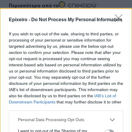
Περισσότερα από το
Epixeiro -
Do Not Process My Personal Information
Για πρώτη φορά το Αρχαίο
Θέατρο Επιδαύρου άνοιξε τις
If you wish to opt-out of the sale, sharing to third parties, or
πύλες του σε όλους, καθιστώντας
processing of your personal or sensitive information for
παράστασή του προσβάσιμη σε
targeted advertising by us, please use the below opt-out
άτομα με αναπηρίες
section to confirm your selection. Please note that after your
05/08/26
|
16:08
opt-out request is processed you may continue seeing
interest-based ads based on personal information utilized by
Servicers: Σταματούν τις οχλήσεις
us or personal information disclosed to third parties prior to
προς τους δανειολήπτες
your opt-out. You may separately opt-out of the further
πυρόπληκτους - Θα λάβουν μέτρα
disclosure of your personal information by third parties on the
ανακούφισης
IAB’s list of downstream participants. This information may
05/08/26
|
15:44
also be disclosed by us to third parties on the
IAB’s List of
Downstream Participants
that may further disclose it to other
Η BIOKOSMOS ανακαίνισε και
third parties.
παρέδωσε στην τοπική κοινωνία
το γήπεδο μπάσκετ στον
Personal Data Processing Opt Outs
Πλάτανο Ναυπακτίας
I want to opt-out of the Sharing of my