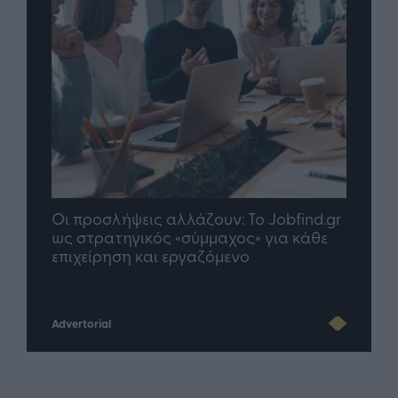
Οι προσλήψεις αλλάζουν: To Jobfind.gr
TP G
σης
ως στρατηγικός «σύμμαχος» για κάθε
μέλλ
επιχείρηση και εργαζόμενο
Advertorial