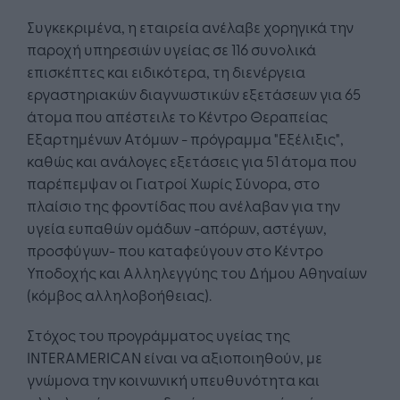
Συγκεκριμένα, η εταιρεία ανέλαβε χορηγικά την
παροχή υπηρεσιών υγείας σε 116 συνολικά
επισκέπτες και ειδικότερα, τη διενέργεια
εργαστηριακών διαγνωστικών εξετάσεων για 65
άτομα που απέστειλε το Κέντρο Θεραπείας
Εξαρτημένων Ατόμων - πρόγραμμα "Εξέλιξις",
καθώς και ανάλογες εξετάσεις για 51 άτομα που
παρέπεμψαν οι Γιατροί Χωρίς Σύνορα, στο
πλαίσιο της φροντίδας που ανέλαβαν για την
υγεία ευπαθών ομάδων -απόρων, αστέγων,
προσφύγων- που καταφεύγουν στο Κέντρο
Υποδοχής και Αλληλεγγύης του Δήμου Αθηναίων
(κόμβος αλληλοβοήθειας).
Στόχος του προγράμματος υγείας της
INTERAMERICAN είναι να αξιοποιηθούν, με
γνώμονα την κοινωνική υπευθυνότητα και