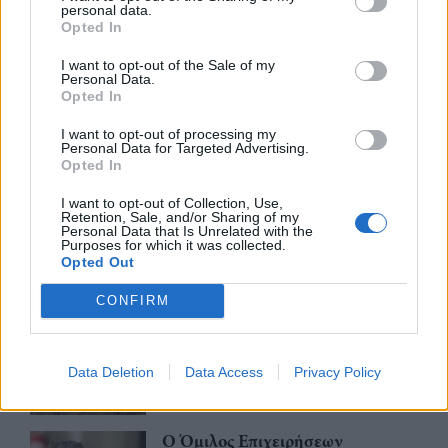
05/08/26
|
14:50
personal data.
Opted In
Τουρισμός για Όλους: Άνοιξε η
πλατφόρμα για τις αιτήσεις
I want to opt-out of the Sale of my
Personal Data.
05/08/26
|
13:36
Opted In
I want to opt-out of processing my
Personal Data for Targeted Advertising.
Opted In
Ενισχύεται το πρόγραμμα της
ΔΥΠΑ για τους άνω των 55 ετών
I want to opt-out of Collection, Use,
με 8.000 επιπλέον επιδοτούμενες
Retention, Sale, and/or Sharing of my
Personal Data that Is Unrelated with the
θέσεις
Purposes for which it was collected.
Opted Out
05/08/26
|
11:37
CONFIRM
Ελληνικός Ερυθρός Σταυρός: 10
βασικά μέτρα προστασίας και
καθαρισμού μετά από πυρκαγιά
Data Deletion
Data Access
Privacy Policy
04/08/26
|
17:26
O Όμιλος Επιχειρήσεων