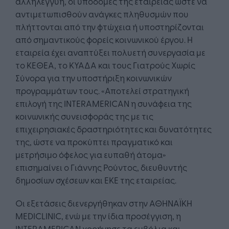
αλληλεγγύη, οι υποδομές της εταιρείας ώστε να
αντιμετωπισθούν ανάγκες πληθυσμών που
πλήττονται από την φτώχεια ή υποστηρίζονται
από σημαντικούς φορείς κοινωνικού έργου. Η
εταιρεία έχει αναπτύξει πολυετή συνεργασία με
το ΚΕΘΕΑ, το ΚΥΑΔΑ και τους Γιατρούς Χωρίς
Σύνορα για την υποστήριξη κοινωνικών
προγραμμάτων τους. «Αποτελεί στρατηγική
επιλογή της INTERAMERICAN η συνάφεια της
κοινωνικής συνεισφοράς της με τις
επιχειρησιακές δραστηριότητες και δυνατότητες
της, ώστε να προκύπτει πραγματικό και
μετρήσιμο όφελος για ευπαθή άτομα»
επισημαίνει ο Γιάννης Ρούντος, διευθυντής
δημοσίων σχέσεων και ΕΚΕ της εταιρείας.
Οι εξετάσεις διενεργήθηκαν στην ΑΘΗΝΑΪΚΗ
MEDICLINIC, ενώ με την ίδια προσέγγιση, η
INTERAMERICAN χορήγησε τα εμβόλια και