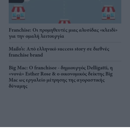
Franchise: Οι προμηθευτές μιας αλυσίδας «κλειδί»
για την ομαλή λειτουργία
Mailo’s: Από ελληνικό success story σε διεθνές
franchise brand
Big Mac: Ο franchisee - δημιουργός Delligatti, η
«νονά» Esther Rose & ο οικονομικός δείκτης Big
Mac ως εργαλείο μέτρησης της αγοραστικής
δύναμης