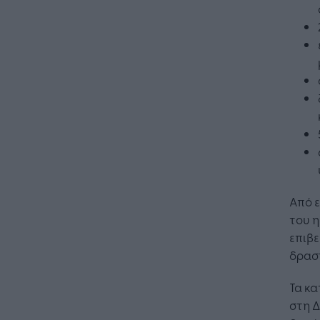
Από 
του 
επιβ
δρασ
Τα κ
στη 