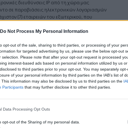
ρονικές διευθύνσεις IP από τη χώρα μας
οντο σε παραβιάσεις ηλεκτρονικών λογαριασμών
χιστον (7) εταιρειών του εξωτερικού, που
ηριοποιούνται στις διαδικτυακές υπηρεσίες,
κτυακά φόρουμ, διαχείριση τρίτων μερών και
Do Not Process My Personal Information
σίες νέφους (cloud repository services).
to opt-out of the sale, sharing to third parties, or processing of your per
γόμενες εταιρείες προσδιόρισαν πως η αξία της
formation for targeted advertising by us, please use the below opt-out s
ς που υπέστησαν από τις παραβιάσεις αυτές
r selection. Please note that after your opt-out request is processed y
eing interest-based ads based on personal information utilized by us or
αίνει το 1.000.000 ευρώ, με το μεγαλύτερο
disclosed to third parties prior to your opt-out. You may separately opt-
τό της ζημίας να προέρχεται από την απώλεια
losure of your personal information by third parties on the IAB’s list of
ίου κώδικα μηχανογραφικών εφαρμογών.
. This information may also be disclosed by us to third parties on the
IA
Participants
that may further disclose it to other third parties.
ωτέρω τέθηκαν υπ’ όψιν της Εισαγγελίας
οδικών Αθηνών και παραγγέλθηκε η διενέργεια
αταρκτικής εξέτασης προς διακρίβωση των
l Data Processing Opt Outs
ευνώμενων πράξεων. Επιπρόσθετα εκδόθηκε
ευμα για την άρση του απορρήτου των
o opt-out of the Sharing of my personal data.
τή Νοημοσύνη: το νέο
Οι προσλήψεις αλλάζουν: To
ινωνιών.