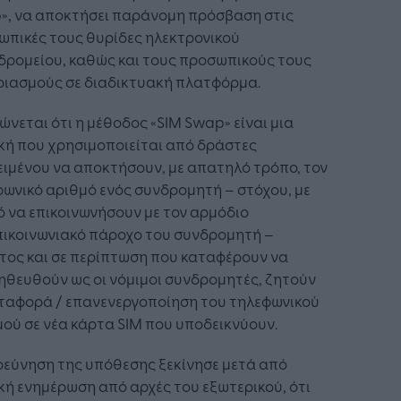
», να αποκτήσει παράνομη πρόσβαση στις
ωπικές τους θυρίδες ηλεκτρονικού
δρομείου, καθώς και τους προσωπικούς τους
ριασμούς σε διαδικτυακή πλατφόρμα.
ώνεται ότι η μέθοδος «SIM Swap» είναι μια
κή που χρησιμοποιείται από δράστες
ιμένου να αποκτήσουν, με απατηλό τρόπο, τον
ωνικό αριθμό ενός συνδρομητή – στόχου, με
 να επικοινωνήσουν με τον αρμόδιο
πικοινωνιακό πάροχο του συνδρομητή –
τος και σε περίπτωση που καταφέρουν να
ηθευθούν ως οι νόμιμοι συνδρομητές, ζητούν
εταφορά / επανενεργοποίηση του τηλεφωνικού
ού σε νέα κάρτα SIM που υποδεικνύουν.
ρεύνηση της υπόθεσης ξεκίνησε μετά από
κή ενημέρωση από αρχές του εξωτερικού, ότι