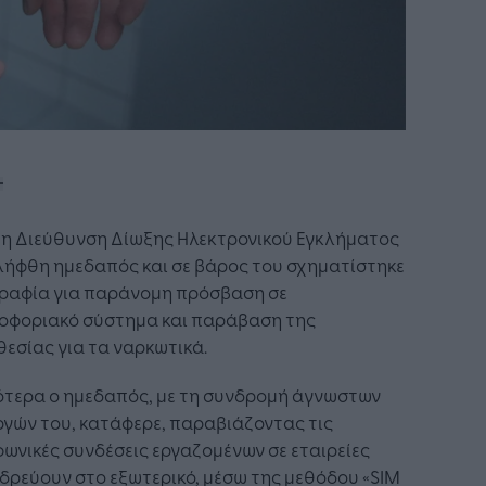
τη Διεύθυνση Δίωξης Ηλεκτρονικού Εγκλήματος
λήφθη ημεδαπός και σε βάρος του σχηματίστηκε
γραφία για παράνομη πρόσβαση σε
οφοριακό σύστημα και παράβαση της
εσίας για τα ναρκωτικά.
ότερα ο ημεδαπός, με τη συνδρομή άγνωστων
γών του, κατάφερε, παραβιάζοντας τις
ωνικές συνδέσεις εργαζομένων σε εταιρείες
δρεύουν στο εξωτερικό, μέσω της μεθόδου «SIM