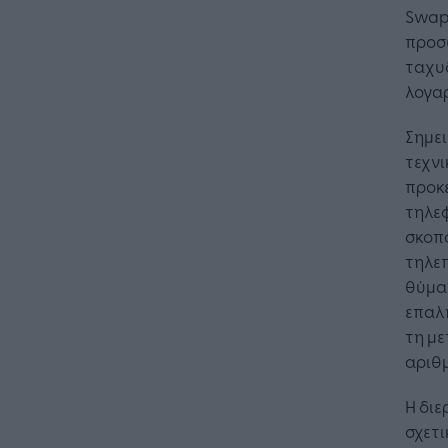
Swap
προσ
ταχυ
λογα
Σημει
τεχνι
προκε
τηλεφ
σκοπό
τηλε
θύμα
επαλ
τη μ
αριθμ
Η διε
σχετι