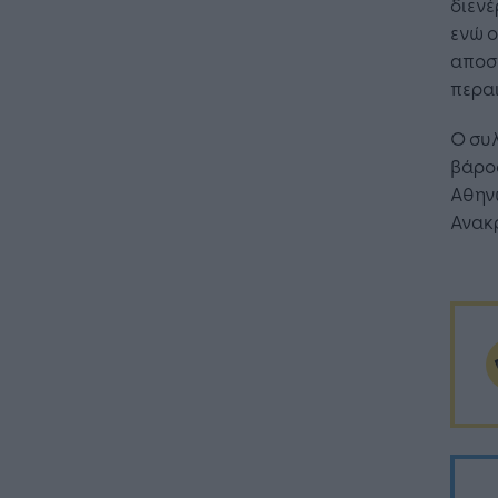
διεν
ενώ ο
αποστ
περα
Ο συλ
βάρο
Αθην
Ανακρ