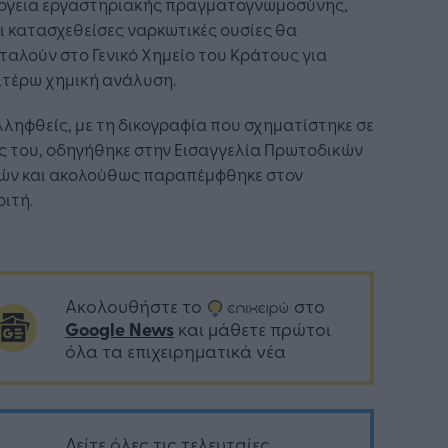
έργεια εργαστηριακής πραγματογνωμοσύνης,
ι κατασχεθείσες ναρκωτικές ουσίες θα
αλούν στο Γενικό Χημείο του Κράτους για
ιτέρω χημική ανάλυση.
ληφθείς, με τη δικογραφία που σχηματίστηκε σε
ς του, οδηγήθηκε στην Εισαγγελία Πρωτοδικών
ών και ακολούθως παραπέμφθηκε στον
ιτή.
Ακολουθήστε το
στο
Google News
και μάθετε πρώτοι
όλα τα επιχειρηματικά νέα
Δείτε όλες τις τελευταίες