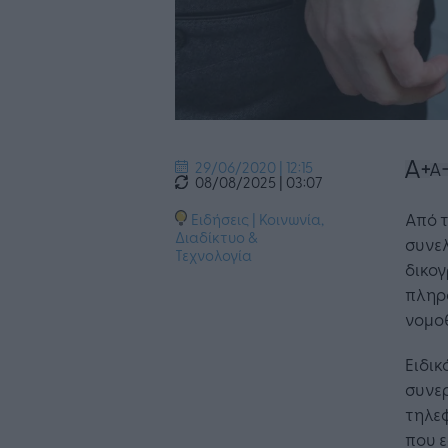
29/06/2020 | 12:15
08/08/2025 | 03:07
Από 
Ειδήσεις
|
Κοινωνία
,
Διαδίκτυο &
συνε
Τεχνολογία
δικο
πληρ
νομοθ
Ειδικ
συνερ
τηλεφ
που ε