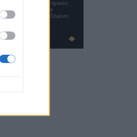
διαμορφώνεται το μέλλον
γραφείο σου ακολουθε
του Insurance στην εποχή
του AI
Advertorial