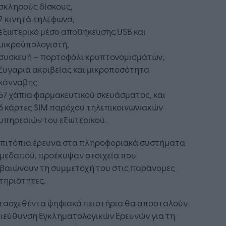
σκληρούς δίσκους,
2 κινητά τηλέφωνα,
εξωτερικό μέσο αποθήκευσης USB και
μικροϋπολογιστή,
συσκευή – πορτοφόλι κρυπτονομισμάτων,
ζυγαριά ακριβείας και μικροποσότητα
κάνναβης
57 χάπια φαρμακευτικού σκευάσματος, και
6 κάρτες SIM παρόχου τηλεπικοινωνιακών
υπηρεσιών του εξωτερικού.
επιτόπια έρευνα στα πληροφοριακά συστήματα
ημεδαπού, προέκυψαν στοιχεία που
εβαιώνουν τη συμμετοχή του στις παράνομες
τηριότητες.
ατασχεθέντα ψηφιακά πειστήρια θα αποσταλούν
Διεύθυνση Εγκληματολογικών Ερευνών για τη