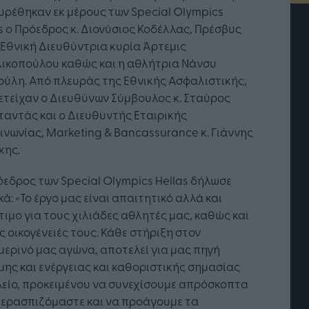
ρέθηκαν εκ μέρους των Special Olympics
s ο Πρόεδρος κ. Διονύσιος Κοδέλλας, Πρέσβυς
 η Εθνική Διευθύντρια κυρία Άρτεμις
λικοπούλου καθώς και η αθλήτρια Νάνσυ
ύλη. Από πλευράς της Εθνικής Ασφαλιστικής,
τείχαν ο Διευθύνων Σύμβουλος κ. Σταύρος
αντάς και ο Διευθυντής Εταιρικής
ινωνίας, Marketing & Bancassurance κ. Γιάννης
κης.
εδρος των Special Olympics Hellas δήλωσε
κά: «Το έργο μας είναι απαιτητικό αλλά και
τή Νοημοσύνη: το νέο
Οι προσλήψεις αλλάζουν: To
ιμο για τους χιλιάδες αθλητές μας, καθώς και
γικό σύστημα της
Jobfind.gr ως στρατηγικός
ις οικογένειές τους. Κάθε στήριξη στον
ησης
«σύμμαχος» για κάθε
ερινό μας αγώνα, αποτελεί για μας πηγή
επιχείρηση και εργαζόμενο
ης και ενέργειας και καθοριστικής σημασίας
είο, προκειμένου να συνεχίσουμε απρόσκοπτα
περασπιζόμαστε και να προάγουμε τα