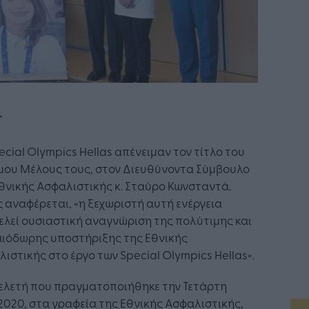
ecial Olympics Hellas απένειμαν τον τίτλο του
ιμου Μέλους τους, στον Διευθύνοντα Σύμβουλο
θνικής Ασφαλιστικής κ. Σταύρο Κωνσταντά.
αναφέρεται, «η ξεχωριστή αυτή ενέργεια
λεί ουσιαστική αναγνώριση της πολύτιμης και
αιόδωρης υποστήριξης της Εθνικής
ιστικής στο έργο των Special Olympics Hellas».
τελετή που πραγματοποιήθηκε την Τετάρτη
2020, στα γραφεία της Εθνικής Ασφαλιστικής,