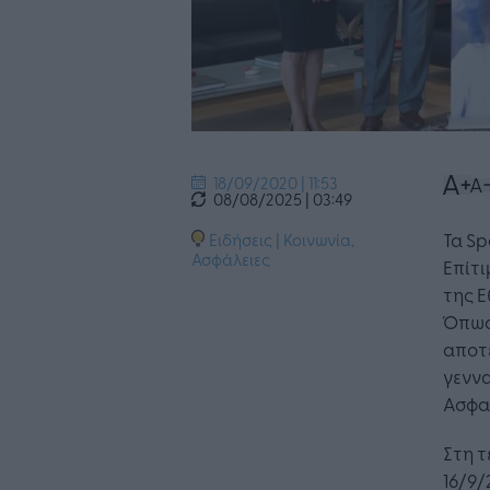
18/09/2020 | 11:53
08/08/2025 | 03:49
Τα Sp
Ειδήσεις
|
Κοινωνία
,
Ασφάλειες
Επίτ
της Ε
Όπως 
αποτε
γενν
Ασφαλ
Στη 
16/9/