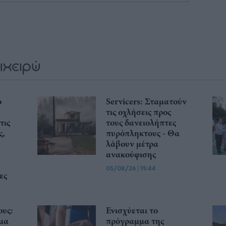
ο
Servicers: Σταματούν
τις οχλήσεις προς
τις
τους δανειολήπτες
ς,
πυρόπληκτους - Θα
λάβουν μέτρα
ανακούφισης
05/08/26
|
15:44
ες
ους:
Ενισχύεται το
μα
πρόγραμμα της