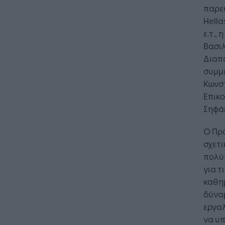
παρευ
Hella
ε.τ.,
Βασι
Διαπο
συμμε
Κωνστ
Επικο
Σηφά
Ο Πρό
σχετι
Η Τεχνη
πολύτ
λειτουρ
για τ
επιχείρ
καθημ
δύναμ
εργαλ
να υ