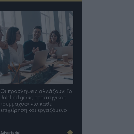
TP Greece: Πώς
Η ομάδα σου μεγαλώνε
διαμορφώνεται το μέλλον
γραφείο σου ακολουθε
του Insurance στην εποχή
του AI
Advertorial