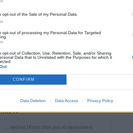
In
Ακολουθήστε το
στο
o opt-out of the Sale of my Personal Data.
Google News
και μάθετε πρώτοι
In
όλα τα επιχειρηματικά νέα
to opt-out of processing my Personal Data for Targeted
ing.
In
Δείτε όλες τις τελευταίες
o opt-out of Collection, Use, Retention, Sale, and/or Sharing
ersonal Data that Is Unrelated with the Purposes for which it
επιχειρηματικές
Ειδήσεις
από την
lected.
Ελλάδα και τον κόσμο στο
Out
CONFIRM
Data Deletion
Data Access
Privacy Policy
λιάστε
... σχόλια
| Κάνε click για να σχολιάσεις