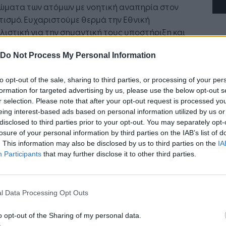
ιώματα των ατόμων με νοητική αναπηρία στον
ισμό. Ευχαριστούμε θερμά την Εθνική
ιστική για την σημαντική τους υποστήριξη και
ρά υποδεχόμαστε στην οικογένεια των Special
Do Not Process My Personal Information
ics Hellas, τον κ. Σταύρο Κωνσταντά».
ων Σύμβουλος της Εθνικής Ασφαλιστικής κ.
to opt-out of the sale, sharing to third parties, or processing of your per
formation for targeted advertising by us, please use the below opt-out s
ρος Κωνσταντάς δήλωσε: «Στηρίζουμε με
r selection. Please note that after your opt-out request is processed y
σία το ευγενές έργο των Special Olympics
eing interest-based ads based on personal information utilized by us or
s. Αποτελεί στρατηγική επιλογή και
disclosed to third parties prior to your opt-out. You may separately opt-
εραιότητα της Εθνικής Ασφαλιστικής η
losure of your personal information by third parties on the IAB’s list of
ήρηση ενός «διαρκούς αποτυπώματος», όσον
. This information may also be disclosed by us to third parties on the
IA
 στην Εταιρική Κοινωνική Ευθύνη. Πάντα
Participants
that may further disclose it to other third parties.
θητοι στις κοινωνικές ανάγκες έχουμε επιλέξει
ισκόμαστε σταθερά δίπλα στο κοινωνικό
ο» .
l Data Processing Opt Outs
o opt-out of the Sharing of my personal data.