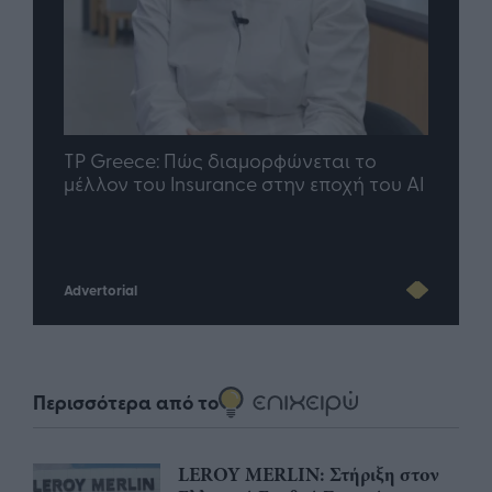
nd.gr
TP Greece: Πώς διαμορφώνεται το
Η ομ
άθε
μέλλον του Insurance στην εποχή του AI
σου 
Advertorial
Περισσότερα από το
LEROY MERLIN: Στήριξη στον