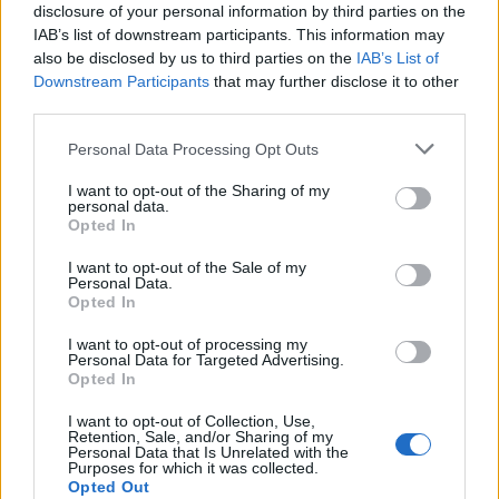
ανακούφισης
disclosure of your personal information by third parties on the
IAB’s list of downstream participants. This information may
05/08/26
|
15:44
also be disclosed by us to third parties on the
IAB’s List of
Downstream Participants
that may further disclose it to other
Η BIOKOSMOS ανακαίνισε και
third parties.
παρέδωσε στην τοπική κοινωνία
το γήπεδο μπάσκετ στον
Personal Data Processing Opt Outs
Πλάτανο Ναυπακτίας
05/08/26
|
14:50
I want to opt-out of the Sharing of my
personal data.
Opted In
Τουρισμός για Όλους: Άνοιξε η
πλατφόρμα για τις αιτήσεις
I want to opt-out of the Sale of my
Personal Data.
05/08/26
|
13:36
Opted In
I want to opt-out of processing my
Personal Data for Targeted Advertising.
Ενισχύεται το πρόγραμμα της
Opted In
ΔΥΠΑ για τους άνω των 55 ετών
I want to opt-out of Collection, Use,
με 8.000 επιπλέον επιδοτούμενες
Retention, Sale, and/or Sharing of my
θέσεις
Personal Data that Is Unrelated with the
Purposes for which it was collected.
05/08/26
|
11:37
Opted Out