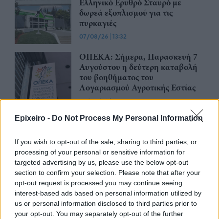
Ελληνικό Ερυθρό Σταυρό με
δωρεά εξοπλισμού για τις
πυρκαγιές
07/08/26
|
13:32
ΟΠΕΚΑ: Σήμερα, Παρασκευή 7
Αυγούστου η δεύτερη καταβολή
του βοηθήματος του
Λογαριασμού Αγροτικής Εστίας
07/08/26
|
12:35
Epixeiro -
Do Not Process My Personal Information
Για πρώτη φορά το Αρχαίο
Θέατρο Επιδαύρου άνοιξε τις
πύλες του σε όλους, καθιστώντας
If you wish to opt-out of the sale, sharing to third parties, or
παράστασή του προσβάσιμη σε
processing of your personal or sensitive information for
άτομα με αναπηρίες
targeted advertising by us, please use the below opt-out
section to confirm your selection. Please note that after your
05/08/26
|
16:08
opt-out request is processed you may continue seeing
Servicers: Σταματούν τις οχλήσεις
interest-based ads based on personal information utilized by
προς τους δανειολήπτες
us or personal information disclosed to third parties prior to
πυρόπληκτους - Θα λάβουν μέτρα
your opt-out. You may separately opt-out of the further