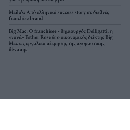
Mailo’s: Από ελληνικό success story σε διεθνές
franchise brand
Big Mac: Ο franchisee - δημιουργός Delligatti, η
«νονά» Esther Rose & ο οικονομικός δείκτης Big
Mac ως εργαλείο μέτρησης της αγοραστικής
δύναμης