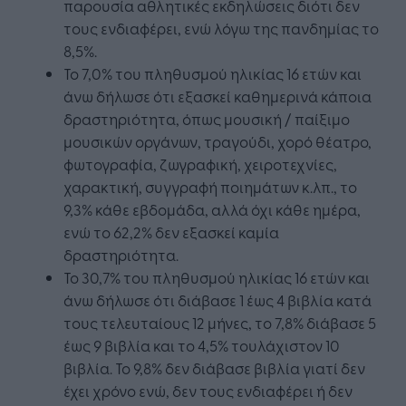
παρουσία αθλητικές εκδηλώσεις διότι δεν
τους ενδιαφέρει, ενώ λόγω της πανδημίας το
8,5%.
Το 7,0% του πληθυσμού ηλικίας 16 ετών και
άνω δήλωσε ότι εξασκεί καθημερινά κάποια
δραστηριότητα, όπως μουσική / παίξιμο
μουσικών οργάνων, τραγούδι, χορό θέατρο,
φωτογραφία, ζωγραφική, χειροτεχνίες,
χαρακτική, συγγραφή ποιημάτων κ.λπ., το
9,3% κάθε εβδομάδα, αλλά όχι κάθε ημέρα,
ενώ το 62,2% δεν εξασκεί καμία
δραστηριότητα.
Το 30,7% του πληθυσμού ηλικίας 16 ετών και
άνω δήλωσε ότι διάβασε 1 έως 4 βιβλία κατά
τους τελευταίους 12 μήνες, το 7,8% διάβασε 5
έως 9 βιβλία και το 4,5% τουλάχιστον 10
βιβλία. Το 9,8% δεν διάβασε βιβλία γιατί δεν
έχει χρόνο ενώ, δεν τους ενδιαφέρει ή δεν