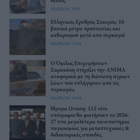
θέσεις
05/08/26
|
11:37
Ελληνικός Ερυθρός Σταυρός: 10
βασικά μέτρα προστασίας και
καθαρισμού μετά από πυρκαγιά
04/08/26
|
17:26
O Όμιλος Επιχειρήσεων
Σαρακάκη στηρίζει την ΑΝΙΜΑ
αναφορικά με τη διάσωση άγριων
ζώων που επλήγησαν από τις
πυρκαγιές
04/08/26
|
16:46
Ίδρυμα Ωνάση: 112 νέοι
υπότροφοι θα φοιτήσουν το 2026-
27 στα μεγαλύτερα πανεπιστήμια
παγκοσμίως για μεταπτυχιακές &
διδακτορικές σπουδές