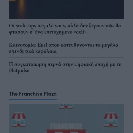
Οι scale-ups μεγαλώνουν, αλλά δεν ξέρουν πώς θα
φτάσουν σ' ένα επιτυχημένο «exit»
Καινοτομία: Εκεί όπου κατευθύνονται τα μεγάλα
επενδυτικά κεφάλαια
Η συγκατοίκηση περνά στην ψηφιακή εποχή με το
Flatpulse
The Franchise Plaza