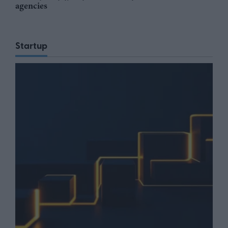
agencies
Startup