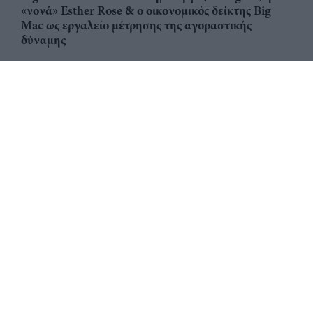
«νονά» Esther Rose & ο οικονομικός δείκτης Big
Mac ως εργαλείο μέτρησης της αγοραστικής
δύναμης