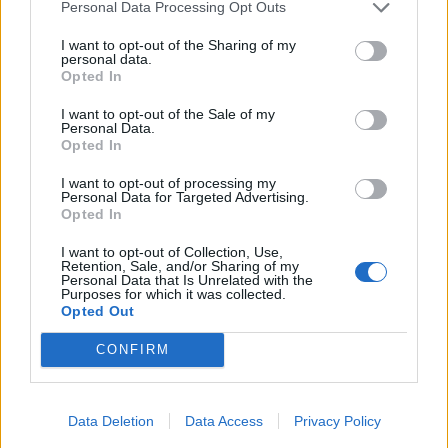
Personal Data Processing Opt Outs
αρχικός σχεδιασμός τροποποιήθηκε σταδιακά
από το έτος 2015 προκειμένου να επιτευχθούν οι
I want to opt-out of the Sharing of my
personal data.
βασικοί στόχοι της Ευρωπαϊκής στρατηγικής
Opted In
«Ευρώπη 2020» καθώς και οι εθνικές ανάγκες. Το
έτος 2019, ο τρόπος υπολογισμού του δείγματος
I want to opt-out of the Sale of my
Personal Data.
βασίστηκε στα αποτελέσματα του έργου «Μελέτη
Opted In
του υφιστάμενου δειγματοληπτικού σχεδιασμού
I want to opt-out of processing my
της Έρευνας Εισοδήματος και Συνθηκών
Personal Data for Targeted Advertising.
Διαβίωσης των Νοικοκυριών (EU-SILC) με σκοπό
Opted In
την αύξηση/προσαρμογή του δείγματος σε
I want to opt-out of Collection, Use,
επίπεδο Περιφέρειας (NUTSII)» για τη βελτίωση
Retention, Sale, and/or Sharing of my
Personal Data that Is Unrelated with the
των δεικτών και σε επίπεδο Περιφέρειας.
Purposes for which it was collected.
Opted Out
Μέγεθος δείγματος Κατά το έτος 2022 η έρευνα
CONFIRM
διενεργήθηκε σε τελικό δείγμα 10.202 νοικοκυριών
και σε 22.317 μέλη των νοικοκυριών αυτών, εκ των
οποίων 19.481 ηλικίας 16 ετών και άνω.
Data Deletion
Data Access
Privacy Policy