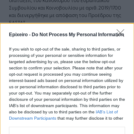
Συμβουλίου και Κοινοβουλίου με αριθ. 2019/1700
και διενεργήθηκε με απόφαση του Προέδρου της
ΕΛΣΤΑΤ.
Epixeiro -
Do Not Process My Personal Information
Εξαιρούνται από την έρευνα:
Οι συλλογικές κατοικίες, όπως ξενοδοχεία,
If you wish to opt-out of the sale, sharing to third parties, or
processing of your personal or sensitive information for
πανσιόν, νοσοκομεία, γηροκομεία,
targeted advertising by us, please use the below opt-out
στρατόπεδα, αναμορφωτήρια κλπ.
section to confirm your selection. Please note that after your
Συλλογικές κατοικίες θεωρούνται και τα
opt-out request is processed you may continue seeing
νοικοκυριά που παρέχουν στέγη με
interest-based ads based on personal information utilized by
διατροφή σε άνω των πέντε τρόφιμους.
us or personal information disclosed to third parties prior to
your opt-out. You may separately opt-out of the further
Τα νοικοκυριά με μέλη ξένους υπηκόους που
disclosure of your personal information by third parties on the
υπηρετούν σε ξένες διπλωματικές
IAB’s list of downstream participants. This information may
αποστολές.
also be disclosed by us to third parties on the
IAB’s List of
Downstream Participants
that may further disclose it to other
Η έρευνα σχεδιάστηκε αρχικά το 2003 για
third parties.
αξιόπιστα αποτελέσματα σε επίπεδο Χώρας. Ο