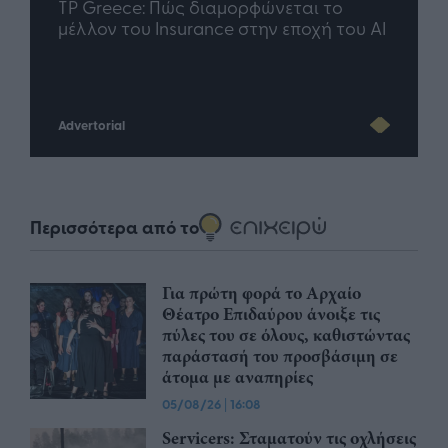
nd.gr
TP Greece: Πώς διαμορφώνεται το
Η ομ
άθε
μέλλον του Insurance στην εποχή του AI
σου 
Advertorial
Περισσότερα από το
Για πρώτη φορά το Αρχαίο
Θέατρο Επιδαύρου άνοιξε τις
πύλες του σε όλους, καθιστώντας
παράστασή του προσβάσιμη σε
άτομα με αναπηρίες
05/08/26
|
16:08
Servicers: Σταματούν τις οχλήσεις