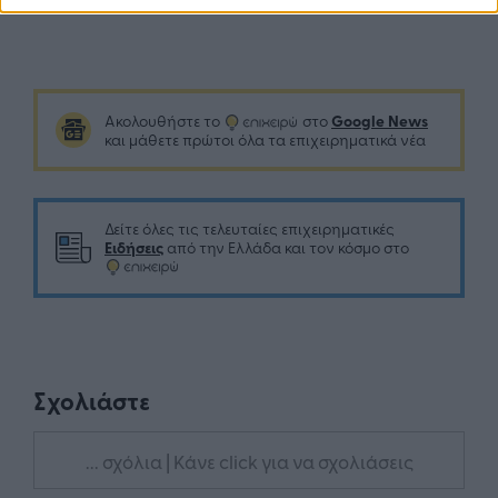
Google News
Ακολουθήστε το
στο
και μάθετε πρώτοι όλα τα επιχειρηματικά νέα
Δείτε όλες τις τελευταίες επιχειρηματικές
Ειδήσεις
από την Ελλάδα και τον κόσμο στο
Σχολιάστε
... σχόλια
| Κάνε click για να σχολιάσεις