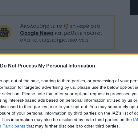
Ακολουθήστε το
στο
Google News
και μάθετε πρώτοι
όλα τα επιχειρηματικά νέα
Do Not Process My Personal Information
Δείτε όλες τις τελευταίες
επιχειρηματικές
Ειδήσεις
από την
Ελλάδα και τον κόσμο στο
to opt-out of the sale, sharing to third parties, or processing of your per
formation for targeted advertising by us, please use the below opt-out s
r selection. Please note that after your opt-out request is processed y
eing interest-based ads based on personal information utilized by us or
disclosed to third parties prior to your opt-out. You may separately opt-
losure of your personal information by third parties on the IAB’s list of
. This information may also be disclosed by us to third parties on the
IA
λιάστε
Participants
that may further disclose it to other third parties.