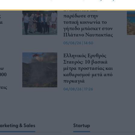
ούν
Η BIOKOSMOS
ανακαίνισε και
ς
παρέδωσε στην
Θα
τοπική κοινωνία το
γήπεδο μπάσκετ στον
Πλάτανο Ναυπακτίας
05/08/26
|
14:50
Ελληνικός Ερυθρός
Σταυρός: 10 βασικά
νω
μέτρα προστασίας και
000
καθαρισμού μετά από
πυρκαγιά
εις
04/08/26
|
17:26
arketing & Sales
Startup