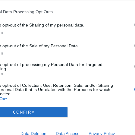
... σχόλια
| Κάνε click για να σχολιάσεις
l Data Processing Opt Outs
o opt-out of the Sharing of my personal data.
In
o opt-out of the Sale of my Personal Data.
In
to opt-out of processing my Personal Data for Targeted
ing.
ΟΠΕΚΑ: Σήμερα,
In
Παρασκευή 7
Αυγούστου η δεύτερη
o opt-out of Collection, Use, Retention, Sale, and/or Sharing
ersonal Data that Is Unrelated with the Purposes for which it
καταβολή του
lected.
ς
βοηθήματος του
Out
Λογαριασμού
Αγροτικής Εστίας
CONFIRM
07/08/26
|
12:35
Data Deletion
Data Access
Privacy Policy