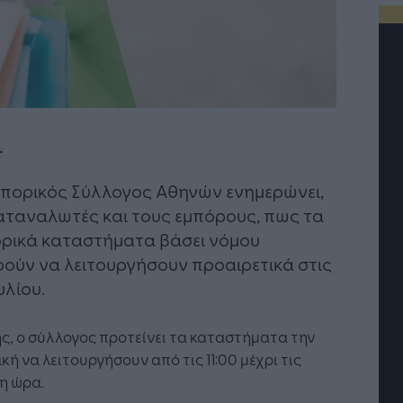
πορικός Σύλλογος Αθηνών ενημερώνει,
αταναλωτές και τους εμπόρους, πως τα
ρικά καταστήματα βάσει νόμου
ούν να λειτουργήσουν προαιρετικά στις
υλίου.
Η Τεχνητή Νοημοσύνη: το νέο
Οι προσλή
λειτουργικό σύστημα της
Jobfind.gr
επιχείρησης
«σύμμαχος
ς, ο σύλλογος προτείνει τα καταστήματα την
επιχείρησ
κή να λειτουργήσουν από τις 11:00 μέχρι τις
 η ώρα.