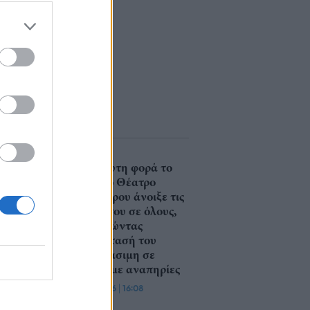
Για πρώτη φορά το
Αρχαίο Θέατρο
Επιδαύρου άνοιξε τις
πύλες του σε όλους,
καθιστώντας
παράστασή του
προσβάσιμη σε
άτομα με αναπηρίες
05/08/26
|
16:08