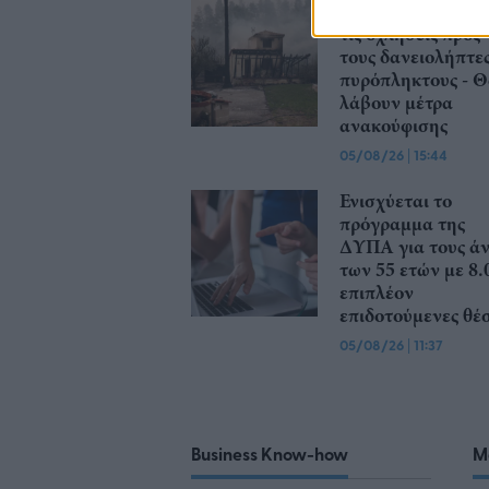
Servicers: Σταματ
τις οχλήσεις προς
τους δανειολήπτε
πυρόπληκτους - 
λάβουν μέτρα
ανακούφισης
05/08/26
|
15:44
Ενισχύεται το
πρόγραμμα της
ΔΥΠΑ για τους ά
των 55 ετών με 8.
επιπλέον
επιδοτούμενες θέσ
05/08/26
|
11:37
Business Know-how
M