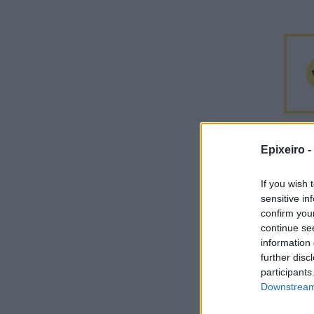
Epixeiro -
If you wish 
sensitive in
confirm you
continue se
information 
further disc
participants
Σχο
Downstream 