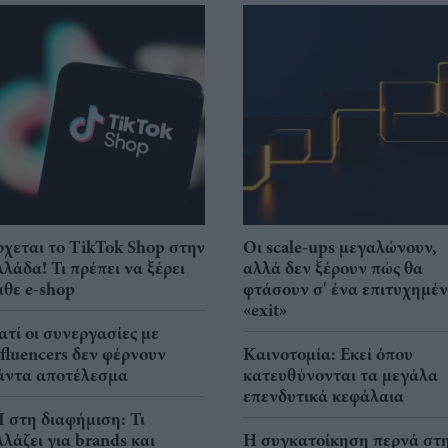
ρχεται το TikTok Shop στην
Οι scale-ups μεγαλώνουν,
λλάδα! Τι πρέπει να ξέρει
αλλά δεν ξέρουν πώς θα
άθε e-shop
φτάσουν σ' ένα επιτυχημέ
«exit»
ιατί οι συνεργασίες με
nfluencers δεν φέρνουν
Καινοτομία: Εκεί όπου
άντα αποτέλεσμα
κατευθύνονται τα μεγάλα
επενδυτικά κεφάλαια
I στη διαφήμιση: Τι
λλάζει για brands και
Η συγκατοίκηση περνά στ