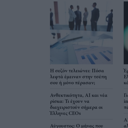
Η σεζόν τελειώνει: Πόσα
Έ
λεφτά έμειναν στην τσέπη
Ε
σου ή μόνο πέρασαν;
κ
Ανθεκτικότητα, AI και νέα
Γ
ρίσκα: Τι έχουν να
i
διαχειριστούν σήμερα οι
π
Έλληνες CEOs
A
Αύγουστος: Ο μήνας που
α