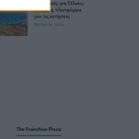
Τουρισμός για Όλους:
Άνοιξε η πλατφόρμα
για τις αιτήσεις
05/08/26
|
13:36
The Franchise Plaza