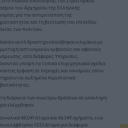
, στο πλαίσιο υλοποίησης του Στρατηγικού
ασμού του Αρχηγείου της Ελληνικής
ομίας για την αντιμετώπιση της
ματικότητας και τη βελτίωση του επιπέδου
λειας των πολιτών.
λαίσιο αυτό δραστηριοποιήθηκαν κλιμάκια με
υμμετοχή αστυνομικών εμφανούς και αφανούς
νόμευσης, από διάφορες Υπηρεσίες,
νοντας υπόψη τα τοπικά επιχειρησιακά σχέδια
ίνοντας έμφαση σε περιοχές και οικισμούς όπου
τηρούνται αυξημένα περιστατικά
βατικότητας.
 τη διάρκεια των ανωτέρω δράσεων σε ολόκληρη
ώρα ελέγχθηκαν
συνολικά 88.041 άτομα και 66.349 οχήματα, ενώ
συνελήφθησαν 1.533 άτομα για διάφορα