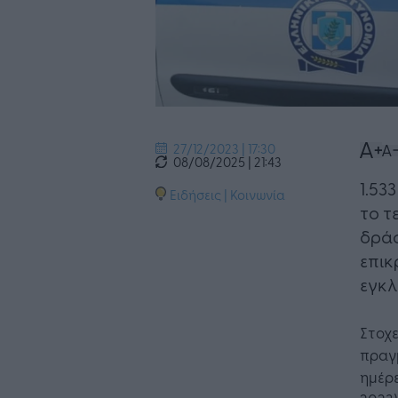
27/12/2023 | 17:30
08/08/2025 | 21:43
1.53
Ειδήσεις
|
Κοινωνία
το τ
δράσ
επικ
εγκλ
Στοχε
πραγ
ημέρε