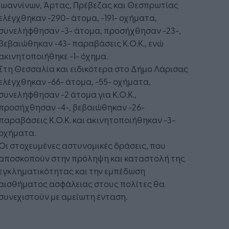
Ιωαννίνων, Άρτας, Πρέβεζας και Θεσπρωτίας
ελέγχθηκαν -290- άτομα, -191- οχήματα,
συνελήφθησαν -3- άτομα, προσήχθησαν -23-,
βεβαιώθηκαν -43- παραβάσεις Κ.Ο.Κ., ενώ
ακινητοποιήθηκε -1- όχημα.
Στη Θεσσαλία και ειδικότερα στο Δήμο Λάρισας
ελέγχθηκαν -66- άτομα, -55- οχήματα,
συνελήφθησαν -2 άτομα για Κ.Ο.Κ.,
προσήχθησαν -4-, βεβαιώθηκαν -26-
παραβάσεις Κ.Ο.Κ. και ακινητοποιήθηκαν -3-
οχήματα.
Οι στοχευμένες αστυνομικές δράσεις, που
αποσκοπούν στην πρόληψη και καταστολή της
εγκληματικότητας και την εμπέδωση
αισθήματος ασφάλειας στους πολίτες θα
συνεχιστούν με αμείωτη ένταση.