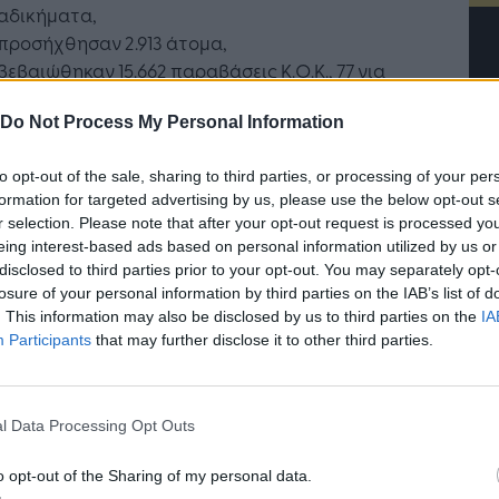
αδικήματα,
προσήχθησαν 2.913 άτομα,
βεβαιώθηκαν 15.662 παραβάσεις Κ.Ο.Κ., 77 για
αντικαπνιστική νομοθεσία και 14 για ηχόμετρα,
Do Not Process My Personal Information
ακινητοποιήθηκαν 496 οχήματα,
ενώ κατασχέθηκαν 3.
to opt-out of the sale, sharing to third parties, or processing of your per
formation for targeted advertising by us, please use the below opt-out s
κτικά, αστυνομικές επιχειρήσεις
r selection. Please note that after your opt-out request is processed y
ματοποιήθηκαν:
eing interest-based ads based on personal information utilized by us or
disclosed to third parties prior to your opt-out. You may separately opt-
στο κέντρο της Αθήνας όπου από την
losure of your personal information by third parties on the IAB’s list of
Υποδιεύθυνση Περιπολιών της Διεύθυνσης
. This information may also be disclosed by us to third parties on the
IA
τή Νοημοσύνη: το νέο
Οι προσλήψεις αλλάζουν: To
Αστυνομίας Αθηνών διενεργήθηκαν -1.242-
Participants
that may further disclose it to other third parties.
γικό σύστημα της
Jobfind.gr ως στρατηγικός
έλεγχοι ατόμων, προσήχθησαν -115 άτομα και
ησης
«σύμμαχος» για κάθε
συνελήφθησαν -28-, από τα οποία -15- για
επιχείρηση και εργαζόμενο
παρεμπόριο, -9- για ναρκωτικά, -1- για απόπειρα
l Data Processing Opt Outs
κλοπής, -1- για ενδοοικογενειακή βία, -1- για
παράβαση του νόμου περί αλλοδαπών και -1-
o opt-out of the Sharing of my personal data.