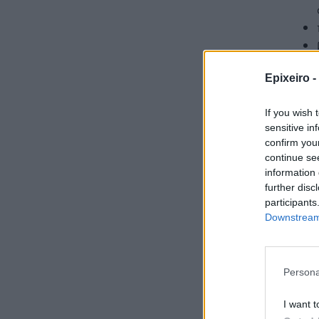
Epixeiro -
If you wish 
sensitive in
Ενδει
confirm you
πραγ
continue se
information 
further disc
participants
Η Τεχνη
Downstream 
λειτουρ
επιχείρ
Persona
I want t