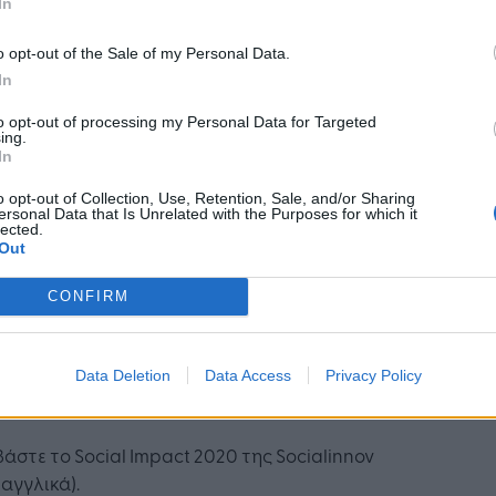
In
τείχαν και 3.456 γυναίκες, με στόχο την
γελματική τους ενδυνάμωση και τη βελτίωση
o opt-out of the Sale of my Personal Data.
ψηφιακών τους δεξιοτήτων, συμβάλλοντας έτσι
In
μείωση του χάσματος μεταξύ των φύλων που
to opt-out of processing my Personal Data for Targeted
τηρείται στη χώρα μας.
ing.
In
νθουσιασμό και πίστη στις νέες τεχνολογίες, η
o opt-out of Collection, Use, Retention, Sale, and/or Sharing
linnov θα επεκτείνει και το 2021 την προσπάθεια
ersonal Data that Is Unrelated with the Purposes for which it
lected.
τυξης ψηφιακών δεξιοτήτων σε κάθε κοινωνική
Out
 και ιδίως σε όσους έχουν περιορισμένη
βαση σε εκπαιδευτικούς πόρους, δίνοντας
CONFIRM
τα ιδιαίτερο βάρος και στην ευαίσθητη
ορία των 55+. Η τεχνολογία ενδυναμώνει και
αυτής η Socialinnov θα συνεχίσει να εστιάζει
Data Deletion
Data Access
Privacy Policy
πίκεντρο όλων - τον άνθρωπο».
άστε το Social Impact 2020 της Socialinnov
(αγγλικά).