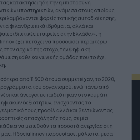
τας κατακτήσει ήδη την εμπιστοσύνη
ντικών υποστηρικτών, ανάμεσα στους οποίους
εριλαμβάνονται φορείς τοπικής αυτοδιοίκησης,
ντα φιλανθρωπικά ιδρύματα, αλλά και
αίες ιδιωτικές εταιρείες στην Ελλάδα«», η
linnov έχει πετύχει να προσδώσει περαιτέρω
 στον αρχικό της στόχο, την ψηφιακή
άμωση κάθε κοινωνικής ομάδας που το έχει
κη.
σότερα από 11.500 άτομα συμμετείχαν, το 2020,
προγράμματα του οργανισμού, ενώ πάνω από
 νέοι και άνεργοι εκπαιδεύτηκαν στο κομμάτι
ηφιακών δεξιοτήτων, ενισχύοντας το
ελματικό τους προφίλ αλλά και βελτιώνοντας
ροοπτικές απασχόλησής τους, σε μία
πάθεια να μειωθούν τα ποσοστά ανεργίας στη
μας. Η Socialinnov παρουσίασε, μάλιστα, μέσα