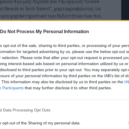
ρονιά που μας πέρασε και την έρευνα “Greek
t Needs in Tech Talent”, χαρτογραφώντας τα
τερα χαρακτηριστικά των δεξιοτήτων των πιο
ζήτητων προγραμματιστών από εταιρείες.
τή Νοημοσύνη: το νέο
Οι προσλήψεις αλλάζουν: To
Do Not Process My Personal Information
οσανατολισμός του οργανισμού στράφηκε,
γικό σύστημα της
Jobfind.gr ως στρατηγικός
ησης
«σύμμαχος» για κάθε
ο, και στο κομμάτι της εκπαίδευσης των
to opt-out of the sale, sharing to third parties, or processing of your per
επιχείρηση και εργαζόμενο
tors, καθώς 2.187 εκπαιδευτικοί συμμετείχαν το
formation for targeted advertising by us, please use the below opt-out s
 στα προγράμματά της, επιβεβαιώνοντας ότι
r selection. Please note that after your opt-out request is processed y
είναι η ώρα για την εξέλιξη της εκπαίδευσης.
eing interest-based ads based on personal information utilized by us or
disclosed to third parties prior to your opt-out. You may separately opt-
ι να σημειωθεί ότι ο οργανισμός
losure of your personal information by third parties on the IAB’s list of
ματοποίησε μέσα στην προηγούμενη χρονιά και
. This information may also be disclosed by us to third parties on the
IA
έρευνα «Ο ψηφιακός μετασχηματισμός της
Participants
that may further disclose it to other third parties.
δευσης στην εποχή του Covid-19», με
φέροντα συμπεράσματα σχετικά με τις
ρές ιδιωτικής και δημόσιας, αλλά και μεταξύ
l Data Processing Opt Outs
ορετικών επιπέδων εκπαίδευσης.
o opt-out of the Sharing of my personal data.
ρογράμματα της Socialinnov, για το 2020,