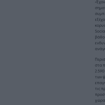
«Έχον
σημα
συμπ
εξέχο
κορυφ
Socia
βάθος
ενδυν
ανάγ
Περισ
στα 
2.590
των ψ
επαγγ
τις π
προσ
χώρα 