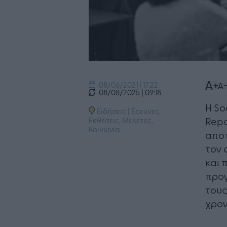
08/06/2021 | 17:22
08/08/2025 | 09:18
H So
Ειδήσεις
|
Έρευνες,
Repo
Εκθέσεις, Μελέτες
,
Κοινωνία
αποτ
τον 
και 
προγ
τους
χρον