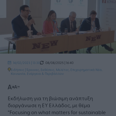
08/08/2025 | 16:40
14/02/2023 | 13:30
Ειδήσεις
|
Έρευνες, Εκθέσεις, Μελέτες
,
Επιχειρηματικά Νέα
,
Κοινωνία
,
Ενέργεια & Περιβάλλον
Εκδήλωση για τη βιώσιμη ανάπτυξη
διοργάνωσε η ΕΥ Ελλάδος, με θέμα
“Focusing on what matters for sustainable