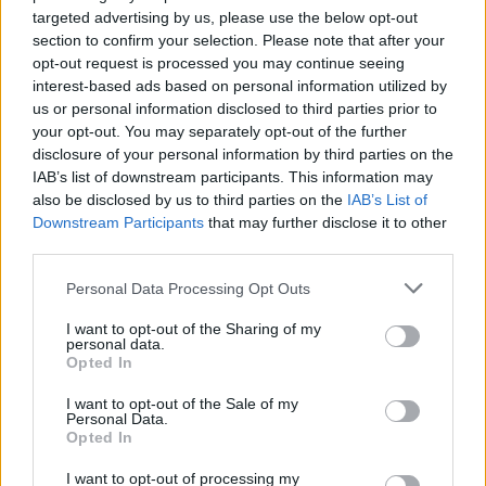
targeted advertising by us, please use the below opt-out
nd.gr
TP Greece: Πώς διαμορφώνεται το
Η ομ
section to confirm your selection. Please note that after your
άθε
μέλλον του Insurance στην εποχή του AI
σου 
opt-out request is processed you may continue seeing
interest-based ads based on personal information utilized by
us or personal information disclosed to third parties prior to
your opt-out. You may separately opt-out of the further
Advertorial
disclosure of your personal information by third parties on the
IAB’s list of downstream participants. This information may
also be disclosed by us to third parties on the
IAB’s List of
Downstream Participants
that may further disclose it to other
third parties.
Περισσότερα από το
Personal Data Processing Opt Outs
I want to opt-out of the Sharing of my
Eurobank: Πιο ανθεκτική στο
personal data.
πετρέλαιο, πιο ευάλωτη στο
Opted In
φυσικό αέριο η Ευρώπη
I want to opt-out of the Sale of my
06/08/26
|
17:34
Personal Data.
Opted In
Η παγκόσμια αγορά Ιδιωτικών
I want to opt-out of processing my