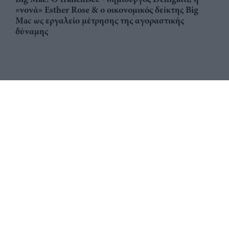
«νονά» Esther Rose & ο οικονομικός δείκτης Big
Mac ως εργαλείο μέτρησης της αγοραστικής
δύναμης