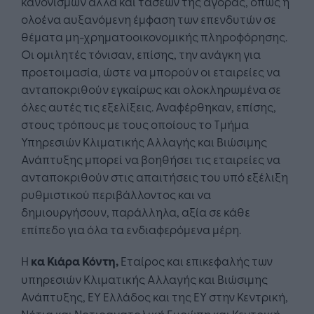
κανονισμών αλλά και τάσεων της αγοράς, όπως η
ολοένα αυξανόμενη έμφαση των επενδυτών σε
θέματα μη-χρηματοοικονομικής πληροφόρησης.
Οι ομιλητές τόνισαν, επίσης, την ανάγκη για
προετοιμασία, ώστε να μπορούν οι εταιρείες να
ανταποκριθούν εγκαίρως και ολοκληρωμένα σε
όλες αυτές τις εξελίξεις. Αναφέρθηκαν, επίσης,
στους τρόπους με τους οποίους το Τμήμα
Υπηρεσιών Κλιματικής Αλλαγής και Βιώσιμης
Ανάπτυξης μπορεί να βοηθήσει τις εταιρείες να
ανταποκριθούν στις απαιτήσεις του υπό εξέλιξη
ρυθμιστικού περιβάλλοντος και να
δημιουργήσουν, παράλληλα, αξία σε κάθε
επίπεδο για όλα τα ενδιαφερόμενα μέρη.
Η
κα Κιάρα Κόντη,
Εταίρος και επικεφαλής των
υπηρεσιών Κλιματικής Αλλαγής και Βιώσιμης
Ανάπτυξης, ΕΥ Ελλάδος και της ΕΥ στην Κεντρική,
Νότια και Νοτιοανατολική Ευρώπη και Κεντρική