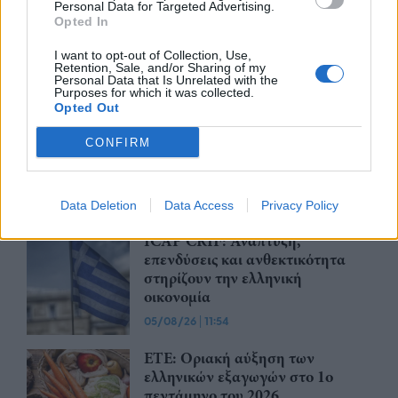
Personal Data for Targeted Advertising.
Κεφαλαίων (PE) παραμένει
Opted In
ανθεκτική, με τις επενδύσεις να
ξεπερνούν το 1 τρισ. δολάρια το
I want to opt-out of Collection, Use,
1ο εξάμηνο του 2026
Retention, Sale, and/or Sharing of my
Personal Data that Is Unrelated with the
05/08/26
|
17:06
Purposes for which it was collected.
Opted Out
Bank of America: Η Gen Z
ξoδεύει περισσότερο, αποταμιεύει
CONFIRM
λιγότερο και αναζητά νέες πηγές
εισοδήματος
05/08/26
|
16:16
Data Deletion
Data Access
Privacy Policy
ICAP CRIF: Ανάπτυξη,
επενδύσεις και ανθεκτικότητα
στηρίζουν την ελληνική
οικονομία
05/08/26
|
11:54
ΕΤΕ: Οριακή αύξηση των
ελληνικών εξαγωγών στο 1ο
πεντάμηνο του 2026