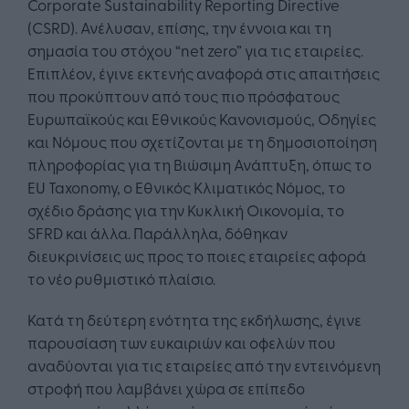
Corporate Sustainability Reporting Directive
(CSRD). Ανέλυσαν, επίσης, την έννοια και τη
σημασία του στόχου “net zero” για τις εταιρείες.
Επιπλέον, έγινε εκτενής αναφορά στις απαιτήσεις
που προκύπτουν από τους πιο πρόσφατους
Ευρωπαϊκούς και Εθνικούς Κανονισμούς, Οδηγίες
και Νόμους που σχετίζονται με τη δημοσιοποίηση
πληροφορίας για τη Βιώσιμη Ανάπτυξη, όπως το
EU Taxonomy, ο Εθνικός Κλιματικός Νόμος, το
σχέδιο δράσης για την Κυκλική Οικονομία, το
SFRD και άλλα. Παράλληλα, δόθηκαν
διευκρινίσεις ως προς το ποιες εταιρείες αφορά
το νέο ρυθμιστικό πλαίσιο.
Κατά τη δεύτερη ενότητα της εκδήλωσης, έγινε
παρουσίαση των ευκαιριών και οφελών που
αναδύονται για τις εταιρείες από την εντεινόμενη
στροφή που λαμβάνει χώρα σε επίπεδο