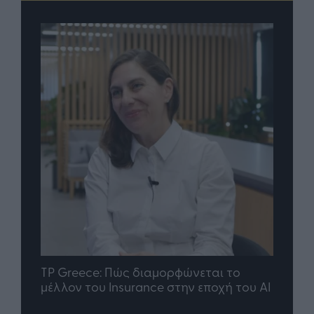
nd.gr
TP Greece: Πώς διαμορφώνεται το
Η ομ
άθε
μέλλον του Insurance στην εποχή του AI
σου 