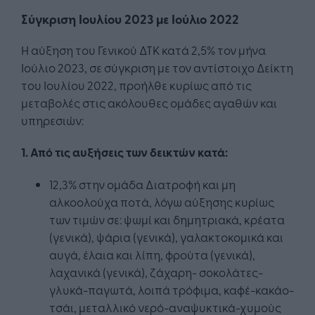
Σύγκριση Ιουλίου 2023 με Ιούλιο 2022
Η αύξηση του Γενικού ΔΤΚ κατά 2,5% τον μήνα
Ιούλιο 2023, σε σύγκριση με τον αντίστοιχο Δείκτη
του Ιουλίου 2022, προήλθε κυρίως από τις
μεταβολές στις ακόλουθες ομάδες αγαθών και
υπηρεσιών:
1. Από τις αυξήσεις των δεικτών κατά:
12,3% στην ομάδα Διατροφή και μη
αλκοολούχα ποτά, λόγω αύξησης κυρίως
των τιμών σε: ψωμί και δημητριακά, κρέατα
(γενικά), ψάρια (γενικά), γαλακτοκομικά και
αυγά, έλαια και λίπη, φρούτα (γενικά),
λαχανικά (γενικά), ζάχαρη- σοκολάτες-
γλυκά-παγωτά, λοιπά τρόφιμα, καφέ-κακάο-
τσάι, μεταλλικό νερό-αναψυκτικά-χυμούς