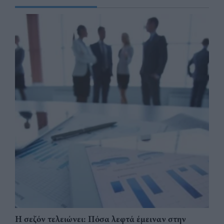
Η σεζόν τελειώνει: Πόσα λεφτά έμειναν στην