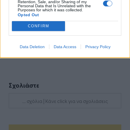
Retention, Sale, and/or Sharing of my
Personal Data that Is Unrelated with the
Purposes for which it was collected.
Google News
Ακολουθήστε το
στο
Opted Out
και μάθετε πρώτοι όλα τα επιχειρηματικά νέα
CONFIRM
Δείτε όλες τις τελευταίες επιχειρηματικές
Ειδήσεις
από την Ελλάδα και τον κόσμο στο
Data Deletion
Data Access
Privacy Policy
Σχολιάστε
... σχόλια
| Κάνε click για να σχολιάσεις