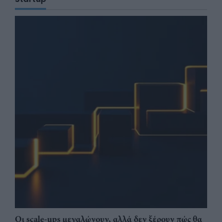
Οι scale-ups μεγαλώνουν, αλλά δεν ξέρουν πώς θα