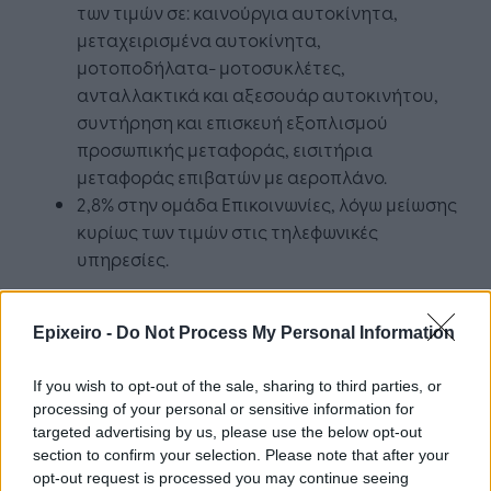
των τιμών σε: καινούργια αυτοκίνητα,
μεταχειρισμένα αυτοκίνητα,
μοτοποδήλατα- μοτοσυκλέτες,
ανταλλακτικά και αξεσουάρ αυτοκινήτου,
συντήρηση και επισκευή εξοπλισμού
προσωπικής μεταφοράς, εισιτήρια
μεταφοράς επιβατών με αεροπλάνο.
2,8% στην ομάδα Επικοινωνίες, λόγω μείωσης
κυρίως των τιμών στις τηλεφωνικές
υπηρεσίες.
Ετήσια αύξηση 3,5% στον Εναρμονισμένο
Δείκτη Τιμών Καταναλωτή
Epixeiro -
Do Not Process My Personal Information
Ο ΕνΔΤΚ του μηνός Ιουλίου 2023, σε σύγκριση με
If you wish to opt-out of the sale, sharing to third parties, or
τον αντίστοιχο Δείκτη του Ιουλίου 2022,
processing of your personal or sensitive information for
targeted advertising by us, please use the below opt-out
παρουσίασε αύξηση 3,5% έναντι αύξησης 11,3%
section to confirm your selection. Please note that after your
που σημειώθηκε κατά την αντίστοιχη σύγκριση
opt-out request is processed you may continue seeing