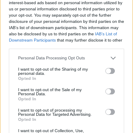
του έτους 2022 με το 2021.
interest-based ads based on personal information utilized by
us or personal information disclosed to third parties prior to
Ο ΕνΔΤΚ κατά τον μήνα Ιούλιο 2023, σε σύγκριση
your opt-out. You may separately opt-out of the further
με τον Ιούνιο 2023, παρουσίασε μείωση 1,0%
disclosure of your personal information by third parties on the
έναντι μείωσης 1,6% που σημειώθηκε κατά την
IAB’s list of downstream participants. This information may
also be disclosed by us to third parties on the
IAB’s List of
αντίστοιχη σύγκριση του προηγούμενου έτους.
Downstream Participants
that may further disclose it to other
third parties.
Ο μέσος ΕνΔΤΚ του δωδεκαμήνου Αυγούστου
2022 - Ιουλίου 2023, σε σύγκριση με τον
Personal Data Processing Opt Outs
αντίστοιχο Δείκτη του δωδεκαμήνου Αυγούστου
I want to opt-out of the Sharing of my
2021 - Ιουλίου 2022, παρουσίασε αύξηση 6,8%
personal data.
έναντι αύξησης 6,4% που σημειώθηκε κατά την
Opted In
αντίστοιχη σύγκριση του δωδεκαμήνου
I want to opt-out of the Sale of my
Αυγούστου 2021 - Ιουλίου 2022 με το δωδεκάμηνο
Personal Data.
Opted In
Αυγούστου 2020 - Ιουλίου 2021.
I want to opt-out of processing my
Personal Data for Targeted Advertising.
Opted In
I want to opt-out of Collection, Use,