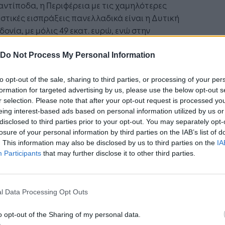
αντίποδα, η Περιφέρεια με τις χαμηλότερες
στικές εισπράξεις πανελλαδικά είναι η Δυτική
ονία, με μόλις 49 εκατ. ευρώ, ενώ στην
φέρεια Ηπείρου καταγράφεται η χαμηλότερη
Δαπάνη Ανά Επίσκεψη, με 240 ευρώ, στοιχεία
Do Not Process My Personal Information
ναδεικνύουν τις δυνατότητες τουριστικής
τυξης των δύο Περιφερειών.
to opt-out of the sale, sharing to third parties, or processing of your per
formation for targeted advertising by us, please use the below opt-out s
r selection. Please note that after your opt-out request is processed y
ραπάνω, και όχι μόνο, στοιχεία αποτυπώνονται
eing interest-based ads based on personal information utilized by us or
ετήσεις εκθέσεις του ΙΝΣΕΤΕ, στις οποίες
disclosed to third parties prior to your opt-out. You may separately opt-
ραφούνται, μεταξύ άλλων, οι αναγκαίες
losure of your personal information by third parties on the IAB’s list of
οβουλίες για τη χάραξη συγκεκριμένης
. This information may also be disclosed by us to third parties on the
IA
ερειακής τουριστικής πολιτικής.
Participants
that may further disclose it to other third parties.
ά ικανοποιημένοι οι πελάτες από τα
οχεία - Πρωτιές για Ήπειρο, Κυκλάδες
l Data Processing Opt Outs
έση με τα ποιοτικά στοιχεία στον τομέα της
o opt-out of the Sharing of my personal data.
νής, συνολικά η Ελλάδα έχει πολύ υψηλό