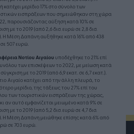
ή κατέχει μερίδιο 17% στο σύνολο των
ιστικών εισπράξεων που σημειώθηκαν στη χώρα
22, παρουσιάζοντας αύξηση κατά 10% σε
ιση με το 2019 (από 2,6 δισ. ευρώ σε 2,8 δισ.
. Η Μέση Δαπάνη αυξήθηκε κατά 16% από 438
σε 507 ευρώ.
ιφέρεια Νοτίου Αιγαίου
υποδέχθηκε το 21% επί
υνόλου των επισκέψεων το 2022, με μείωση κατά
 σύγκριση με το 2019 (από 6,9 εκατ. σε 6,7 εκατ.).
τιο Αιγαίο κατέχει από την άλλη πλευρά, το
τερο μερίδιο, της τάξεως του 27% επί του
λου των τουριστικών εισπράξεων της χώρας,
κι αν αυτό εμφανίζεται μειωμένο κατά 9% σε
ιση με το 2019 (από 5,2 δισ. ευρώ σε 4,7 δισ.
. Η Μέση Δαπάνη μειώθηκε επίσης κατά 6% από
υρώ σε 703 ευρώ.