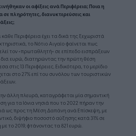
ινήθηκαν οι αφίξεις ανά Περιφέρεια; Ποια η
α σε πληρότητες, διανυκτερεύσεις και
άξεις;
ι κάθε Περιφέρεια έχει τα δικά της ξεχωριστά
τηριστικά, το Νότιο Αιγαίο φαίνεται πως
λεί τον «πρωταθλητή« σε επίπεδο εισπράξεων
7 δισ. ευρώ, διατηρώντας την πρώτη θέση
σα στις 13 Περιφέρειες. Ειδικότερα, το μερίδιο
εται στο 27% επί του συνόλου των τουριστικών
ράξεων.
ην άλλη πλευρά, καταγράφεται μία σημαντική
ση για τα Ιόνια νησιά που το 2022 πήραν την
ιά ως προς τη Μέση Δαπάνη ανά Επίσκεψη, με
τικό, διψήφιο ποσοστό αύξησης κατά 31% σε
 με το 2019, φτάνοντας τα 821 ευρώ.