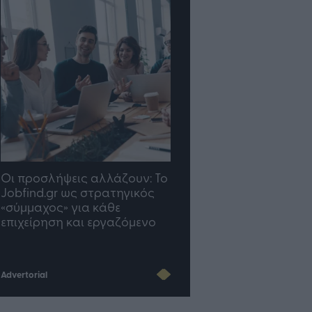
TP Greece: Πώς
Η ομάδα σου μεγαλώνε
διαμορφώνεται το μέλλον
γραφείο σου ακολουθε
του Insurance στην εποχή
του AI
Advertorial