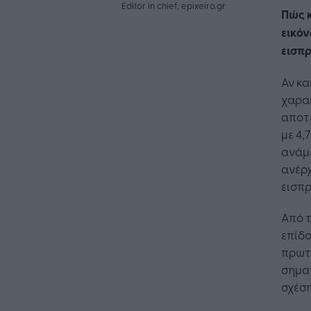
Editor in chief, epixeiro.gr
Πώς κ
εικόν
εισπρ
Αν κα
χαρακ
αποτε
με 4,
ανάμε
ανέρχ
εισπ
Από τ
επίδο
πρωτ
σημαν
σχέση