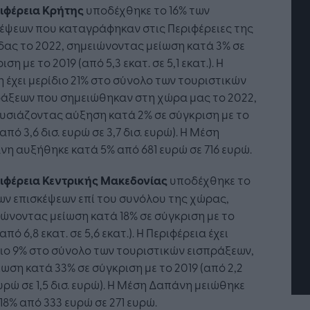
ιφέρεια Κρήτης
υποδέχθηκε το 16% των
έψεων που καταγράφηκαν στις Περιφέρειες της
ας το 2022, σημειώνοντας μείωση κατά 3% σε
ιση με το 2019 (από 5,3 εκατ. σε 5,1 εκατ.). Η
 έχει μερίδιο 21% στο σύνολο των τουριστικών
ράξεων που σημειώθηκαν στη χώρα μας το 2022,
σιάζοντας αύξηση κατά 2% σε σύγκριση με το
(από 3,6 δισ. ευρώ σε 3,7 δισ. ευρώ). Η Μέση
η αυξήθηκε κατά 5% από 681 ευρώ σε 716 ευρώ.
τή Νοημοσύνη: το νέο
Οι προσλήψεις αλλάζουν: To
ιφέρεια Κεντρικής Μακεδονίας
υποδέχθηκε το
γικό σύστημα της
Jobfind.gr ως στρατηγικός
ων επισκέψεων επί του συνόλου της χώρας,
ησης
«σύμμαχος» για κάθε
ώνοντας μείωση κατά 18% σε σύγκριση με το
επιχείρηση και εργαζόμενο
(από 6,8 εκατ. σε 5,6 εκατ.). Η Περιφέρεια έχει
ιο 9% στο σύνολο των τουριστικών εισπράξεων,
ίωση κατά 33% σε σύγκριση με το 2019 (από 2,2
ευρώ σε 1,5 δισ. ευρώ). Η Μέση Δαπάνη μειώθηκε
18% από 333 ευρώ σε 271 ευρώ.