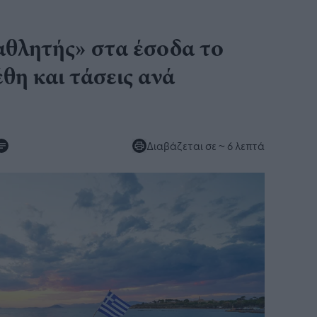
θλητής» στα έσοδα το
έθη και τάσεις ανά
Διαβάζεται σε
~ 6 λεπτά