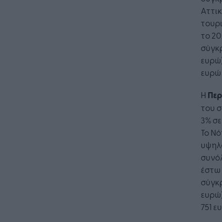
Αττικ
τουρ
το 20
σύγκρ
ευρώ)
ευρώ 
Η
Περ
του σ
3% σε
Το Νό
υψηλό
συνό
έστω 
σύγκρ
ευρώ)
751 ε