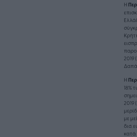
Η
Περ
επισκ
Ελλάδ
σύγκρ
Κρήτη
εισπ
παρου
2019 
Δαπάν
Η Τεχνη
Η
Περ
λειτουρ
18% τ
επιχείρ
σημει
2019 
μερίδ
με με
δισ. 
κατά 