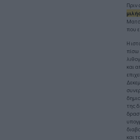
Πριν 
μιλήσ
Ματσ
που ε
Η ιστ
πίσω 
λιθογ
και α
επιχε
Δεκεμ
συνερ
δημιο
της δ
δραστ
υπογ
διαβα
Η Τεχνη
λειτουρ
και τ