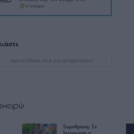
λιάστε
... σχόλια
| Κάνε click για να σχολιάσεις
Σαμοθράκη: Σε
λειτουργία η