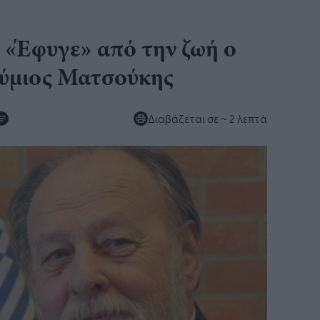
 «Έφυγε» από την ζωή ο
θύμιος Ματσούκης
Διαβάζεται σε
~ 2 λεπτά