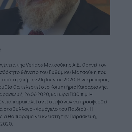
ογένεια της Veridos Ματσούκης Α.Ε., θρηνεί τον
σδόκητο θάνατο του Ευθύμιου Ματσούκη που
 από τη ζωή την 21η Ιουνίου 2020. Η νεκρώσιμος
υθία θα τελεστεί στο Κοιμητήριο Καισαριανής,
αρασκευή, 26.06.2020, και ώρα 11:30 π.μ. Η
ένεια παρακαλεί αντί στεφάνων να προσφερθεί
 στο Σύλλογο «Χαμόγελο του Παιδιού». Η
εία θα παραμείνει κλειστή την Παρασκευή,
.2020.