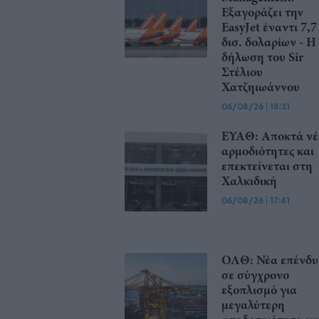
Εξαγοράζει την
EasyJet έναντι 7,7
δισ. δολαρίων - Η
δήλωση του Sir
Στέλιου
Χατζηιωάννου
06/08/26
|
18:31
ΕΥΑΘ: Αποκτά νέ
αρμοδιότητες και
επεκτείνεται στη
Χαλκιδική
06/08/26
|
17:41
ΟΛΘ: Νέα επένδ
σε σύγχρονο
εξοπλισμό για
μεγαλύτερη