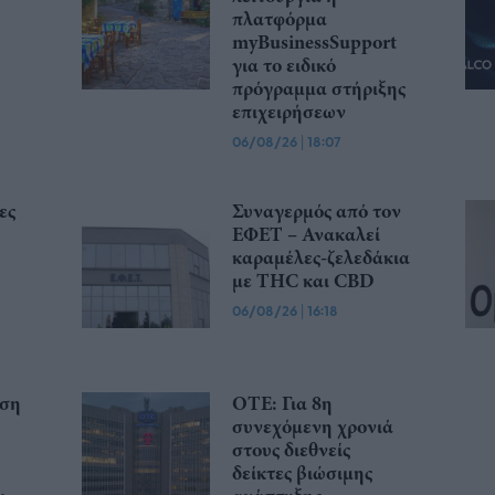
πλατφόρμα
myBusinessSupport
για το ειδικό
πρόγραμμα στήριξης
επιχειρήσεων
06/08/26
|
18:07
ες
Συναγερμός από τον
ΕΦΕΤ – Ανακαλεί
καραμέλες-ζελεδάκια
με THC και CBD
06/08/26
|
16:18
υση
ΟΤΕ: Για 8η
συνεχόμενη χρονιά
στους διεθνείς
δείκτες βιώσιμης