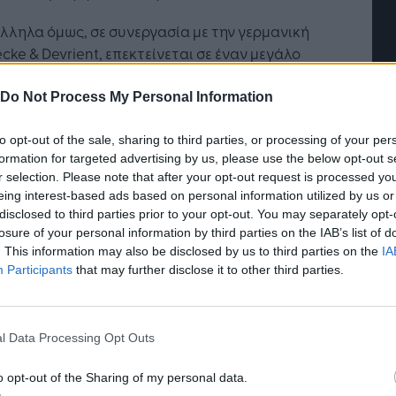
ησης
«σύμμαχος» για κάθε
επιχείρηση και εργαζόμενο
ληλα όμως, σε συνεργασία με την γερμανική
cke & Devrient, επεκτείνεται σε έναν μεγάλο
μό χωρών, των οποίων τα διαβατήρια
κεύαζε το εργοστάσιο στην Ελλάδα. Η
Do Not Process My Personal Information
εκριμένη δραστηριότητα είχε «χαμηλή
ιότητα», λόγω του ότι δεν υπήρχε λόγος να
to opt-out of the sale, sharing to third parties, or processing of your per
formation for targeted advertising by us, please use the below opt-out s
ατοποιηθεί διαφήμιση. Την ίδια στιγμή,
r selection. Please note that after your opt-out request is processed y
τύσσεται πολύ στην ελληνική αγορά,
eing interest-based ads based on personal information utilized by us or
ελώντας τον βασικό προμηθευτή των εταιρειών
disclosed to third parties prior to your opt-out. You may separately opt-
μπήκαν στο Χρηματιστήριο, όσον αφορά στην
losure of your personal information by third parties on the IAB’s list of
πωση μετοχών, διατηρώντας και άλλες
. This information may also be disclosed by us to third parties on the
IA
Participants
that may further disclose it to other third parties.
νίες με το δημόσιο, όπως για τα χαρτόσημα,
ηλώσεις κτλ.
ην κατάργηση όμως όλων αυτών των τύπων
l Data Processing Opt Outs
φων (λόγω του ότι, για παράδειγμα, υπήρξε η
λοποίηση των μετοχών), έπρεπε να
o opt-out of the Sharing of my personal data.