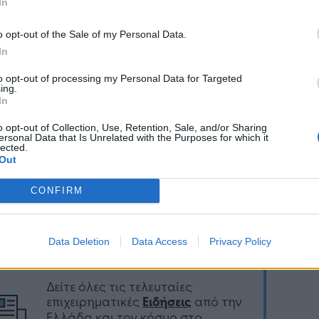
In
ρμοστεί στις νέες τεχνολογίες. Κάπου εκεί, το
ης εταιρείας περνάει στους Γερμανούς και
o opt-out of the Sale of my Personal Data.
ούν σημαντικές επενδύσεις και εξελίξεις σε
In
λογικό και οργανωτικό επίπεδο, για να
θούν οι ανάγκες της μητρικής. Το 2016, μετά την
to opt-out of processing my Personal Data for Targeted
ing.
άρθρωση της Giesecke & Devrient, το όνομα
In
ταιρίας αλλάζει σε Veridos Ματσούκης Α.Ε.
o opt-out of Collection, Use, Retention, Sale, and/or Sharing
ersonal Data that Is Unrelated with the Purposes for which it
lected.
Out
Ακολουθήστε το
στο
CONFIRM
Google News
και μάθετε πρώτοι
όλα τα επιχειρηματικά νέα
Data Deletion
Data Access
Privacy Policy
Δείτε όλες τις τελευταίες
επιχειρηματικές
Ειδήσεις
από την
Ελλάδα και τον κόσμο στο