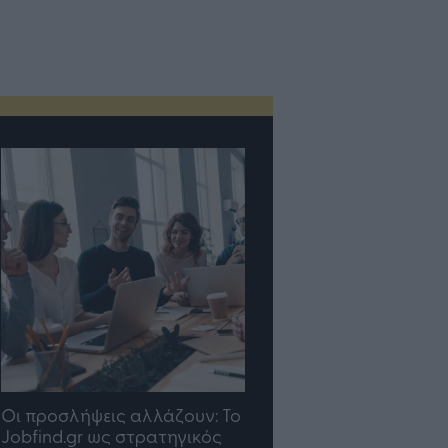
TP Greece: Πώς
Η ομάδα σου μεγαλώνε
διαμορφώνεται το μέλλον
γραφείο σου ακολουθε