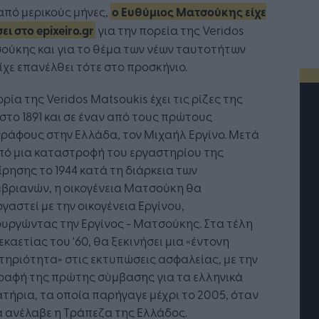
από μερικούς μήνες,
ο Ευθύμιος Ματσούκης είχε
ει στο epixeiro.gr
για την πορεία της Veridos
ούκης και για το θέμα των νέων ταυτοτήτων
ίχε επανέλθει τότε στο προσκήνιο.
ορία της Veridos Matsoukis έχει τις ρίζες της
στο 1891 και σε έναν από τους πρώτους
ράφους στην Ελλάδα, τον Μιχαήλ Εργίνο. Μετά
πό μια καταστροφή του εργαστηρίου της
ίρησης το 1944 κατά τη διάρκεια των
βριανών, η οικογένεια Ματσούκη θα
γαστεί με την οικογένεια Εργίνου,
υργώντας την Εργίνος - Ματσούκης. Στα τέλη
εκαετίας του '60, θα ξεκινήσει μια «έντονη
ηριότητα» στις εκτυπώσεις ασφαλείας, με την
ραφή της πρώτης σύμβασης για τα ελληνικά
τήρια, τα οποία παρήγαγε μέχρι το 2005, όταν
τή Νοημοσύνη: το νέο
Οι προσλήψεις αλλάζουν: To
γικό σύστημα της
Jobfind.gr ως στρατηγικός
α ανέλαβε η Τράπεζα της Ελλάδος.