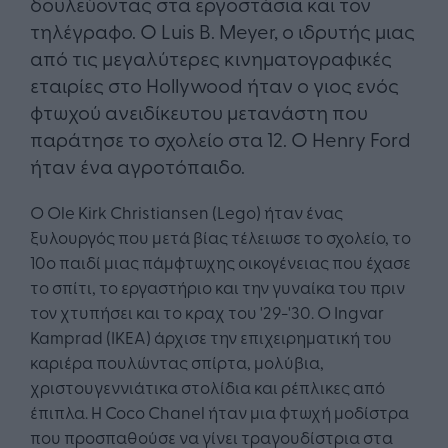
δουλεύοντας στα εργοστάσια και τον
τηλέγραφο. Ο Luis B. Meyer, ο ιδρυτής μιας
από τις μεγαλύτερες κινηματογραφικές
εταιρίες στο Hollywood ήταν ο γιος ενός
φτωχού ανειδίκευτου μετανάστη που
παράτησε το σχολείο στα 12. Ο Henry Ford
ήταν ένα αγροτόπαιδο.
Ο Ole Kirk Christiansen (Lego) ήταν ένας
ξυλουργός που μετά βίας τέλειωσε το σχολείο, το
10ο παιδί μιας πάμφτωχης οικογένειας που έχασε
το σπίτι, το εργαστήριο και την γυναίκα του πριν
τον χτυπήσει και το κραχ του '29-'30. Ο Ingvar
Kamprad (IKEA) άρχισε την επιχειρηματική του
καριέρα πουλώντας σπίρτα, μολύβια,
χριστουγεννιάτικα στολίδια και ρέπλικες από
έπιπλα. Η Coco Chanel ήταν μια φτωχή μοδίστρα
που προσπαθούσε να γίνει τραγουδίστρια στα