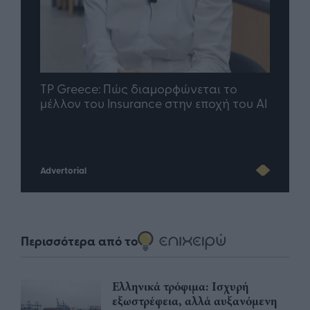
nd.gr
TP Greece: Πώς διαμορφώνεται το
Η ομ
άθε
μέλλον του Insurance στην εποχή του AI
σου 
Advertorial
Περισσότερα από το
Ελληνικά τρόφιμα: Ισχυρή
εξωστρέφεια, αλλά αυξανόμενη