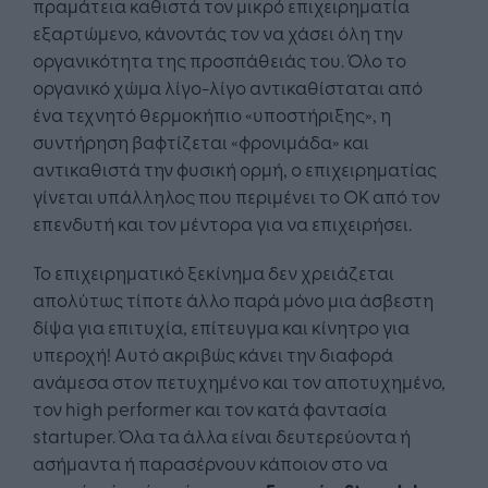
πραμάτεια καθιστά τον μικρό επιχειρηματία
εξαρτώμενο, κάνοντάς τον να χάσει όλη την
οργανικότητα της προσπάθειάς του. Όλο το
οργανικό χώμα λίγο-λίγο αντικαθίσταται από
ένα τεχνητό θερμοκήπιο «υποστήριξης», η
συντήρηση βαφτίζεται «φρονιμάδα» και
αντικαθιστά την φυσική ορμή, ο επιχειρηματίας
γίνεται υπάλληλος που περιμένει το ΟΚ από τον
επενδυτή και τον μέντορα για να επιχειρήσει.
Το επιχειρηματικό ξεκίνημα δεν χρειάζεται
απολύτως τίποτε άλλο παρά μόνο μια άσβεστη
δίψα για επιτυχία, επίτευγμα και κίνητρο για
υπεροχή! Αυτό ακριβώς κάνει την διαφορά
ανάμεσα στον πετυχημένο και τον αποτυχημένο,
τον high performer και τον κατά φαντασία
startuper. Όλα τα άλλα είναι δευτερεύοντα ή
ασήμαντα ή παρασέρνουν κάποιον στο να