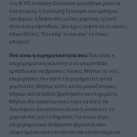
του Β’ ΠΠ. Η Harley Davidson γεννήθηκε μέσα σε
ένα σταύλο, η Samsung ξεκίνησε σαν έμπορος
τροφίμων, η Nokia σαν μύλος χαρτιού, η Levi’s
ήταν ένα ραφτάδικο... Δεν έχεις λεφτά να το κάνεις
όπως θέλεις; Τότε κόψ’ το και κάν’ το όπως
μπορείς!
Που είναι η ευρηματικότητά σου;
Που είναι η
επιχειρηματική ικανότητα να υπερπηδάς
εμπόδια και να βρίσκεις λύσεις; Μήπως οι νέες
επιχειρήσεις δεν είστε επιχειρηματίες αλλά
χομπίστες; Μήπως είστε απλοί μαγαζάτορες;
Μήπως κατά λάθος βρεθήκατε να επιχειρείτε;
Μήπως θα ήσασταν καλύτερα να πάτε να
δουλέψετε για κάποιον άλλον ή να κάνετε τα
χαρτιά σας για το δημόσιο; Για ποιον λόγο
επιχειρηματικοί άνθρωποι φέρονται σαν
εξαρτημένοι από επενδυτές και επιδοτούμενοι