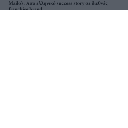
Mailo’s: Από ελληνικό success story σε διεθνές
franchise brand
Big Mac: Ο franchisee - δημιουργός Delligatti, η
«νονά» Esther Rose & ο οικονομικός δείκτης Big
Mac ως εργαλείο μέτρησης της αγοραστικής
δύναμης