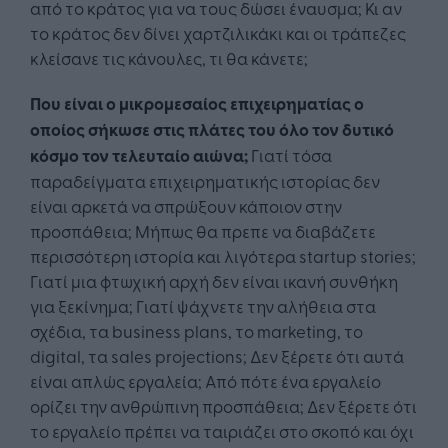
από το κράτος για να τους δώσει έναυσμα; Κι αν
το κράτος δεν δίνει χαρτζιλικάκι και οι τράπεζες
κλείσανε τις κάνουλες, τι θα κάνετε;
Που είναι ο μικρομεσαίος επιχειρηματίας ο
οποίος σήκωσε στις πλάτες του όλο τον δυτικό
κόσμο τον τελευταίο αιώνα;
Γιατί τόσα
παραδείγματα επιχειρηματικής ιστορίας δεν
είναι αρκετά να σπρώξουν κάποιον στην
προσπάθεια; Μήπως θα πρεπε να διαβάζετε
περισσότερη ιστορία και λιγότερα startup stories;
Γιατί μια φτωχική αρχή δεν είναι ικανή συνθήκη
για ξεκίνημα; Γιατί ψάχνετε την αλήθεια στα
σχέδια, τα business plans, το marketing, το
digital, τα sales projections; Δεν ξέρετε ότι αυτά
είναι απλώς εργαλεία; Από πότε ένα εργαλείο
ορίζει την ανθρώπινη προσπάθεια; Δεν ξέρετε ότι
το εργαλείο πρέπει να ταιριάζει στο σκοπό και όχι