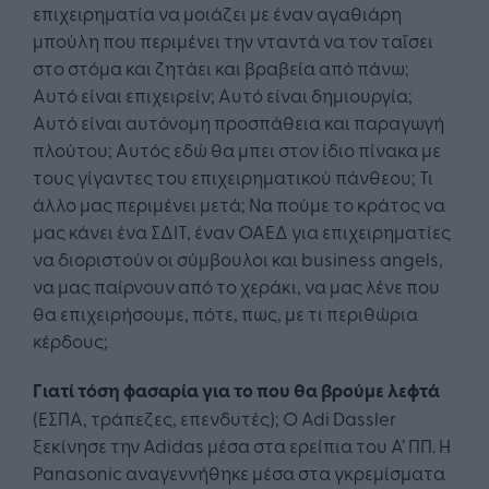
επιχειρηματία να μοιάζει με έναν αγαθιάρη
μπούλη που περιμένει την νταντά να τον ταΐσει
στο στόμα και ζητάει και βραβεία από πάνω;
Αυτό είναι επιχειρείν; Αυτό είναι δημιουργία;
Αυτό είναι αυτόνομη προσπάθεια και παραγωγή
πλούτου; Αυτός εδώ θα μπει στον ίδιο πίνακα με
τους γίγαντες του επιχειρηματικού πάνθεου; Τι
άλλο μας περιμένει μετά; Να πούμε το κράτος να
μας κάνει ένα ΣΔΙΤ, έναν ΟΑΕΔ για επιχειρηματίες
να διοριστούν οι σύμβουλοι και business angels,
να μας παίρνουν από το χεράκι, να μας λένε που
θα επιχειρήσουμε, πότε, πως, με τι περιθώρια
κέρδους;
Γιατί τόση φασαρία για το που θα βρούμε λεφτά
(ΕΣΠΑ, τράπεζες, επενδυτές); Ο Adi Dassler
ξεκίνησε την Adidas μέσα στα ερείπια του Α’ ΠΠ. Η
Panasonic αναγεννήθηκε μέσα στα γκρεμίσματα