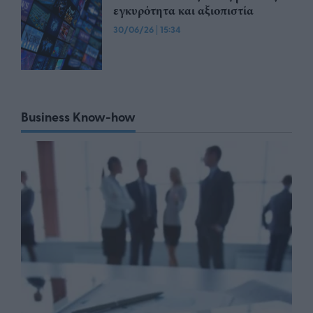
εγκυρότητα και αξιοπιστία
30/06/26
|
15:34
Business Know-how