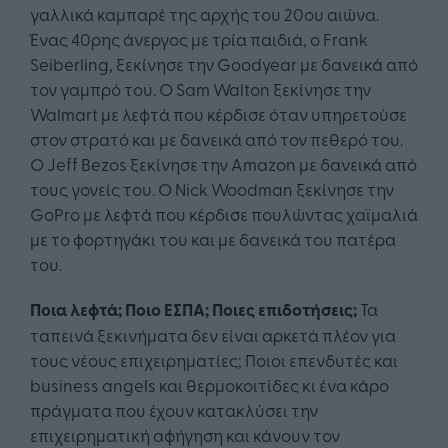
γαλλικά καμπαρέ της αρχής του 20ου αιώνα.
Ένας 40ρης άνεργος με τρία παιδιά, ο Frank
Seiberling, ξεκίνησε την Goodyear με δανεικά από
τον γαμπρό του. Ο Sam Walton ξεκίνησε την
Walmart με λεφτά που κέρδισε όταν υπηρετούσε
στον στρατό και με δανεικά από τον πεθερό του.
Ο Jeff Bezos ξεκίνησε την Amazon με δανεικά από
τους γονείς του. Ο Nick Woodman ξεκίνησε την
GoPro με λεφτά που κέρδισε πουλώντας χαϊμαλιά
με το φορτηγάκι του και με δανεικά του πατέρα
του.
Ποια λεφτά; Ποιο ΕΣΠΑ; Ποιες επιδοτήσεις;
Τα
ταπεινά ξεκινήματα δεν είναι αρκετά πλέον για
τους νέους επιχειρηματίες; Ποιοι επενδυτές και
business angels και θερμοκοιτίδες κι ένα κάρο
πράγματα που έχουν κατακλύσει την
επιχειρηματική αφήγηση και κάνουν τον