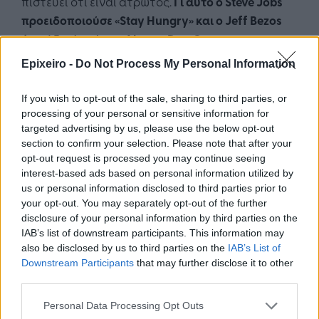
πιστεύει ότι είναι άτρωτος.
Γι αυτό ο Steve Jobs
προειδοποιούσε «Stay Hungry» και ο Jeff Bezos
φωνάζει ότι είναι «Always Day One» στην
Amazon
.
Epixeiro -
Do Not Process My Personal Information
If you wish to opt-out of the sale, sharing to third parties, or
processing of your personal or sensitive information for
targeted advertising by us, please use the below opt-out
section to confirm your selection. Please note that after your
opt-out request is processed you may continue seeing
Google News
Ακολουθήστε το
στο
interest-based ads based on personal information utilized by
και μάθετε πρώτοι όλα τα επιχειρηματικά νέα
us or personal information disclosed to third parties prior to
your opt-out. You may separately opt-out of the further
disclosure of your personal information by third parties on the
Δείτε όλες τις τελευταίες επιχειρηματικές
IAB’s list of downstream participants. This information may
Ειδήσεις
από την Ελλάδα και τον κόσμο στο
also be disclosed by us to third parties on the
IAB’s List of
Downstream Participants
that may further disclose it to other
third parties.
Personal Data Processing Opt Outs