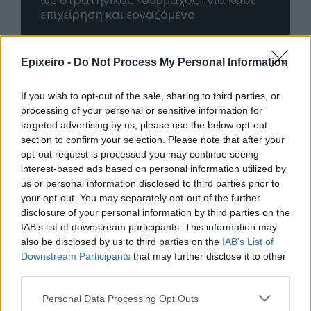
Epixeiro -
Do Not Process My Personal Information
Advertorial
If you wish to opt-out of the sale, sharing to third parties, or
processing of your personal or sensitive information for
targeted advertising by us, please use the below opt-out
Περισσότερα από το
section to confirm your selection. Please note that after your
opt-out request is processed you may continue seeing
interest-based ads based on personal information utilized by
Στα μέσα της χρονιάς: 3
us or personal information disclosed to third parties prior to
ερωτήσεις που πρέπει να
your opt-out. You may separately opt-out of the further
απαντήσεις πριν αποφασίσεις
disclosure of your personal information by third parties on the
οτιδήποτε για το φθινόπωρο
IAB’s list of downstream participants. This information may
also be disclosed by us to third parties on the
IAB’s List of
08/07/26
|
08:00
Downstream Participants
that may further disclose it to other
third parties.
Πήγες διακοπές, αλλά η
επιχείρηση συνεχίζει;
Personal Data Processing Opt Outs
29/06/26
|
12:12