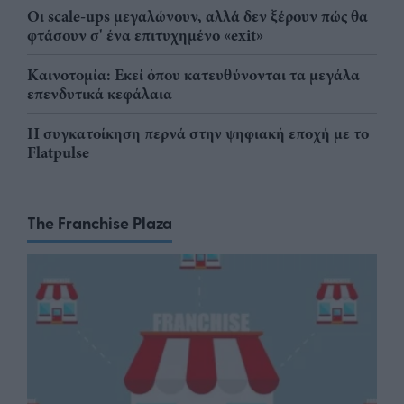
Οι scale-ups μεγαλώνουν, αλλά δεν ξέρουν πώς θα
φτάσουν σ' ένα επιτυχημένο «exit»
Καινοτομία: Εκεί όπου κατευθύνονται τα μεγάλα
επενδυτικά κεφάλαια
Η συγκατοίκηση περνά στην ψηφιακή εποχή με το
Flatpulse
The Franchise Plaza