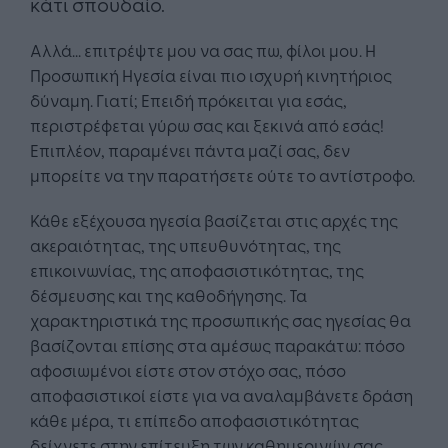
κάτι σπουδαίο.
Αλλά... επιτρέψτε μου να σας πω, φίλοι μου. Η
Προσωπική Ηγεσία είναι πιο ισχυρή κινητήριος
δύναμη. Γιατί; Επειδή πρόκειται για εσάς,
περιστρέφεται γύρω σας και ξεκινά από εσάς!
Επιπλέον, παραμένει πάντα μαζί σας, δεν
μπορείτε να την παρατήσετε ούτε το αντίστροφο.
Κάθε εξέχουσα ηγεσία βασίζεται στις αρχές της
ακεραιότητας, της υπευθυνότητας, της
επικοινωνίας, της αποφασιστικότητας, της
δέσμευσης και της καθοδήγησης. Τα
χαρακτηριστικά της προσωπικής σας ηγεσίας θα
βασίζονται επίσης στα αμέσως παρακάτω: πόσο
αφοσιωμένοι είστε στον στόχο σας, πόσο
αποφασιστικοί είστε για να αναλαμβάνετε δράση
κάθε μέρα, τι επίπεδο αποφασιστικότητας
δείχνετε στην επίτευξη των καθημερινών σας