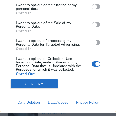
I want to opt-out of the Sharing of my
personal data.
Opted In
Ηγεσία και η αιώνια διαμάχη του
I want to opt-out of the Sale of my
καλού ενάντια στο κακό!
Personal Data.
Opted In
02/06/26
|
08:00
I want to opt-out of processing my
Personal Data for Targeted Advertising.
Opted In
Cash Flow ή Κέρδη; Γιατί η
I want to opt-out of Collection, Use,
σύγχυση αυτή σκοτώνει
Retention, Sale, and/or Sharing of my
επιχειρήσεις κάθε άνοιξη
Personal Data that Is Unrelated with the
Purposes for which it was collected.
29/04/26
|
08:00
Opted Out
CONFIRM
Γιατί οι πιο κερδοφόρες
επιχειρήσεις στην Ελλάδα
παίρνουν αποφάσεις με αριθμούς
Data Deletion
Data Access
Privacy Policy
- και όχι με ένστικτο
23/04/26
|
12:59